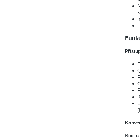
N
k
I
D
Funkc
Přístu
F
Q
P
C
P
I
L
(
Konver
Rodina 