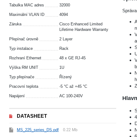
Tabulka MAC adres
32000
Správa 
Maximální VLAN ID
4094
A
Záruka
Cisco Enhanced Limited
n
Lifetime Hardware Warranty
V
Přepínač úrovně
2 Layer
a
S
Typ instalace
Rack
U
Rozhraní Ethernet
48 x GE RJ-45
V
b
Výška RM UNIT
1U
N
Typ přepínače
Řízený
h
Z
Pracovní teplota
-5 °С až +45 °С
Napájení
AC 100-240V
Hlavn
S
DATASHEET
4
D
N
MS_225_series_DS.pdf
0.22 Mb
6