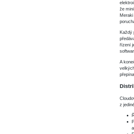
elektro
že min
Meraki
poruch
Každý p
předává
řízení 
softwar
A kone
velkýc
přepína
Distr
Cloudo
z jedin
Ř
P
a