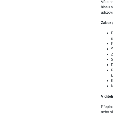
Všechny
hlasu a
udržova
Zabezp
P
s
P
S
Z
S
D
R
k
K
N
Viditel
Přepína
nebo sl