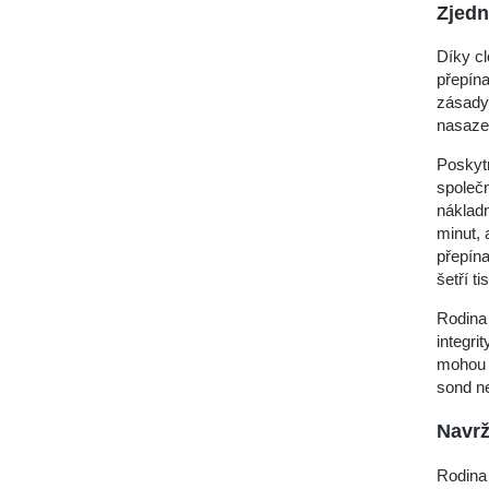
Zjedn
Díky cl
přepín
zásady,
nasaze
Poskyt
společn
nákladn
minut, 
přepín
šetří t
Rodina 
integri
mohou 
sond n
Navrž
Rodina 