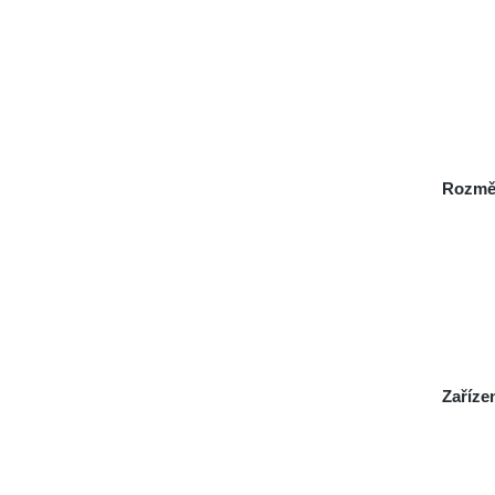
Rozmě
Zaříze