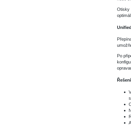
Otisky 
optimál
Unifie
Přepína
umožňuj
Po přip
konfigu
oprava
Řešení 
V
s
C
N
R
A