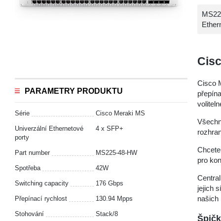
MS225
Ethern
Cis
Cisco 
PARAMETRY PRODUKTU
přepín
volitel
Série
Cisco Meraki MS
Všechny
Univerzální Ethernetové
4 x SFP+
rozhran
porty
Chcete-
Part number
MS225-48-HW
pro kon
Spotřeba
42W
Central
Switching capacity
176 Gbps
jejich 
našich 
Přepínací rychlost
130.94 Mpps
Stohování
Stack/8
Špičk