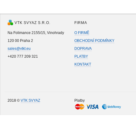
VTK SVYAZ S.R.O.
FIRMA
Na Folimance 2155/15, Vinohrady
O FIRMĚ
120 00 Praha 2
OBCHODNÍ PODMÍNKY
sales@vtkt.eu
DOPRAVA
+420 777 209 321
PLATBY
KONTAKT
2018 ©
VTK SVYAZ
Platby