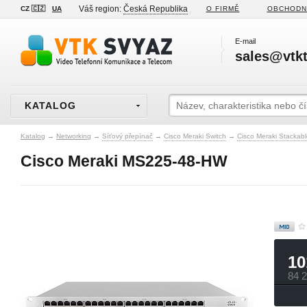
Váš region:
Česká Republika
CZ 🇨🇿
UA
O FIRMĚ
OBCHODN
E-mail
sales@vtkt
KATALOG
Katalog
→
Networking
→
Síťový přepínač
→
Cisco Meraki Switch
→
Cisco Meraki Stackab
Cisco Meraki MS225-48-HW
10
84 