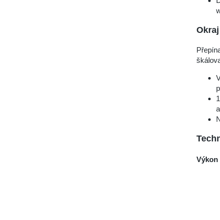
D
w
Okra
Přepína
škálova
V
p
1
a
N
Techn
Výkon