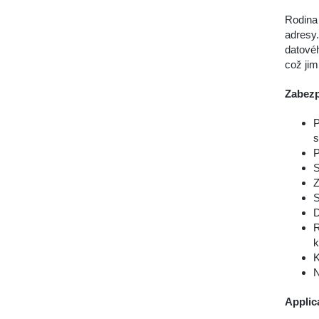
Rodina 
adresy.
datovéh
což jim
Zabezp
P
s
P
S
Z
S
D
R
k
K
N
Applica