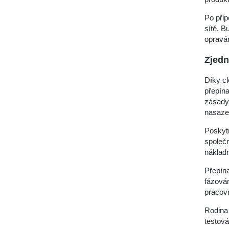
Po přip
sítě. B
opravá
Zjedn
Díky cl
přepín
zásady,
nasaze
Poskytn
společn
nákladn
Přepína
fázová
pracovn
Rodina 
testová