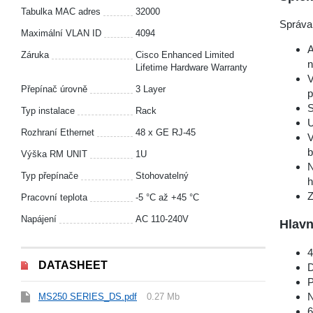
Tabulka MAC adres
32000
Správa 
Maximální VLAN ID
4094
A
Záruka
Cisco Enhanced Limited
n
Lifetime Hardware Warranty
V
Přepínač úrovně
3 Layer
p
S
Typ instalace
Rack
U
Rozhraní Ethernet
48 x GE RJ-45
V
b
Výška RM UNIT
1U
N
Typ přepínače
Stohovatelný
h
Z
Pracovní teplota
-5 °С až +45 °С
Napájení
AC 110-240V
Hlavn
4
DATASHEET
D
P
N
MS250 SERIES_DS.pdf
0.27 Mb
6