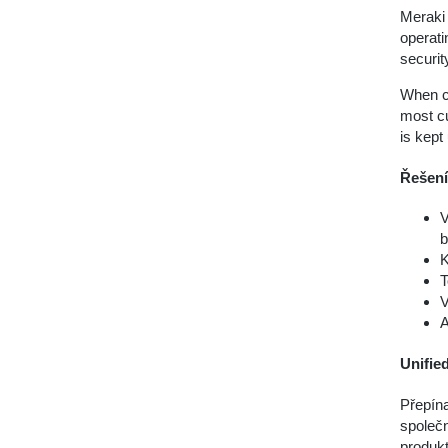
Meraki 
operati
securit
When c
most cu
is kept
Řešení 
V
b
K
T
V
A
Unifie
Přepína
společ
produk