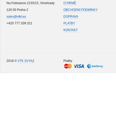
Na Folimance 2155/15, Vinohrady
O FIRMĚ
120 00 Praha 2
OBCHODNÍ PODMÍNKY
sales@vtkt.eu
DOPRAVA
+420 777 209 321
PLATBY
KONTAKT
2018 ©
VTK SVYAZ
Platby