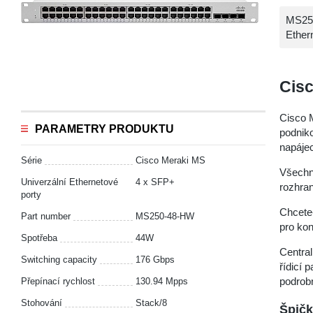
MS250
Ether
Cis
Cisco 
PARAMETRY PRODUKTU
podniko
napájec
Série
Cisco Meraki MS
Všechny
Univerzální Ethernetové
4 x SFP+
rozhran
porty
Chcete-
Part number
MS250-48-HW
pro kon
Spotřeba
44W
Central
Switching capacity
176 Gbps
řídicí
podrobn
Přepínací rychlost
130.94 Mpps
Stohování
Stack/8
Špičk