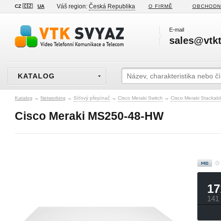
Váš region:
Česká Republika
CZ 🇨🇿
UA
O FIRMĚ
OBCHODN
E-mail
sales@vtkt
KATALOG
Katalog
→
Networking
→
Síťový přepínač
→
Cisco Meraki Switch
→
Cisco Meraki Stackab
Cisco Meraki MS250-48-HW
17
141