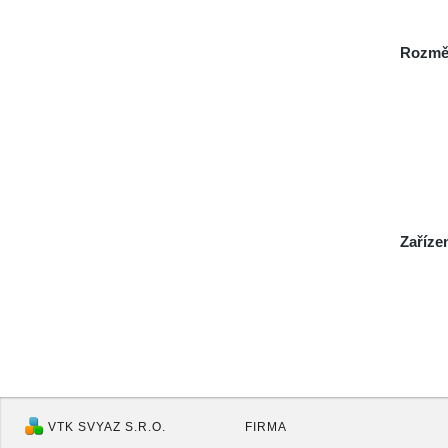
Rozmě
Zaříze
VTK SVYAZ S.R.O.
FIRMA