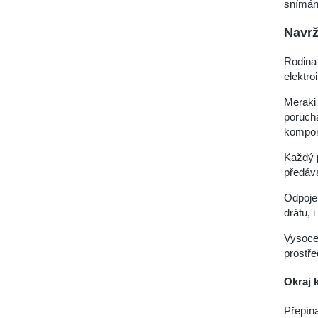
snímání
Navrž
Rodina 
elektro
Meraki
poruch
kompon
Každý p
předává
Odpojen
drátu, 
Vysoce
prostř
Okraj
Přepína