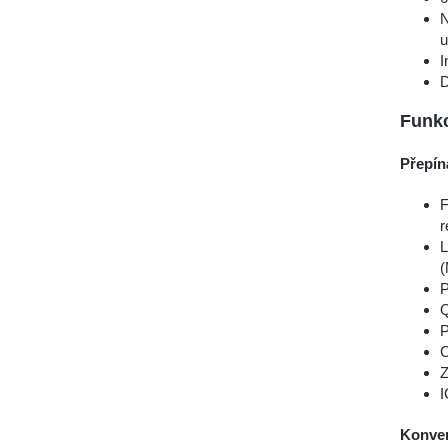
N
u
I
D
Funkc
Přepín
F
r
L
(
P
Q
P
C
Z
I
Konver