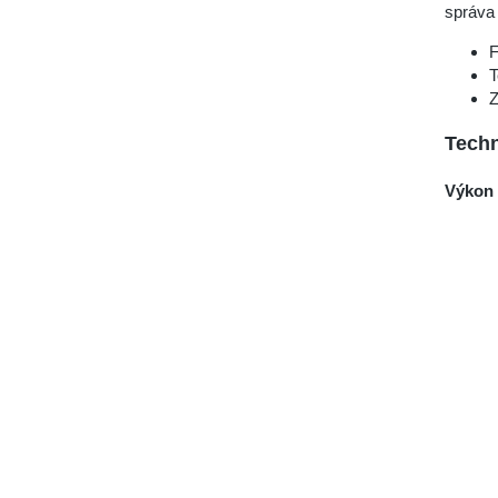
správa 
F
T
Z
Techn
Výkon