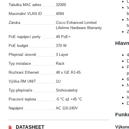
U
Tabulka MAC adres
32000
V
b
Maximální VLAN ID
4094
N
Záruka
Cisco Enhanced Limited
h
Lifetime Hardware Warranty
Z
PoE napájecí porty
48 PoE+
Hlavn
PoE budget
370 W
4
Přepínač úrovně
3 Layer
D
Typ instalace
Rack
P
Rozhraní Ethernet
48 x GE RJ-45
p
6
Výška RM UNIT
1U
N
Typ přepínače
Stohovatelný
u
I
Pracovní teplota
-5 °С až +45 °С
D
Napájení
AC 110-240V
Funkc
Výkonn
DATASHEET