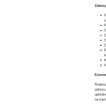
Zabezp
P
s
P
S
Z
S
D
R
k
K
N
Konver
Rodina 
adresy.
upředno
na každ