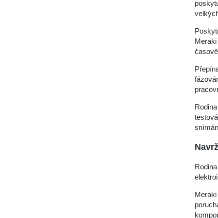
poskytu
velkýc
Poskytn
Meraki 
časově 
Přepína
fázová
pracovn
Rodina 
testová
snímání
Navrž
Rodina 
elektro
Meraki
poruch
kompo