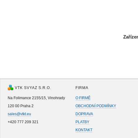
Zaříze
VTK SVYAZ S.R.O.
FIRMA
Na Folimance 2155/15, Vinohrady
O FIRMĚ
120 00 Praha 2
OBCHODNÍ PODMÍNKY
sales@vtkt.eu
DOPRAVA
+420 777 209 321
PLATBY
KONTAKT