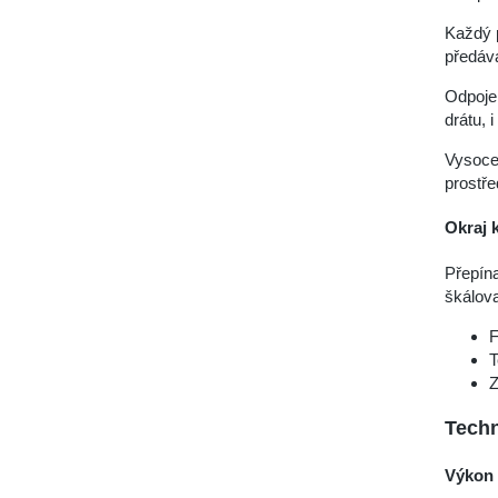
Každý p
předává
Odpojen
drátu, 
Vysoce
prostř
Okraj
Přepína
škálova
F
T
Z
Techn
Výkon