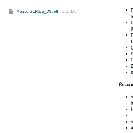
F
MS250 SERIES_DS.pdf
0.27 Mb
r
L
(
P
s
Q
P
C
Z
I
Řešení 
V
b
K
T
V
A