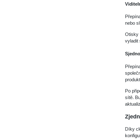
Viditel
Přepína
nebo sl
Otisky 
vyladit
Sjedno
Přepína
společ
produkt
Po přip
sítě. B
aktual
Zjedn
Díky cl
konfigu