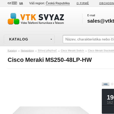
Váš region:
Česká Republika
CZ 🇨🇿
UA
O FIRMĚ
OBCHODN
E-mail
sales@vtkt
KATALOG
Katalog
→
Networking
→
Síťový přepínač
→
Cisco Meraki Switch
→
Cisco Meraki Stackab
Cisco Meraki MS250-48LP-HW
19
162