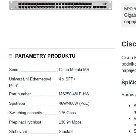
MS250
Gigab
napáj
Cis
PARAMETRY PRODUKTU
Cisco 
podniko
Série
Cisco Meraki MS
napájec
Univerzální Ethernetové
4 x SFP+
Špičk
porty
Part number
MS250-48LP-HW
Správa 
Spotřeba
46W/480W (PoE)
A
n
Switching capacity
176 Gbps
V
Přepínací rychlost
130.94 Mpps
p
S
Stohování
Stack/8