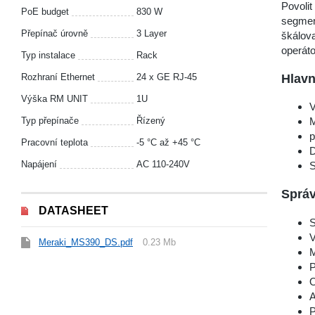
Povoli
PoE budget
830 W
segment
Přepínač úrovně
3 Layer
škálova
operáto
Typ instalace
Rack
Hlavn
Rozhraní Ethernet
24 x GE RJ-45
Výška RM UNIT
1U
V
Typ přepínače
Řízený
M
p
Pracovní teplota
-5 °С až +45 °С
D
Napájení
AC 110-240V
S
Sprá
DATASHEET
S
V
Meraki_MS390_DS.pdf
0.23 Mb
M
P
O
A
P