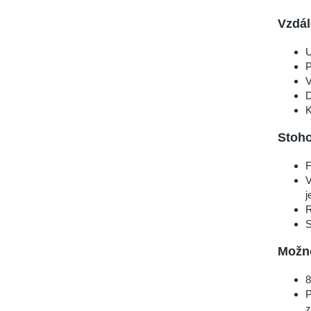
Vzdál
U
P
V
D
K
Stoh
F
V
j
R
S
Možno
8
P
z