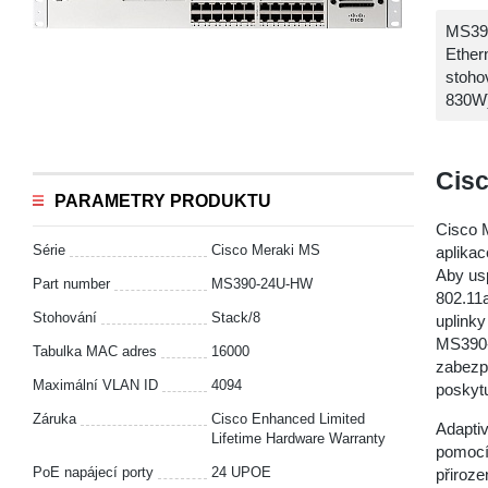
MS390
Ether
stoho
830W
Cis
PARAMETRY PRODUKTU
Cisco 
Série
Cisco Meraki MS
aplika
Aby usp
Part number
MS390-24U-HW
802.11
Stohování
Stack/8
uplink
MS390-
Tabulka MAC adres
16000
zabezp
Maximální VLAN ID
4094
poskytu
Záruka
Cisco Enhanced Limited
Adaptiv
Lifetime Hardware Warranty
pomocí
PoE napájecí porty
24 UPOE
přiroze