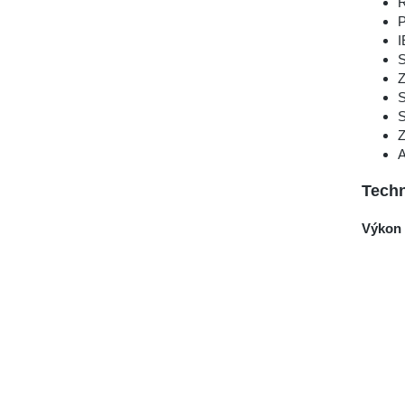
Ř
P
I
S
Z
S
S
Z
A
Techn
Výkon