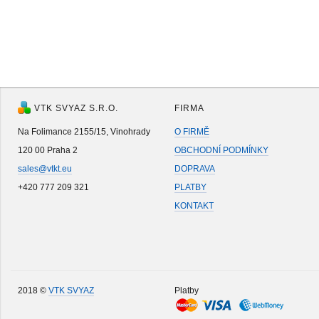
VTK SVYAZ S.R.O.
FIRMA
Na Folimance 2155/15, Vinohrady
O FIRMĚ
120 00 Praha 2
OBCHODNÍ PODMÍNKY
sales@vtkt.eu
DOPRAVA
+420 777 209 321
PLATBY
KONTAKT
2018 ©
VTK SVYAZ
Platby