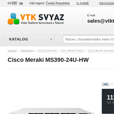
Váš region:
Česká Republika
CZ 🇨🇿
UA
O FIRMĚ
OBCHODN
E-mail
sales@vtkt
KATALOG
Katalog
→
Networking
→
Síťový přepínač
→
Cisco Meraki Switch
→
Cisco Meraki Stackab
Cisco Meraki MS390-24U-HW
11
92 