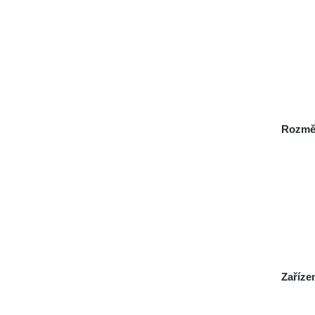
Rozmě
Zaříze