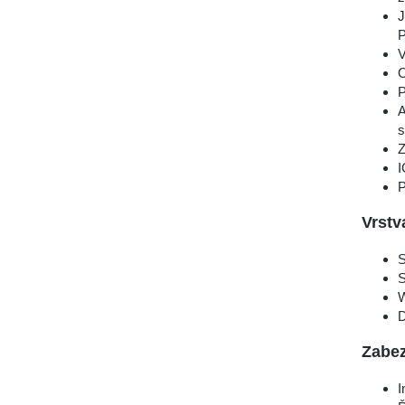
J
V
O
P
A
s
Z
I
P
Vrstv
S
S
D
Zabe
I