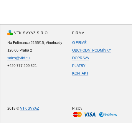
VTK SVYAZ S.R.O.
FIRMA
Na Folimance 2155/15, Vinohrady
O FIRMĚ
120 00 Praha 2
OBCHODNÍ PODMÍNKY
sales@vtkt.eu
DOPRAVA
+420 777 209 321
PLATBY
KONTAKT
2018 ©
VTK SVYAZ
Platby