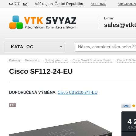
Váš region:
Česká Republika
CZ 🇨🇿
UA
O FIRMĚ
OBCHODN
E-mail
sales@vtkt
KATALOG
Katalog
→
Networking
→
Síťový přepínač
→
Cisco Small Business Switch
→
Cisco 110 S
Cisco SF112-24-EU
DOPORUČENÁ VÝMĚNA:
Cisco CBS110-24T-EU
4 
3 5