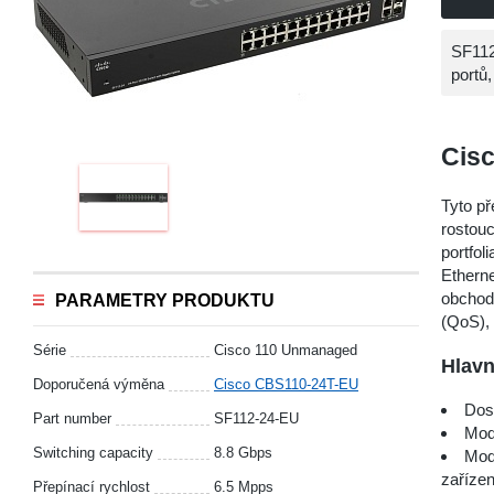
SF112
portů,
Cis
Tyto př
rostou
portfol
Etherne
obchodn
PARAMETRY PRODUKTU
(QoS),
Série
Cisco 110 Unmanaged
Hlavn
Doporučená výměna
Cisco CBS110-24T-EU
Dost
Part number
SF112-24-EU
Mode
Switching capacity
8.8 Gbps
Mod
zaříze
Přepínací rychlost
6.5 Mpps