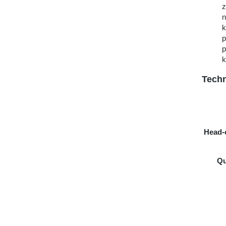
z
n
k
p
p
k
Techn
Head-o
Qu