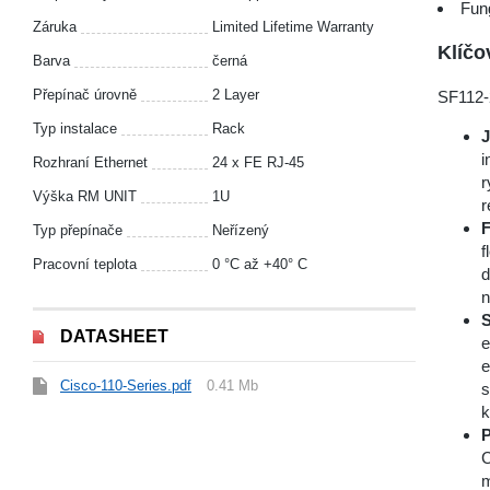
Fun
Záruka
Limited Lifetime Warranty
Klíčo
Barva
černá
Přepínač úrovně
2 Layer
SF112-2
Typ instalace
Rack
i
Rozhraní Ethernet
24 x FE RJ-45
r
Výška RM UNIT
1U
r
F
Typ přepínače
Neřízený
f
Pracovní teplota
0 °C až +40° C
d
n
S
DATASHEET
e
e
Cisco-110-Series.pdf
0.41 Mb
s
k
P
C
m