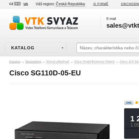
Váš region:
Česká Republika
CZ 🇨🇿
UA
O FIRMĚ
OBCHODN
E-mail
sales@vtkt
KATALOG
Katalog
→
Networking
→
Síťový přepínač
→
Cisco Small Business Switch
→
Cisco 110 S
Cisco SG110D-05-EU
1 
1 0