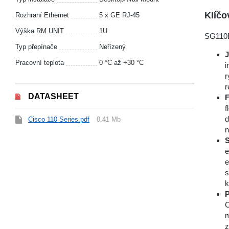
Klíčo
Rozhraní Ethernet
5 x GE RJ-45
Výška RM UNIT
1U
SG110D
Typ přepínače
Neřízený
Pracovní teplota
0 °С až +30 °С
i
r
r
DATASHEET
F
f
d
Cisco 110 Series.pdf
0.41 Mb
n
S
e
e
s
k
P
C
m
z