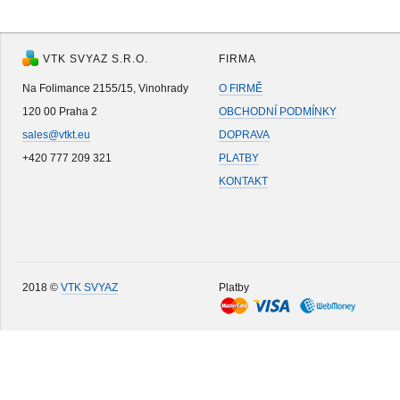
VTK SVYAZ S.R.O.
FIRMA
Na Folimance 2155/15, Vinohrady
O FIRMĚ
120 00 Praha 2
OBCHODNÍ PODMÍNKY
sales@vtkt.eu
DOPRAVA
+420 777 209 321
PLATBY
KONTAKT
2018 ©
VTK SVYAZ
Platby