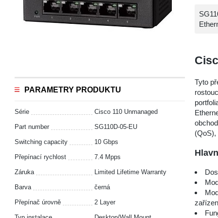
SG110
Ethern
Cis
Tyto př
PARAMETRY PRODUKTU
rostou
portfol
Série
Cisco 110 Unmanaged
Etherne
obchodn
Part number
SG110D-05-EU
(QoS),
Switching capacity
10 Gbps
Hlavn
Přepínací rychlost
7.4 Mpps
Dost
Záruka
Limited Lifetime Warranty
Mode
Barva
černá
Mod
Přepínač úrovně
2 Layer
zaříze
Fun
Typ instalace
Desktop/Wall Mount