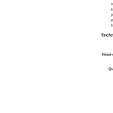
n
k
p
p
k
Techn
Head-o
Qu