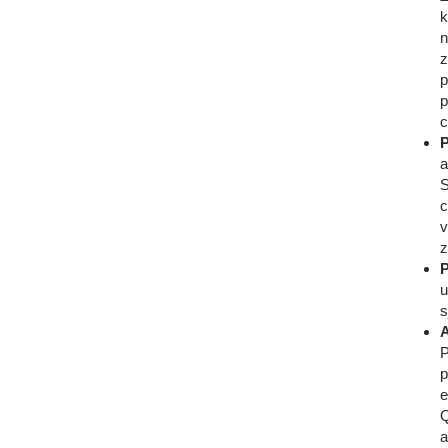
k
n
z
p
p
c
P
a
S
c
v
z
P
u
s
A
P
p
e
Q
a