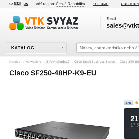
Váš region:
Česká Republika
CZ 🇨🇿
UA
O FIRMĚ
OBCHODN
E-mail
sales@vtkt
KATALOG
Katalog
→
Networking
→
Síťový přepínač
→
Cisco Small Business Switch
→
Cisco 250 Se
Cisco SF250-48HP-K9-EU
21
17 