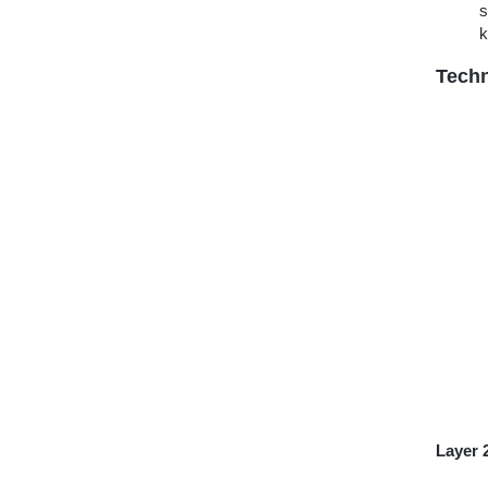
s
k
Techn
Layer 