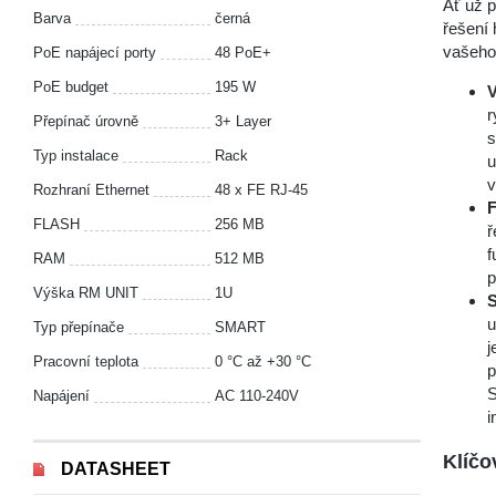
Ať už p
Barva
černá
řešení
vašeho
PoE napájecí porty
48 PoE+
PoE budget
195 W
V
r
Přepínač úrovně
3+ Layer
s
Typ instalace
Rack
u
v
Rozhraní Ethernet
48 x FE RJ-45
F
FLASH
256 MB
ř
f
RAM
512 MB
p
Výška RM UNIT
1U
S
u
Typ přepínače
SMART
j
Pracovní teplota
0 °С až +30 °С
p
S
Napájení
AC 110-240V
i
Klíčo
DATASHEET