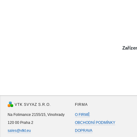
Zaříze
VTK SVYAZ S.R.O.
FIRMA
Na Folimance 2155/15, Vinohrady
O FIRMĚ
120 00 Praha 2
OBCHODNÍ PODMÍNKY
sales@vtkt.eu
DOPRAVA