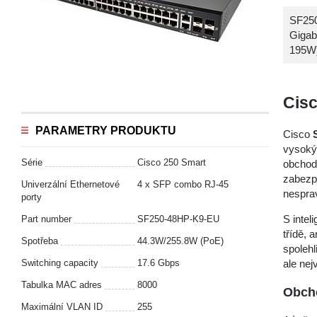
SF250
Gigab
195W
Cisc
PARAMETRY PRODUKTU
Cisco
vysoký 
Série
Cisco 250 Smart
obchodn
zabezpe
Univerzální Ethernetové
4 х SFP combo RJ-45
nespra
porty
S inte
Part number
SF250-48HP-K9-EU
třídě, 
Spotřeba
44.3W/255.8W (PoE)
spolehl
Switching capacity
17.6 Gbps
ale nej
Tabulka MAC adres
8000
Obcho
Maximální VLAN ID
255