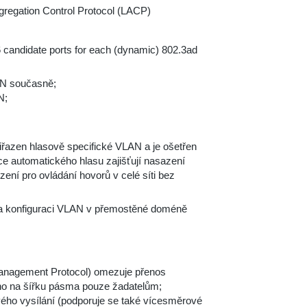
gregation Control Protocol (LACP)
6 candidate ports for each (dynamic) 802.3ad
AN současně;
N;
iřazen hlasově specifické VLAN a je ošetřen
e automatického hlasu zajišťují nasazení
ení pro ovládání hovorů v celé síti bez
í a konfiguraci VLAN v přemostěné doméně
Management Protocol) omezuje přenos
ho na šířku pásma pouze žadatelům;
ého vysílání (podporuje se také vícesměrové