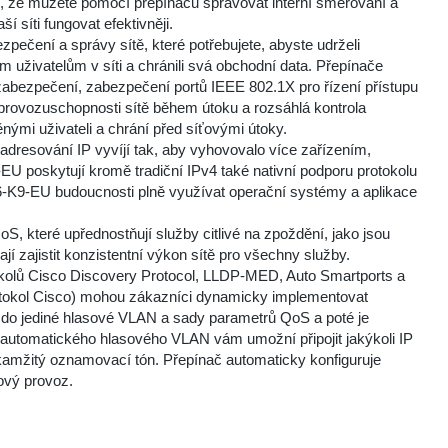
e, že můžete pomocí přepínačů spravovat interní směrování a
 síti fungovat efektivněji.
čení a správy sítě, které potřebujete, abyste udrželi
uživatelům v síti a chránili svá obchodní data. Přepínače
í zabezpečení, zabezpečení portů IEEE 802.1X pro řízení přístupu
 provozuschopnosti sítě během útoku a rozsáhlá kontrola
ěnými uživateli a chrání před síťovými útoky.
resování IP vyvíjí tak, aby vyhovovalo více zařízením,
-EU poskytují kromě tradiční IPv4 také nativní podporu protokolu
-K9-EU budoucnosti plně využívat operační systémy a aplikace
 které upřednostňují služby citlivé na zpoždění, jako jsou
 zajistit konzistentní výkon sítě pro všechny služby.
olů Cisco Discovery Protocol, LLDP-MED, Auto Smartports a
otokol Cisco) mohou zákazníci dynamicky implementovat
jí do jediné hlasové VLAN a sady parametrů QoS a poté je
e automatického hlasového VLAN vám umožní připojit jakýkoli IP
at okamžitý oznamovací tón. Přepínač automaticky konfiguruje
ový provoz.