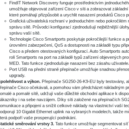
FindIT Network Discovery funguje prostřednictvím jednoduchého
umožňuje objevovat zařízení Cisco v síti a zobrazovat základní 
které pomáhají přizpůsobit a urychlit nasazení produktů Cisco p
Grafická uživatelská rozhraní v jednoduchém nebo pokročilém r
správu sítě. Průvodci konfigurací zjednodušují nejběžnější úlohy
správu vaší sítě.
Technologie Cisco Smartports poskytuje pokročilejší funkce a p
úrovněmi zabezpečení, QoS a dostupnosti na základě typu přip
Cisco a předem otestovaných konfigurací. Auto Smartports autom
rolí Smartports na port na základě typů zařízení objevených p
MED. Tato funkce zjednodušuje nasazení bez zásahu uživatele
Port USB na přední straně přepínače umožňuje snadnou přenosit
upgrady.
polehlivost a výkon.
Přepínače SG250-26-K9-EU byly testovány, aby
řepínače Cisco očekávali, a pomohou vám předcházet nákladným pro
omalé a pomalé sítě, udržují vaše důležité obchodní aplikace k dis
ákazníky i na sebe navzájem. Díky síti založené na přepínačích S
omunikace a připojení a snížit celkové náklady na vlastnictví vaší 
odporují 10 Gigabit Ethernet uplink na vybraných modelech, takže m
terá podpoří vaše prosperující podnikání.
tatické směrování vrstvy 3.
Tato funkce umožňuje segmentovat síť