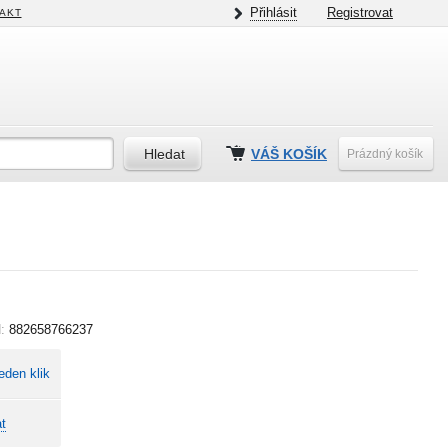
Přihlásit
Registrovat
AKT
VÁŠ KOŠÍK
Prázdný košík
N:
882658766237
eden klik
t