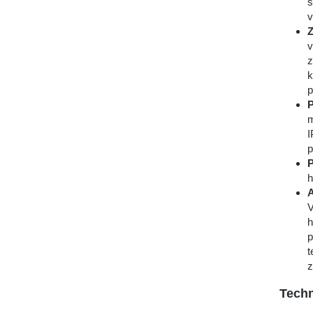
s
v
Z
v
z
k
p
P
m
I
p
P
h
A
V
h
p
t
z
Techn