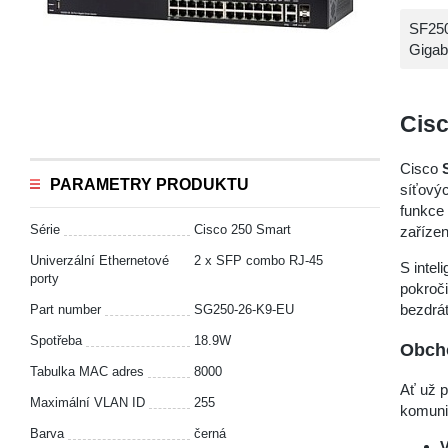
SF250
Gigab
Cisc
Cisco
PARAMETRY PRODUKTU
síťovýc
funkce
Série
Cisco 250 Smart
zařízen
Univerzální Ethernetové
2 х SFP combo RJ-45
S intel
porty
pokroči
bezdrát
Part number
SG250-26-K9-EU
Spotřeba
18.9W
Obcho
Tabulka MAC adres
8000
Ať už p
Maximální VLAN ID
255
komuni
Barva
černá
V