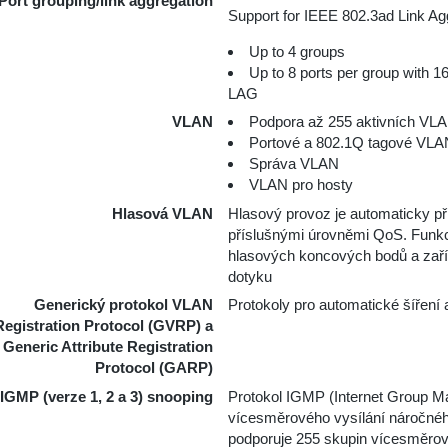
Port grouping/link aggregation
Support for IEEE 802.3ad Link Ag
Up to 4 groups
Up to 8 ports per group with 1
LAG
VLAN
Podpora až 255 aktivních VL
Portové a 802.1Q tagové VLA
Správa VLAN
VLAN pro hosty
Hlasová VLAN
Hlasový provoz je automaticky př
příslušnými úrovněmi QoS. Funkc
hlasových koncových bodů a zaříz
dotyku
Generický protokol VLAN
Protokoly pro automatické šířen
Registration Protocol (GVRP) a
Generic Attribute Registration
Protocol (GARP)
IGMP (verze 1, 2 a 3) snooping
Protokol IGMP (Internet Group 
vícesměrového vysílání náročné
podporuje 255 skupin vícesměrov