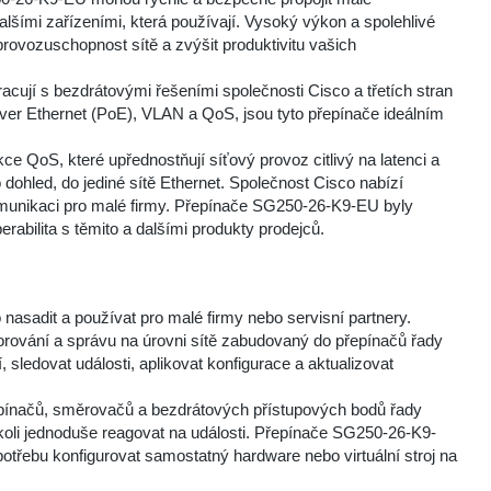
lšími zařízeními, která používají. Vysoký výkon a spolehlivé
provozuschopnost sítě a zvýšit produktivitu vašich
jí s bezdrátovými řešeními společnosti Cisco a třetích stran
over Ethernet (PoE), VLAN a QoS, jsou tyto přepínače ideálním
 QoS, které upřednostňují síťový provoz citlivý na latenci a
o dohled, do jediné sítě Ethernet. Společnost Cisco nabízí
 komunikaci pro malé firmy. Přepínače SG250-26-K9-EU byly
erabilita s těmito a dalšími produkty prodejců.
sadit a používat pro malé firmy nebo servisní partnery.
torování a správu na úrovni sítě zabudovaný do přepínačů řady
í, sledovat události, aplikovat konfigurace a aktualizovat
pínačů, směrovačů a bezdrátových přístupových bodů řady
koli jednoduše reagovat na události. Přepínače SG250-26-K9-
potřebu konfigurovat samostatný hardware nebo virtuální stroj na