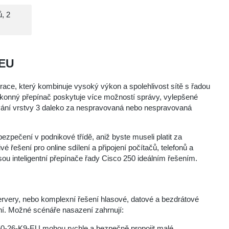
, 2
-EU
race, který kombinuje vysoký výkon a spolehlivost sítě s řadou
ýkonný přepínač poskytuje více možností správy, vylepšené
ování vrstvy 3 daleko za nespravovaná nebo nespravovaná
pečení v podnikové třídě, aniž byste museli platit za
é řešení pro online sdílení a připojení počítačů, telefonů a
jsou inteligentní přepínače řady Cisco 250 ideálním řešením.
servery, nebo komplexní řešení hlasové, datové a bezdrátové
í. Možné scénáře nasazení zahrnují:
-26-K9-EU mohou rychle a bezpečně propojit malé