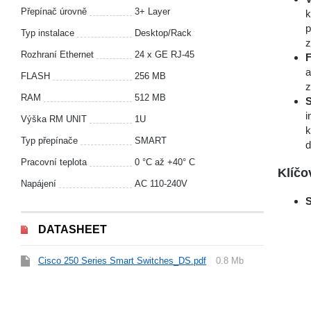
Přepínač úrovně
3+ Layer
k
p
Typ instalace
Desktop/Rack
z
Rozhraní Ethernet
24 x GE RJ-45
F
a
FLASH
256 MB
z
RAM
512 MB
S
i
Výška RM UNIT
1U
k
Typ přepínače
SMART
d
Pracovní teplota
0 °C až +40° C
Klíčo
Napájení
AC 110-240V
S
DATASHEET
Cisco 250 Series Smart Switches_DS.pdf
0.8 Mb