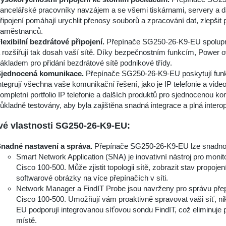
ancelářské pracovníky navzájem a se všemi tiskárnami, servery a da
řipojení pomáhají urychlit přenosy souborů a zpracování dat, zlepšit 
aměstnanců.
lexibilní bezdrátové připojení.
Přepínače SG250-26-K9-EU spolupracu
 rozšiřují tak dosah vaší sítě. Díky bezpečnostním funkcím, Power 
ákladem pro přidání bezdrátové sítě podnikové třídy.
jednocená komunikace.
Přepínače SG250-26-K9-EU poskytují funkce
ntegrují všechna vaše komunikační řešení, jako je IP telefonie a vide
ompletní portfolio IP telefonie a dalších produktů pro sjednocenou
ůkladně testovány, aby byla zajištěna snadná integrace a plná interop
vé vlastnosti SG250-26-K9-EU:
nadné nastavení a správa.
Přepínače SG250-26-K9-EU lze snadno na
Smart Network Application (SNA) je inovativní nástroj pro moni
Cisco 100-500. Může zjistit topologii sítě, zobrazit stav propojen
softwarové obrázky na více přepínačích v síti.
Network Manager a FindIT Probe jsou navrženy pro správu pře
Cisco 100-500. Umožňují vám proaktivně spravovat vaši síť, ni
EU podporují integrovanou síťovou sondu FindIT, což eliminuje 
místě.