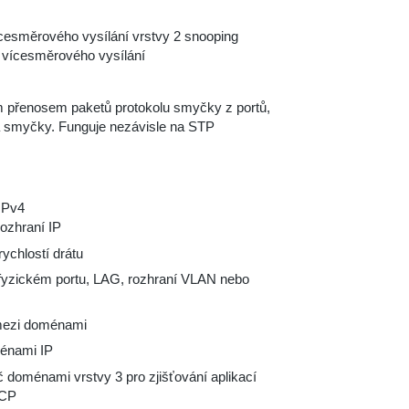
esměrového vysílání vrstvy 2 snooping
 vícesměrového vysílání
 přenosem paketů protokolu smyčky z portů,
a smyčky. Funguje nezávisle na STP
IPv4
rozhraní IP
ychlostí drátu
 fyzickém portu, LAG, rozhraní VLAN nebo
mezi doménami
énami IP
č doménami vrstvy 3 pro zjišťování aplikací
HCP