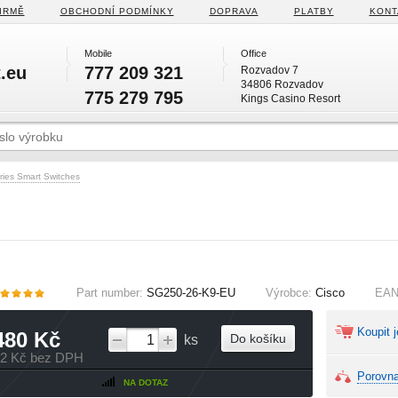
IRMĚ
OBCHODNÍ PODMÍNKY
DOPRAVA
PLATBY
KONT
Mobile
Office
.eu
777 209 321
Rozvadov 7
34806 Rozvadov
775 279 795
Kings Casino Resort
ries Smart Switches
Part number:
SG250-26-K9-EU
Výrobce:
Cisco
EA
Koupit j
480 Kč
Do košíku
ks
82 Kč bez DPH
Porovna
NA DOTAZ