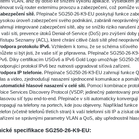
ítěmi VLAN, aniž by došlo ke snížení výkonu aplikace. Výsledkem j
ěnovat svůj router externímu provozu a zabezpečení, což pomůže vaší
abezpečení sítě.
Přepínače SG250-26-K9-EU poskytují funkce zabezpe
ysokou úroveň zabezpečení svého podnikání, zabránili neoprávněným 
ahrnují integrované zabezpečení sítě, aby se snížilo riziko narušen
 vaší síti, prevence útoků Denial-of-Service (DoS) pro zvýšení doby
řístupu Seznamy (ACL), které chrání citlivé části sítě před neoprávn
odpora protokolu IPv6.
Vzhledem k tomu, že se schéma síťového ad
ůžete si být jisti, že vaše síť je připravena. Přepínače SG250-26-K9
Pv6. Díky certifikacím USGv6 a IPv6 Gold Logo umožňuje SG250-26
odporující protokol IPv6 bez nutnosti upgradovat síťová zařízení.
odpora IP telefonie.
Přepínače SG250-26-K9-EU zahrnují funkce QoS,
las a video, zjednodušují nasazení sjednocené komunikace a pomáhají
utomatické hlasové nasazení v celé síti.
Pomocí kombinace protok
oice Services Discovery Protocol (VSDP, jedinečný patentovaný pr
lasovou síť typu end-to-end. Přepínače v síti automaticky konvergu
ropagují na telefony na portech, kde jsou objeveny. Například funkc
elefon (včetně telefonů třetích stran) k vaší telefonní síti IP a získ
ařízení se správnými parametry VLAN a QoS, aby upřednostnil hlas
ické specifikace SG250-26-K9-EU: