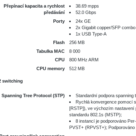
Přepínací kapacita a rychlost
38.69 mpps
předávání
52.0 Gbps
Porty
24x GE
2x Gigabit copper/SFP combo
1x USB Type-A
Flash
256 MB
Tabulka MAC
8 000
CPU
800 MHz ARM
CPU memory
512 MB
2 switching
Spanning Tree Protocol (STP)
Standardní podpora spanning t
Rychlá konvergence pomocí s
[RSTP]), ve výchozím nastavení 
standardu 802.1s (MSTP);
8 instancí je podporováno Pe
PVST+ (RPVST+); Podporováno je