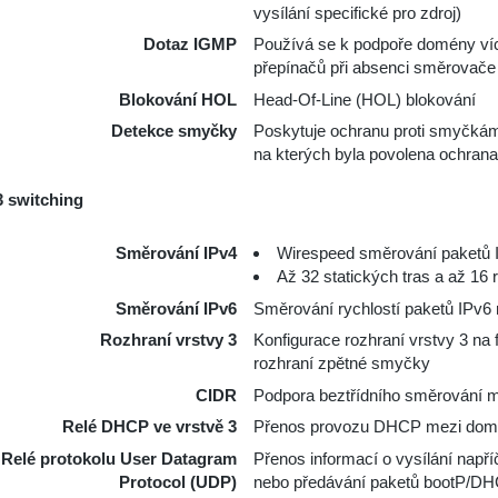
vysílání specifické pro zdroj)
Dotaz IGMP
Používá se k podpoře domény víc
přepínačů při absenci směrovače
Blokování HOL
Head-Of-Line (HOL) blokování
Detekce smyčky
Poskytuje ochranu proti smyčkám
na kterých byla povolena ochran
3 switching
Směrování IPv4
Wirespeed směrování paketů 
Až 32 statických tras a až 16 
Směrování IPv6
Směrování rychlostí paketů IPv6 r
Rozhraní vrstvy 3
Konfigurace rozhraní vrstvy 3 na
rozhraní zpětné smyčky
CIDR
Podpora beztřídního směrování 
Relé DHCP ve vrstvě 3
Přenos provozu DHCP mezi dom
Relé protokolu User Datagram
Přenos informací o vysílání napří
Protocol (UDP)
nebo předávání paketů bootP/D