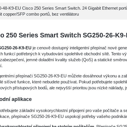
-48-K9-EU Cisco 250 Series Smart Switch. 24 Gigabit Ethernet portů
it copper/SFP combo portů, bez ventilátoru
o 250 Series Smart Switch SG250-26-K9
SG250-26-K9-EU
je cenově dostupný inteligentní přepínač nové gene
h funkcí potřebných k vybudování spolehlivé obchodní sítě. Tento v
 zabezpečení, jemné doladění kvality služeb (QoS) a statické směr
í.
igentními přepínači SG250-26-K9-EU můžete dosáhnout výkonu a zabez
lé síťové funkce, které nebudete používat. Pokud potřebujete spolehliv
ových přístupových bodů, ale nejvyšší prioritou jsou nízké náklady, 
dní aplikace
otřebujete základní vysokorychlostní připojení pro vaše počítače a 
kace, přepínače SG250-26-K9-EU uspokojí potřeby vašeho podnikán
ysokorychlostní připojení ke stolním počítačům.
Přepínače SG250