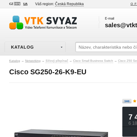
Váš region:
Česká Republika
CZ 🇨🇿
UA
O F
E-mail
sales@vtkt
KATALOG
Katalog
→
Networking
→
Síťový přepínač
→
Cisco Small Business Switch
→
Cisco 250 Se
Cisco SG250-26-K9-EU
7 
6 1