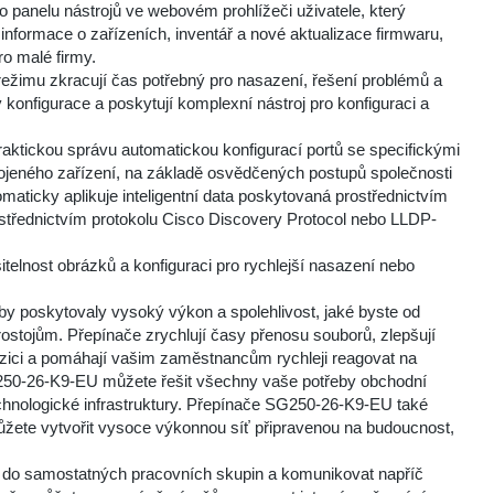
 panelu nástrojů ve webovém prohlížeči uživatele, který
informace o zařízeních, inventář a nové aktualizace firmwaru,
ro malé firmy.
ežimu zkracují čas potřebný pro nasazení, řešení problémů a
 konfigurace a poskytují komplexní nástroj pro konfiguraci a
raktickou správu automatickou konfigurací portů se specifickými
ojeného zařízení, na základě osvědčených postupů společnosti
aticky aplikuje inteligentní data poskytovaná prostřednictvím
rostřednictvím protokolu Cisco Discovery Protocol nebo LLDP-
.
elnost obrázků a konfiguraci pro rychlejší nasazení nebo
 poskytovaly vysoký výkon a spolehlivost, jaké byste od
stojům. Přepínače zrychlují časy přenosu souborů, zlepšují
pozici a pomáhají vašim zaměstnancům rychleji reagovat na
G250-26-K9-EU můžete řešit všechny vaše potřeby obchodní
technologické infrastruktury. Přepínače SG250-26-K9-EU také
ůžete vytvořit vysoce výkonnou síť připravenou na budoucnost,
 do samostatných pracovních skupin a komunikovat napříč