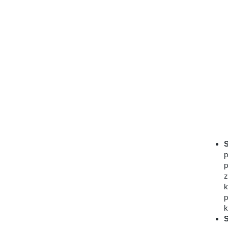
S
p
p
z
k
p
k
S