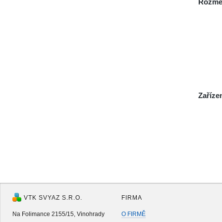
Rozmě
Zaříze
VTK SVYAZ S.R.O.
FIRMA
Na Folimance 2155/15, Vinohrady
O FIRMĚ