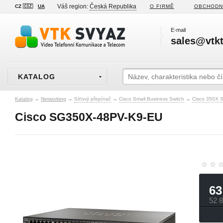
Váš region:
Česká Republika
CZ 🇨🇿
UA
O FIRMĚ
OBCHODN
E-mail
sales@vtkt
KATALOG
Katalog
→
Networking
→
Síťový přepínač
→
Cisco Small Business Switch
→
Cisco 350X S
Cisco SG350X-48PV-K9-EU
63
52 