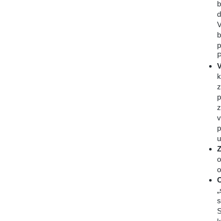
b
d
V
b
p
P
V
k
z
p
z
v
p
u
Z
o
o
O
„
s
S