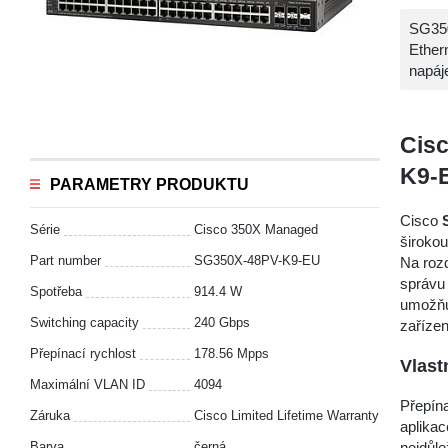
SG350
Ether
napáj
Cis
K9-
PARAMETRY PRODUKTU
Cisco
Série
Cisco 350X Managed
širokou
Part number
SG350X-48PV-K9-EU
Na rozd
správu
Spotřeba
914.4 W
umožňuj
Switching capacity
240 Gbps
zařízen
Přepínací rychlost
178.56 Mpps
Vlast
Maximální VLAN ID
4094
Přepín
Záruka
Cisco Limited Lifetime Warranty
aplikac
Barva
černá
nejdůle