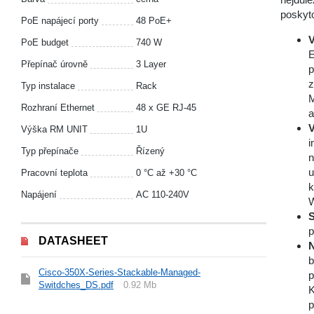
poskyto
PoE napájecí porty
48 PoE+
V
PoE budget
740 W
E
Přepínač úrovně
3 Layer
p
z
Typ instalace
Rack
M
Rozhraní Ethernet
48 x GE RJ-45
a
V
Výška RM UNIT
1U
i
Typ přepínače
Řízený
n
u
Pracovní teplota
0 °С až +30 °С
k
Napájení
AC 110-240V
W
S
p
DATASHEET
N
b
Cisco-350X-Series-Stackable-Managed-
p
Switdches_DS.pdf
0.92 Mb
K
p