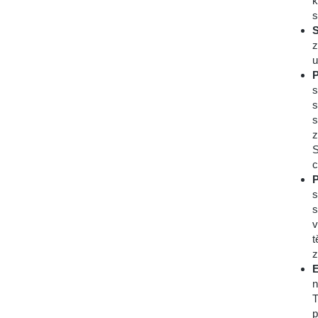
k
s
S
z
u
P
s
s
s
z
S
c
P
s
s
v
t
z
E
n
T
p