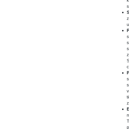
k
s
S
z
u
P
s
s
s
z
S
c
P
s
s
v
t
z
E
n
T
p