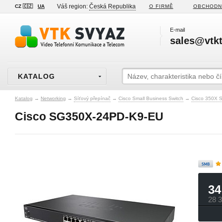
Váš region:
Česká Republika
CZ 🇨🇿
UA
O FIRMĚ
OBCHODN
E-mail
sales@vtkt
KATALOG
Katalog
→
Networking
→
Síťový přepínač
→
Cisco Small Business Switch
→
Cisco 350X S
Cisco SG350X-24PD-K9-EU
34
28 