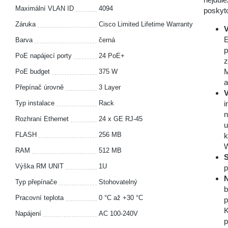
Maximální VLAN ID
4094
poskyto
Záruka
Cisco Limited Lifetime Warranty
V
E
Barva
černá
p
PoE napájecí porty
24 PoE+
z
M
PoE budget
375 W
a
Přepínač úrovně
3 Layer
V
Typ instalace
Rack
i
n
Rozhraní Ethernet
24 x GE RJ-45
u
FLASH
256 MB
k
W
RAM
512 MB
S
Výška RM UNIT
1U
p
N
Typ přepínače
Stohovatelný
b
Pracovní teplota
0 °С až +30 °С
p
K
Napájení
AC 100-240V
p