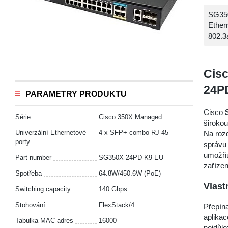
SG350
Ether
802.3
Cisc
24P
PARAMETRY PRODUKTU
Cisco
Série
Cisco 350X Managed
širokou
Univerzální Ethernetové
4 x SFP+ combo RJ-45
Na rozd
porty
správu
umožňuj
Part number
SG350X-24PD-K9-EU
zařízen
Spotřeba
64.8W/450.6W (PoE)
Vlast
Switching capacity
140 Gbps
Stohování
FlexStack/4
Přepín
aplikac
Tabulka MAC adres
16000
nejdůle