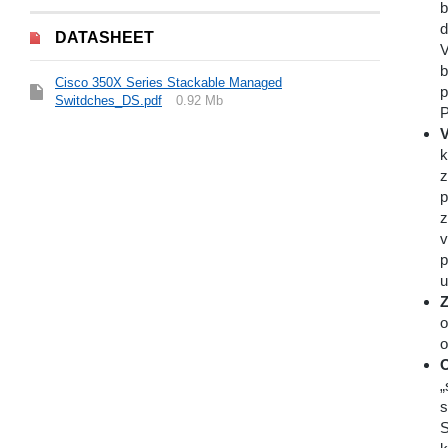
b
d
DATASHEET
V
b
Cisco 350X Series Stackable Managed
p
Switdches_DS.pdf
0.92 Mb
P
V
k
z
p
z
v
p
u
Z
o
o
O
„
s
S