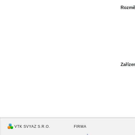
Rozmě
Zaříze
VTK SVYAZ S.R.O.
FIRMA