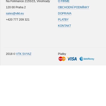
Na Folimance 2155/15, Vinohrady
O FIRMĚ
120 00 Praha 2
OBCHODNÍ PODMÍNKY
sales@vtkt.eu
DOPRAVA
+420 777 209 321
PLATBY
KONTAKT
2018 ©
VTK SVYAZ
Platby