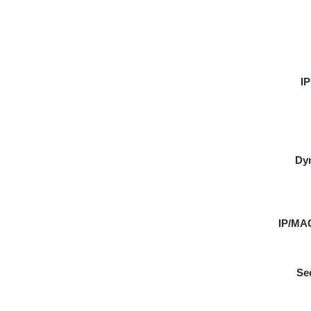
IP
Dy
IP/MAC
Se