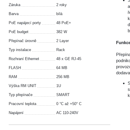
S
Záruka
2 roky
a
ř
Barva
bílá
k
PoE napájecí porty
48 PoE+
d
b
PoE budget
382 W
Přepínač úrovně
2 Layer
Funkce
Typ instalace
Rack
Přepín
Rozhraní Ethernet
48 x GE RJ-45
podniko
provoz
FLASH
64 MB
dodavat
RAM
256 MB
S
Výška RM UNIT
1U
s
Typ přepínače
SMART
k
Pracovní teplota
0 °C až +50° C
Napájení
AC 110-240V