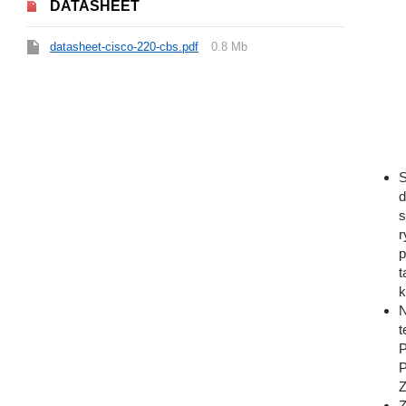
DATASHEET
datasheet-cisco-220-cbs.pdf
0.8 Mb
S
d
s
r
p
t
k
N
t
P
P
Z
Z