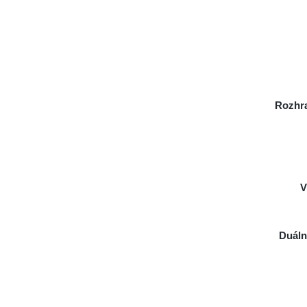
Rozhra
V
Duáln