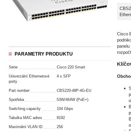
CBS22
Ether
Cisco 
podniko
panelu 
rozpočt
PARAMETRY PRODUKTU
Klíčo
Série
Cisco 220 Smart
Obchod
Univerzální Ethernetové
4 x SFP
porty
S
Part number
CBS220-48P-4G-EU
p
Spotřeba
53W/464W (PoE+)
o
B
Switching capacity
104 Gbps
p
Tabulka MAC adres
8192
B
o
Maximální VLAN ID
256