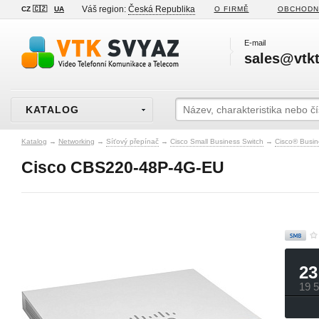
Váš region:
Česká Republika
CZ 🇨🇿
UA
O FIRMĚ
OBCHODN
E-mail
sales@vtkt
KATALOG
Katalog
→
Networking
→
Síťový přepínač
→
Cisco Small Business Switch
→
Cisco® Busin
Cisco CBS220-48P-4G-EU
23
19 