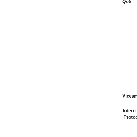
QoS
Vícesm
Inter
Protoc