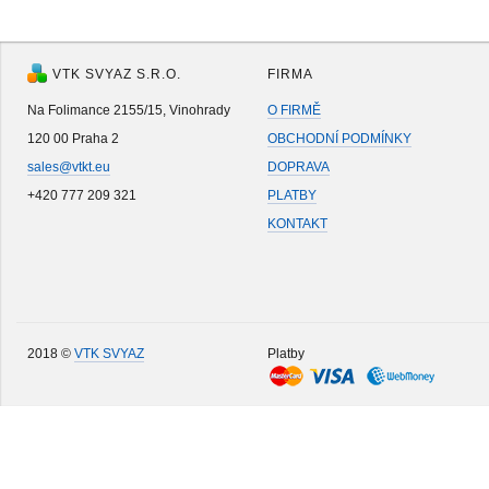
VTK SVYAZ S.R.O.
FIRMA
Na Folimance 2155/15, Vinohrady
O FIRMĚ
120 00 Praha 2
OBCHODNÍ PODMÍNKY
sales@vtkt.eu
DOPRAVA
+420 777 209 321
PLATBY
KONTAKT
2018 ©
VTK SVYAZ
Platby