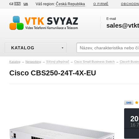
Váš region:
Česká Republika
CZ 🇨🇿
UA
O FIRMĚ
OBCHODN
E-mail
sales@vtkt
KATALOG
Katalog
→
Networking
→
Síťový přepínač
→
Cisco Small Business Switch
→
Cisco® Busin
Cisco CBS250-24T-4X-EU
20
16 