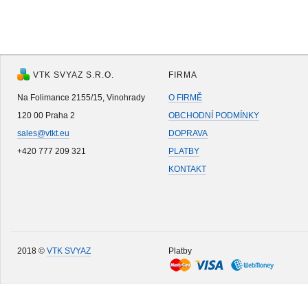
VTK SVYAZ S.R.O.
FIRMA
Na Folimance 2155/15, Vinohrady
O FIRMĚ
120 00 Praha 2
OBCHODNÍ PODMÍNKY
sales@vtkt.eu
DOPRAVA
+420 777 209 321
PLATBY
KONTAKT
2018 ©
VTK SVYAZ
Platby