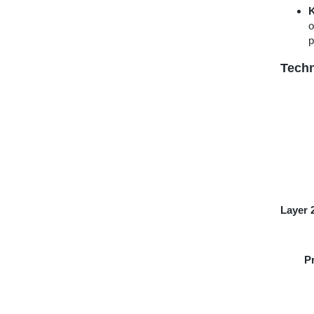
K
o
p
Techn
Layer 
P