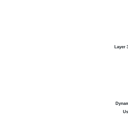
Layer 
Dynam
Us