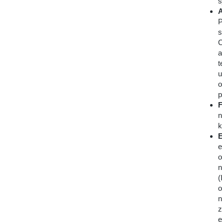
s
A
P
s
C
a
t
u
o
p
F
n
k
E
e
o
n
(
o
n
z
e