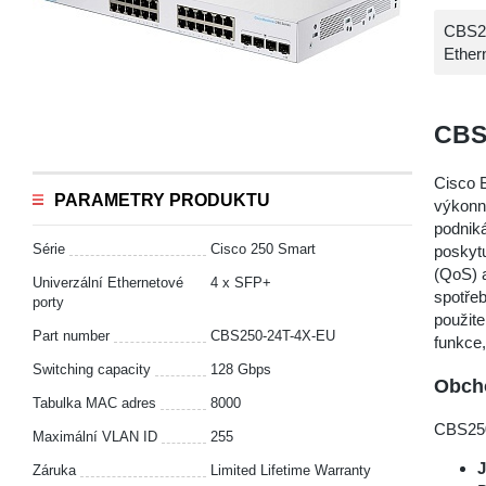
CBS25
Ethern
CBS
Cisco B
PARAMETRY PRODUKTU
výkonné
podniká
Série
Cisco 250 Smart
poskytu
(QoS) a
Univerzální Ethernetové
4 x SFP+
spotřeb
porty
použit
Part number
CBS250-24T-4X-EU
funkce,
Switching capacity
128 Gbps
Obcho
Tabulka MAC adres
8000
CBS250
Maximální VLAN ID
255
Záruka
Limited Lifetime Warranty