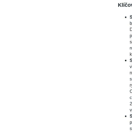
Klíčo
S
b
D
p
s
n
k
S
v
n
s
r
C
c
2
v
S
p
s