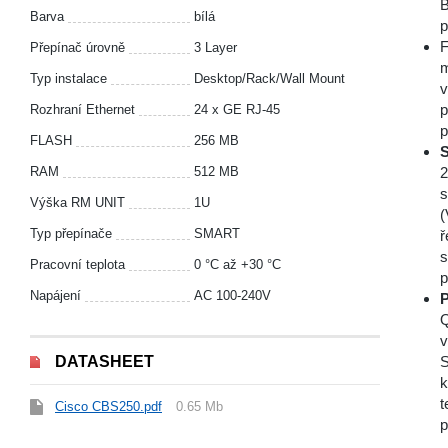
B
Barva
bílá
p
F
Přepínač úrovně
3 Layer
m
Typ instalace
Desktop/Rack/Wall Mount
v
p
Rozhraní Ethernet
24 x GE RJ-45
p
FLASH
256 MB
S
RAM
512 MB
2
s
Výška RM UNIT
1U
(
Typ přepínače
SMART
ř
s
Pracovní teplota
0 °С až +30 °С
p
Napájení
AC 100-240V
P
Q
v
DATASHEET
S
k
t
Cisco CBS250.pdf
0.65 Mb
p