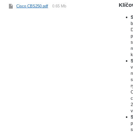
Klíčo
Cisco CBS250.pdf
0.65 Mb
S
b
D
p
s
n
k
S
v
n
s
r
C
c
2
v
S
p
s