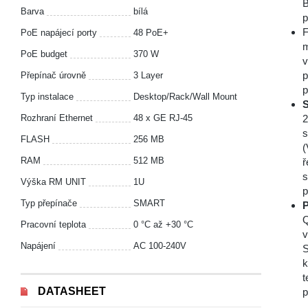
B
Barva
bílá
p
F
PoE napájecí porty
48 PoE+
m
PoE budget
370 W
v
p
Přepínač úrovně
3 Layer
p
Typ instalace
Desktop/Rack/Wall Mount
S
Rozhraní Ethernet
48 x GE RJ-45
2
s
FLASH
256 MB
(
RAM
512 MB
ř
s
Výška RM UNIT
1U
p
Typ přepínače
SMART
P
Q
Pracovní teplota
0 °С až +30 °С
v
Napájení
AC 100-240V
S
k
t
DATASHEET
p