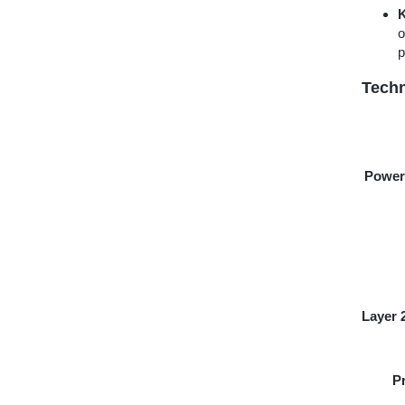
K
o
p
Techn
Power 
Layer 
P