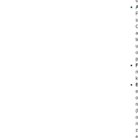
s
A
P
s
C
a
t
u
o
p
F
n
k
E
e
o
n
(
o
n
z
e