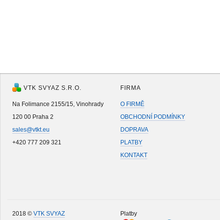
VTK SVYAZ S.R.O.
FIRMA
Na Folimance 2155/15, Vinohrady
O FIRMĚ
120 00 Praha 2
OBCHODNÍ PODMÍNKY
sales@vtkt.eu
DOPRAVA
+420 777 209 321
PLATBY
KONTAKT
2018 ©
VTK SVYAZ
Platby