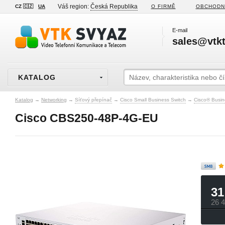
Váš region:
Česká Republika
CZ 🇨🇿
UA
O FIRMĚ
OBCHODN
E-mail
sales@vtkt
KATALOG
Katalog
→
Networking
→
Síťový přepínač
→
Cisco Small Business Switch
→
Cisco® Busin
Cisco CBS250-48P-4G-EU
31
26 