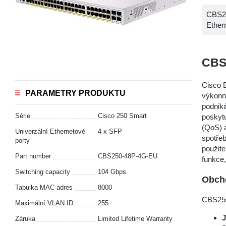
CBS25
Ether
CBS
Cisco B
PARAMETRY PRODUKTU
výkonné
podniká
Série
Cisco 250 Smart
poskytu
(QoS) a
Univerzální Ethernetové
4 x SFP
spotřeb
porty
použit
Part number
CBS250-48P-4G-EU
funkce,
Switching capacity
104 Gbps
Obcho
Tabulka MAC adres
8000
CBS250
Maximální VLAN ID
255
Záruka
Limited Lifetime Warranty