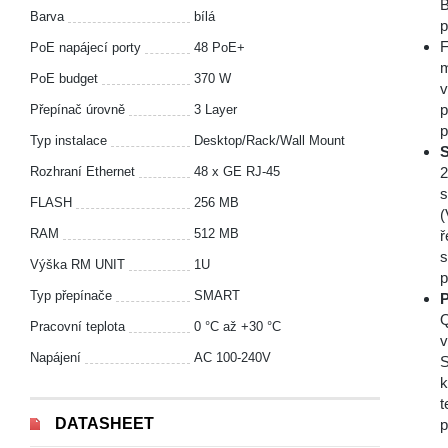
B
Barva
bílá
p
F
PoE napájecí porty
48 PoE+
m
PoE budget
370 W
v
p
Přepínač úrovně
3 Layer
p
Typ instalace
Desktop/Rack/Wall Mount
S
Rozhraní Ethernet
48 x GE RJ-45
2
s
FLASH
256 MB
(
RAM
512 MB
ř
s
Výška RM UNIT
1U
p
Typ přepínače
SMART
P
Q
Pracovní teplota
0 °С až +30 °С
v
Napájení
AC 100-240V
S
k
t
DATASHEET
p