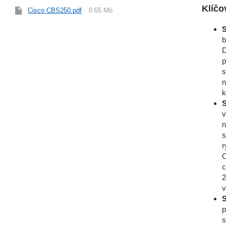
Klíčo
Cisco CBS250.pdf
0.65 Mb
S
b
D
p
s
n
k
S
v
n
s
r
C
c
2
v
S
p
s