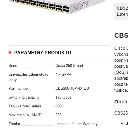
CBS25
Ether
CBS
Cisco B
PARAMETRY PRODUKTU
výkonné
podniká
Série
Cisco 250 Smart
poskytu
(QoS) a
Univerzální Ethernetové
4 x SFP+
spotřeb
porty
použit
Part number
CBS250-48P-4X-EU
funkce,
Switching capacity
176 Gbps
Obcho
Tabulka MAC adres
8000
CBS250
Maximální VLAN ID
255
Záruka
Limited Lifetime Warranty