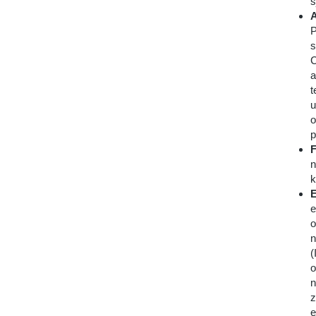
s
A
P
s
C
a
t
u
o
p
F
n
k
E
e
o
n
(
o
n
z
e