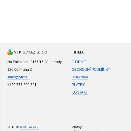
VTK SVYAZ S.R.O.
FIRMA
Na Folimance 2155/15, Vinohrady
O FIRMĚ
120 00 Praha 2
OBCHODNÍ PODMÍNKY
sales@vtkt.eu
DOPRAVA
+420 777 209 321
PLATBY
KONTAKT
2018 ©
VTK SVYAZ
Platby