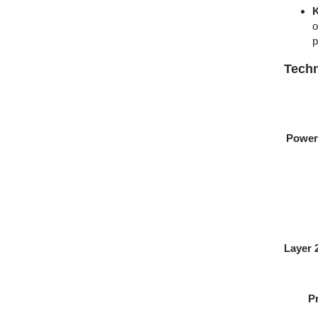
K
o
p
Techn
Power 
Layer 
P