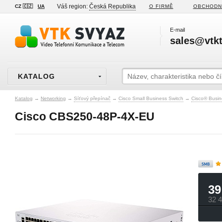
Váš region:
Česká Republika
CZ 🇨🇿
UA
O FIRMĚ
OBCHODN
E-mail
sales@vtkt
KATALOG
Katalog
→
Networking
→
Síťový přepínač
→
Cisco Small Business Switch
→
Cisco® Busin
Cisco CBS250-48P-4X-EU
39
32 