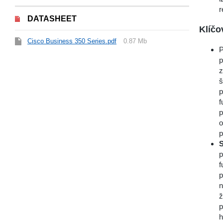
r
DATASHEET
Klíčo
Cisco Business 350 Series.pdf
0.87 Mb
P
p
z
š
p
f
p
o
p
S
p
f
p
n
ž
p
h