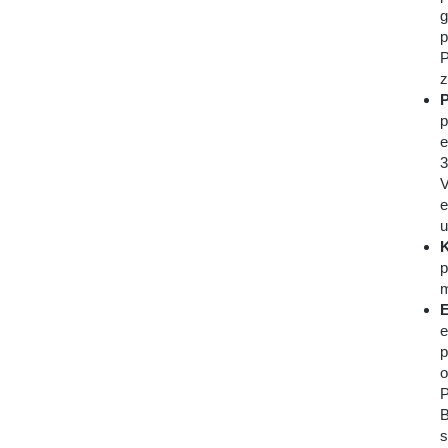
g
p
P
z
P
p
e
3
V
e
u
K
p
m
E
e
p
o
P
B
s