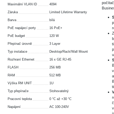
počítač
Maximální VLAN ID
4094
Busines
Záruka
Limited Lifetime Warranty
S
Barva
bílá
p
r
PoE napájecí porty
16 PoE+
Z
PoE budget
120 W
b
Přepínač úrovně
3 Layer
t
p
Typ instalace
Desktop/Rack/Wall Mount
u
Rozhraní Ethernet
16 x GE RJ-45
S
B
FLASH
256 MB
v
RAM
512 MB
a
B
Výška RM UNIT
1U
t
Typ přepínače
Stohovatelný
V
r
Pracovní teplota
0 °С až +30 °С
č
Napájení
AC 100-240V
v
i