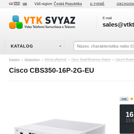
Váš region:
Česká Republika
CZ 🇨🇿
UA
O FIRMĚ
OBCHODN
E-mail
sales@vtkt
KATALOG
Katalog
→
Networking
→
Síťový přepínač
→
Cisco Small Business Switch
→
Cisco® Busin
Cisco CBS350-16P-2G-EU
16
13 