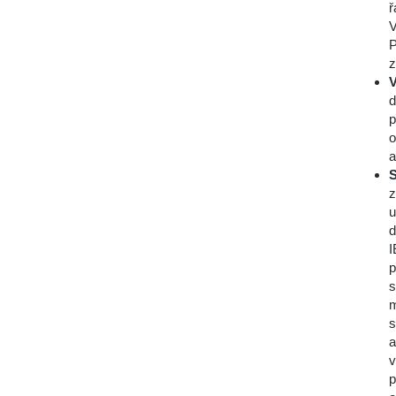
ř
V
P
z
V
d
p
o
a
S
z
u
d
I
p
s
m
s
a
v
p