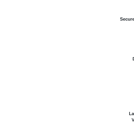
Secure
La
V