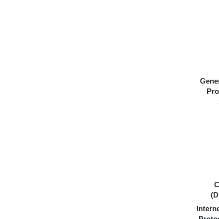
Gener
Pro
C
(D
Inter
Proto