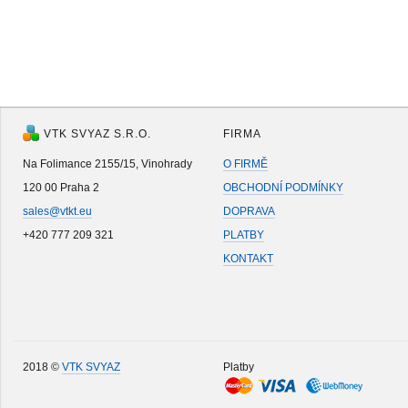
VTK SVYAZ S.R.O.
FIRMA
Na Folimance 2155/15, Vinohrady
O FIRMĚ
120 00 Praha 2
OBCHODNÍ PODMÍNKY
sales@vtkt.eu
DOPRAVA
+420 777 209 321
PLATBY
KONTAKT
2018 ©
VTK SVYAZ
Platby