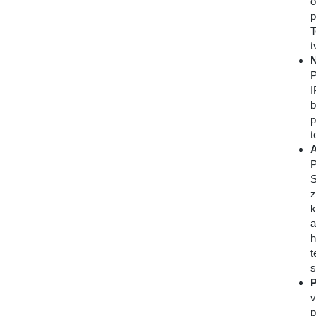
o
p
T
t
N
P
I
b
p
t
A
P
S
z
k
a
h
t
s
P
v
p