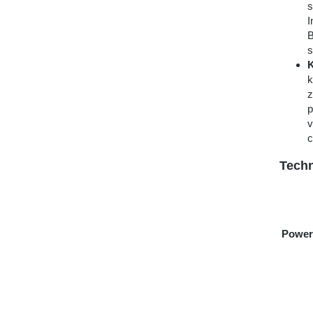
s
I
B
s
K
k
z
p
v
c
Techn
Power 