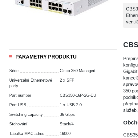
CBS35
Ether
ventil
CBS
PARAMETRY PRODUKTU
Přepín
konfigu
Série
Cisco 350 Managed
Gigabit
kancelá
Univerzální Ethernetové
2 x SFP
spravo
porty
350 pod
Part number
CBS350-16P-2G-EU
podnik
přepín
Port USB
1 x USB 2.0
služeb,
Switching capacity
36 Gbps
Obcho
Stohování
Stack/4
Tabulka MAC adres
16000
CBS350