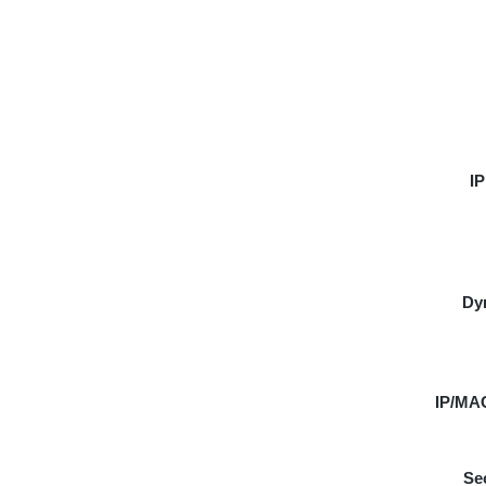
IP
Dy
IP/MAC
Se