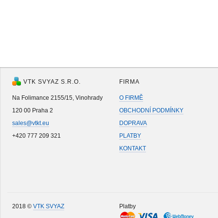
VTK SVYAZ S.R.O.
FIRMA
Na Folimance 2155/15, Vinohrady
O FIRMĚ
120 00 Praha 2
OBCHODNÍ PODMÍNKY
sales@vtkt.eu
DOPRAVA
+420 777 209 321
PLATBY
KONTAKT
2018 ©
VTK SVYAZ
Platby