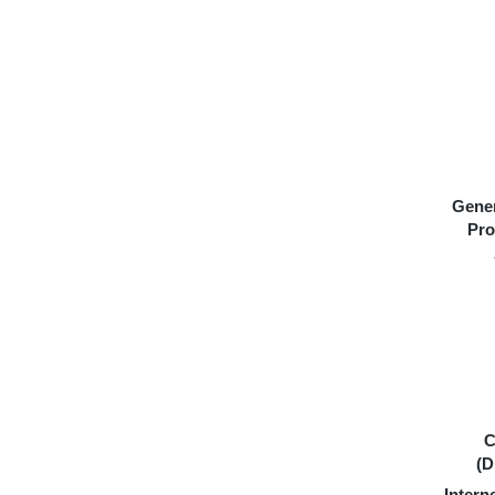
Gener
Pro
C
(D
Inter