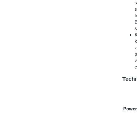
s
s
I
B
s
K
k
z
p
v
c
Techn
Power 