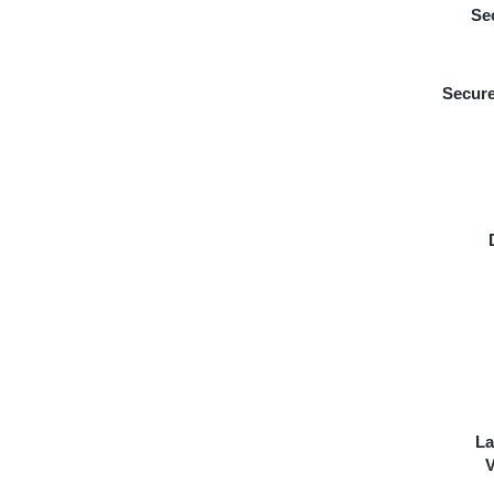
Se
Secure
La
V