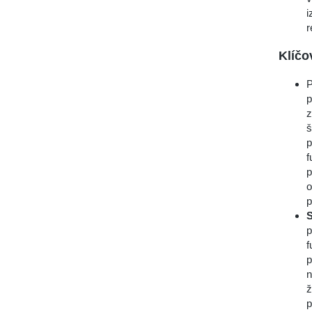
i
r
Klíčo
P
p
z
š
p
f
p
o
p
S
p
f
p
n
ž
p