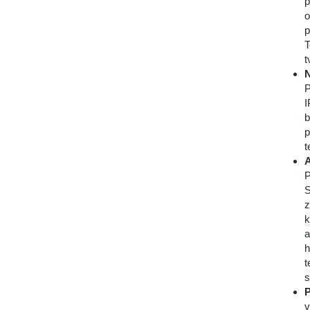
p
o
p
T
t
N
P
I
b
p
t
A
P
S
z
k
a
h
t
s
P
v