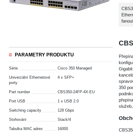
CBS35
Ether
fanou
CBS
PARAMETRY PRODUKTU
Přepín
konfigu
Série
Cisco 350 Managed
Gigabit
kancelá
Univerzální Ethernetové
4 x SFP+
spravo
porty
350 pod
Part number
CBS350-24FP-4X-EU
podnik
přepín
Port USB
1 x USB 2.0
služeb,
Switching capacity
128 Gbps
Obcho
Stohování
Stack/4
Tabulka MAC adres
16000
CBS350