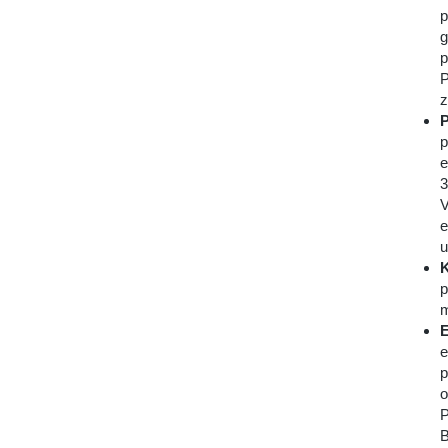
p
g
p
P
z
P
p
e
3
V
e
u
K
p
m
E
e
p
o
P
B