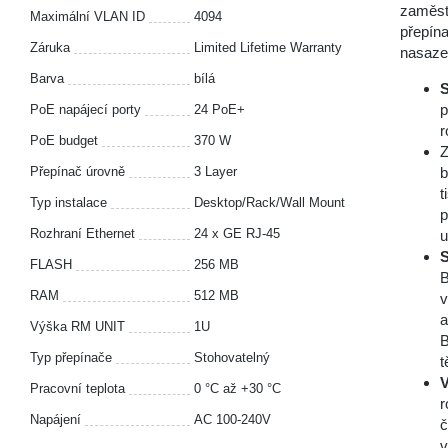
zaměst
Maximální VLAN ID
4094
přepína
Záruka
Limited Lifetime Warranty
nasazen
Barva
bílá
S
p
PoE napájecí porty
24 PoE+
r
PoE budget
370 W
Z
Přepínač úrovně
3 Layer
b
t
Typ instalace
Desktop/Rack/Wall Mount
p
Rozhraní Ethernet
24 x GE RJ-45
u
S
FLASH
256 MB
B
RAM
512 MB
v
a
Výška RM UNIT
1U
B
Typ přepínače
Stohovatelný
t
V
Pracovní teplota
0 °С až +30 °С
r
Napájení
AC 100-240V
č
v