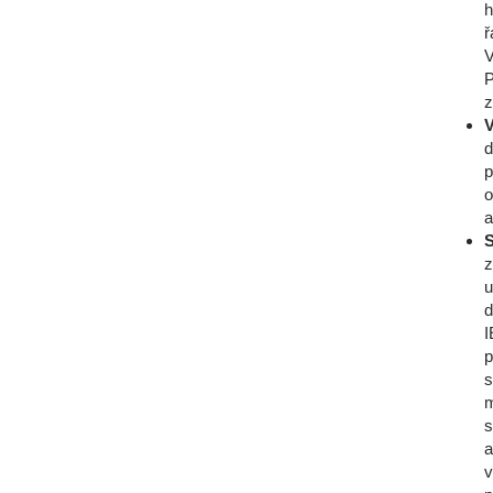
h
ř
V
P
z
V
d
p
o
a
S
z
u
d
I
p
s
m
s
a
v