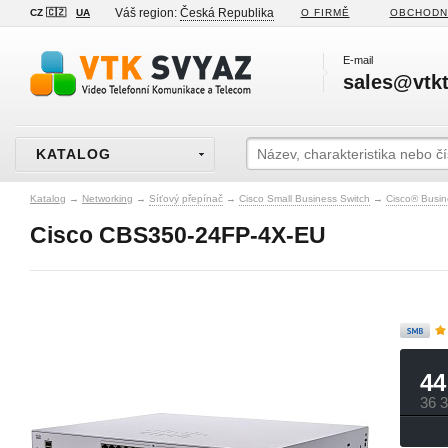
Váš region:
Česká Republika
CZ 🇨🇿
UA
O FIRMĚ
OBCHODN
E-mail
sales@vtkt
KATALOG
Katalog
→
Networking
→
Síťový přepínač
→
Cisco Small Business Switch
→
Cisco® Busin
Cisco CBS350-24FP-4X-EU
44
36 