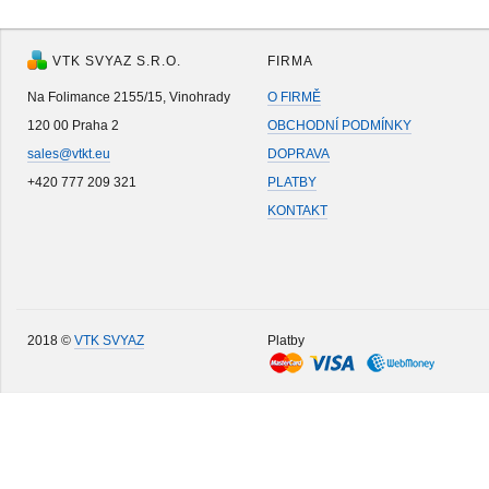
VTK SVYAZ S.R.O.
FIRMA
Na Folimance 2155/15, Vinohrady
O FIRMĚ
120 00 Praha 2
OBCHODNÍ PODMÍNKY
sales@vtkt.eu
DOPRAVA
+420 777 209 321
PLATBY
KONTAKT
2018 ©
VTK SVYAZ
Platby