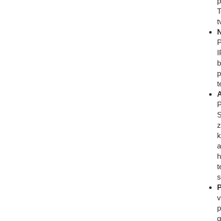
p
T
t
N
P
I
b
p
t
A
P
S
z
k
a
h
t
s
P
v
p
g