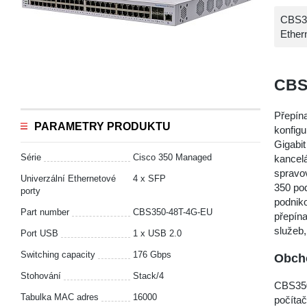
CBS35
Ether
CBS
Přepín
PARAMETRY PRODUKTU
konfigu
Gigabit
Série
Cisco 350 Managed
kancelá
spravo
Univerzální Ethernetové
4 x SFP
350 pod
porty
podnik
Part number
CBS350-48T-4G-EU
přepín
služeb,
Port USB
1 x USB 2.0
Switching capacity
176 Gbps
Obcho
Stohování
Stack/4
CBS350
Tabulka MAC adres
16000
počítač