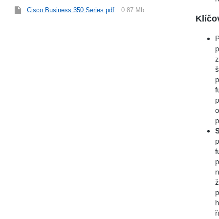
Cisco Business 350 Series.pdf
0.87 Mb
Klíčo
P
p
z
š
p
f
p
o
p
S
p
f
p
n
ž
p
h
ř