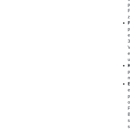
p
P
z
P
p
e
3
V
e
u
K
p
m
E
e
p
o
P
B
s
s