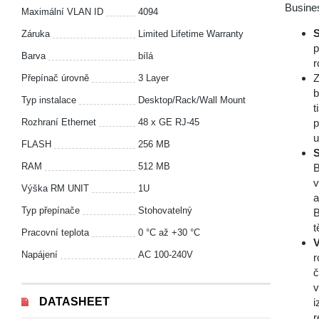
Busines
Maximální VLAN ID
4094
S
Záruka
Limited Lifetime Warranty
p
Barva
bílá
r
Z
Přepínač úrovně
3 Layer
b
Typ instalace
Desktop/Rack/Wall Mount
t
Rozhraní Ethernet
48 x GE RJ-45
p
u
FLASH
256 MB
S
RAM
512 MB
B
v
Výška RM UNIT
1U
a
Typ přepínače
Stohovatelný
B
t
Pracovní teplota
0 °С až +30 °С
V
Napájení
AC 100-240V
r
č
v
DATASHEET
i
r