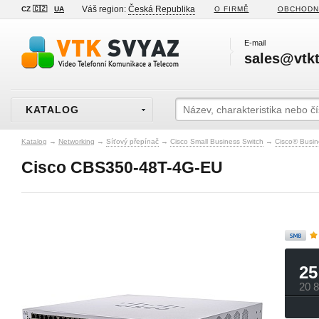
Váš region:
Česká Republika
CZ 🇨🇿
UA
O FIRMĚ
OBCHODN
E-mail
sales@vtkt
KATALOG
Katalog
→
Networking
→
Síťový přepínač
→
Cisco Small Business Switch
→
Cisco® Busin
Cisco CBS350-48T-4G-EU
25
20 