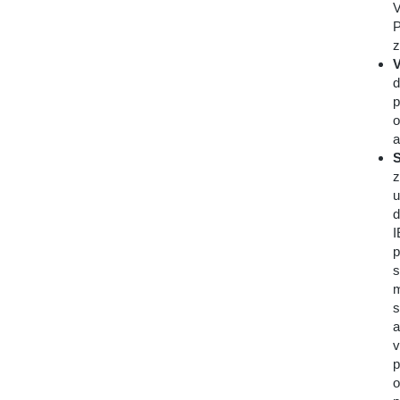
V
P
z
V
d
p
o
a
S
z
u
d
I
p
s
m
s
a
v
p
o