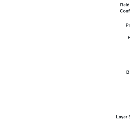
Relé
Conf
Pr
P
B
Layer 