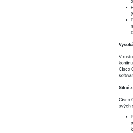
o
P
(
P
n
z
Vysoká
V rosto
kontinu
Cisco 
softwar
Silné 
Cisco 
svých o
P
p
k