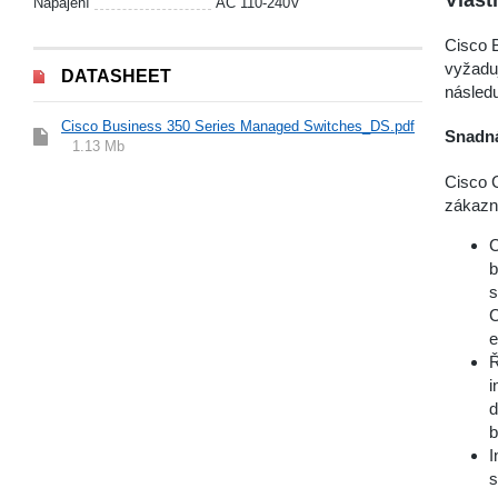
Napájení
AC 110-240V
Cisco 
vyžaduj
DATASHEET
následu
Cisco Business 350 Series Managed Switches_DS.pdf
Snadná
1.13 Mb
Cisco 
zákazní
C
b
s
C
e
Ř
i
d
b
I
s