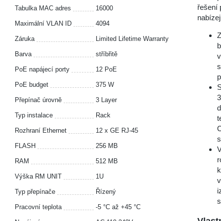
řešení
Tabulka MAC adres
16000
nabízej
Maximální VLAN ID
4094
Z
Záruka
Limited Lifetime Warranty
b
Barva
stříbřitě
v
s
PoE napájecí porty
12 PoE
p
PoE budget
375 W
S
3
Přepínač úrovně
3 Layer
d
Typ instalace
Rack
t
C
Rozhraní Ethernet
12 x GE RJ-45
s
FLASH
256 MB
V
r
RAM
512 MB
k
Výška RM UNIT
1U
v
i
Typ přepínače
Řízený
s
Pracovní teplota
-5 °С až +45 °С
Vlast