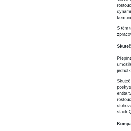
rostouc
dynami
komuni
S těmit
zpraco
Skuteč
Přepín
umožňuj
jednotk
Skutečn
poskytu
entita 
rostouc
stohová
stack 
Kompak