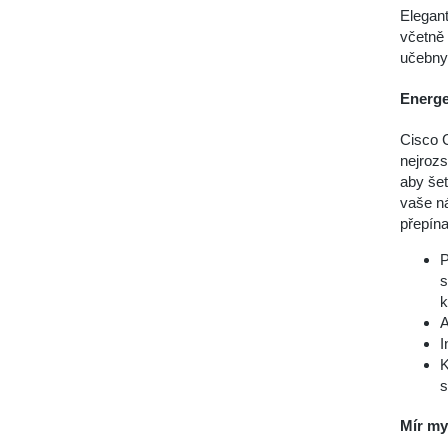
Elegant
včetně 
učebny,
Energe
Cisco 
nejrozs
aby šet
vaše ná
přepín
P
s
k
A
I
K
s
Mír my