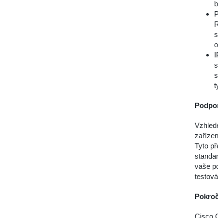
b
P
R
s
o
I
s
s
t
Podpor
Vzhled
zaříze
Tyto př
standar
vaše p
testová
Pokroč
Cisco 