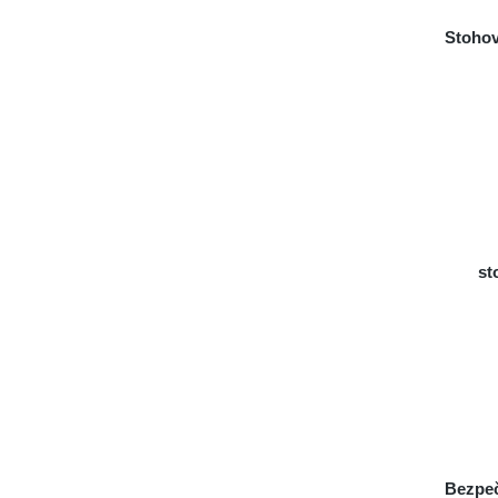
Stohov
st
Bezpeč