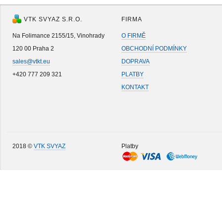
VTK SVYAZ S.R.O.
FIRMA
Na Folimance 2155/15, Vinohrady
O FIRMĚ
120 00 Praha 2
OBCHODNÍ PODMÍNKY
sales@vtkt.eu
DOPRAVA
+420 777 209 321
PLATBY
KONTAKT
2018 ©
VTK SVYAZ
Platby