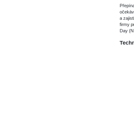
Přepín
očekává
a zajis
firmy 
Day (NB
Techn