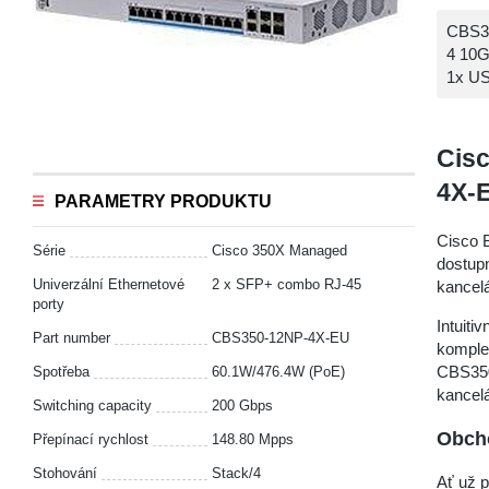
CBS35
4 10G
1x US
Cis
4X-
PARAMETRY PRODUKTU
Cisco 
Série
Cisco 350X Managed
dostup
Univerzální Ethernetové
2 x SFP+ combo RJ-45
kancelá
porty
Intuiti
Part number
CBS350-12NP-4X-EU
komple
CBS350
Spotřeba
60.1W/476.4W (PoE)
kancelá
Switching capacity
200 Gbps
Obcho
Přepínací rychlost
148.80 Mpps
Stohování
Stack/4
Ať už 