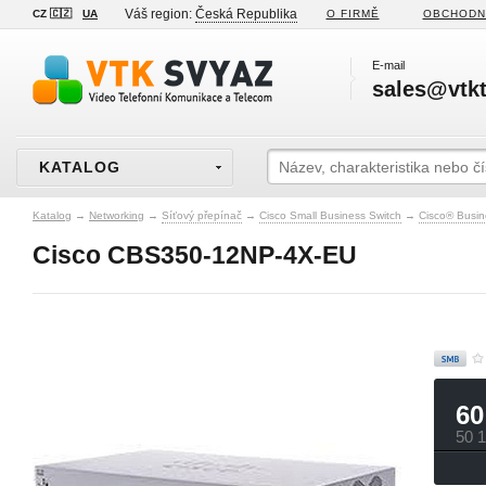
Váš region:
Česká Republika
CZ 🇨🇿
UA
O FIRMĚ
OBCHODN
E-mail
sales@vtkt
KATALOG
Katalog
→
Networking
→
Síťový přepínač
→
Cisco Small Business Switch
→
Cisco® Busin
Cisco CBS350-12NP-4X-EU
60
50 