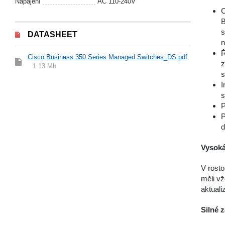
Napájení
AC 110-240V
C
B
s
DATASHEET
n
Ř
Cisco Business 350 Series Managed Switches_DS.pdf
z
1.13 Mb
s
I
s
P
P
d
Vysoká
V rosto
měli v
aktuali
Silné 