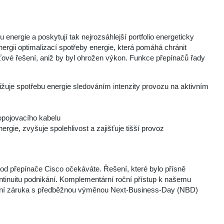
ergie a poskytují tak nejrozsáhlejší portfolio energeticky
nergii optimalizací spotřeby energie, která pomáhá chránit
síťové řešení, aniž by byl ohrožen výkon. Funkce přepínačů řady
ižuje spotřebu energie sledováním intenzity provozu na aktivním
ropojovacího kabelu
ergie, zvyšuje spolehlivost a zajišťuje tišší provoz
od přepínače Cisco očekáváte. Řešení, které bylo přísně
kontinuitu podnikání. Komplementární roční přístup k našemu
otní záruka s předběžnou výměnou Next-Business-Day (NBD)