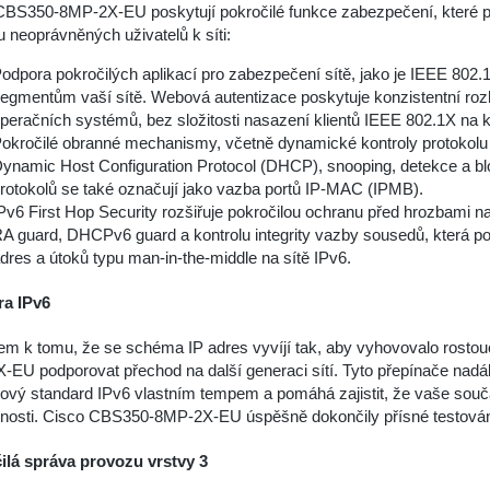
CBS350-8MP-2X-EU poskytují pokročilé funkce zabezpečení, které po
u neoprávněných uživatelů k síti:
odpora pokročilých aplikací pro zabezpečení sítě, jako je IEEE 802
egmentům vaší sítě. Webová autentizace poskytuje konzistentní rozhr
peračních systémů, bez složitosti nasazení klientů IEEE 802.1X na
okročilé obranné mechanismy, včetně dynamické kontroly protokolu
ynamic Host Configuration Protocol (DHCP), snooping, detekce a b
rotokolů se také označují jako vazba portů IP-MAC (IPMB).
Pv6 First Hop Security rozšiřuje pokročilou ochranu před hrozbami 
A guard, DHCPv6 guard a kontrolu integrity vazby sousedů, která p
dres a útoků typu man-in-the-middle na sítě IPv6.
a IPv6
em k tomu, že se schéma IP adres vyvíjí tak, aby vyhovovalo rosto
EU podporovat přechod na další generaci sítí. Tyto přepínače nadá
ový standard IPv6 vlastním tempem a pomáhá zajistit, že vaše souč
nosti. Cisco CBS350-8MP-2X-EU úspěšně dokončily přísné testování 
ilá správa provozu vrstvy 3