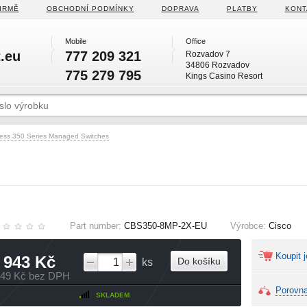
IRMĚ
OBCHODNÍ PODMÍNKY
DOPRAVA
PLATBY
KONT
Mobile
Office
.eu
777 209 321
Rozvadov 7
34806 Rozvadov
775 279 795
Kings Casino Resort
ess 350 Series Managed Switches
Part number:
CBS350-8MP-2X-EU
Výrobce:
Cisco
Koupit j
 943 Kč
Do košíku
ks
449 Kč bez DPH
Porovna
SKLADEM