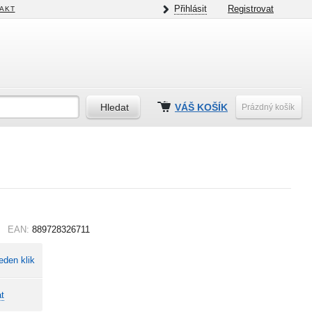
Přihlásit
Registrovat
AKT
VÁŠ KOŠÍK
Prázdný košík
EAN:
889728326711
eden klik
t