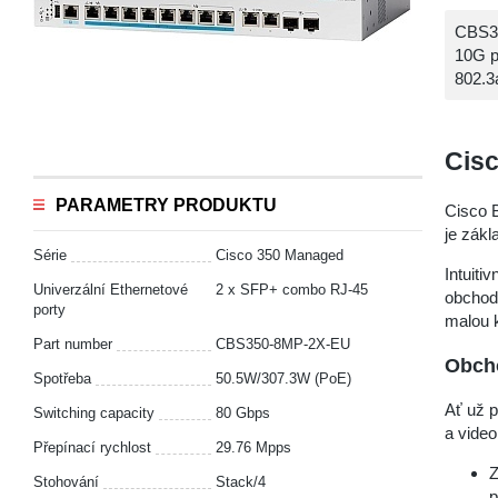
CBS35
10G p
802.3
Cis
PARAMETRY PRODUKTU
Cisco 
je zák
Série
Cisco 350 Managed
Intuiti
Univerzální Ethernetové
2 x SFP+ combo RJ-45
obchod
porty
malou k
Part number
CBS350-8MP-2X-EU
Obcho
Spotřeba
50.5W/307.3W (PoE)
Ať už p
Switching capacity
80 Gbps
a video
Přepínací rychlost
29.76 Mpps
Z
Stohování
Stack/4
p