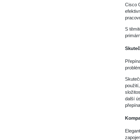
Cisco 
efektiv
pracov
S těmit
primárn
Skuteč
Přepín
problém
Skutečn
použití
složito
další ú
přepín
Kompak
Elegant
zapojen