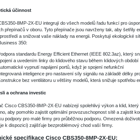
tická účinnost
BS350-8MP-2X-EU integrují do všech modelů řadu funkcí pro úsporu en
h přepínačů v oboru. Tyto přepínače jsou navrženy tak, aby šetřily e
 prostředí a snižovat vaše náklady na energii. Poskytují ekologické 
Business 350:
odpora standardu Energy Efficient Ethernet (IEEE 802.3az), který sn
pojení a uvedením linky do klidového stavu během klidových období
utomatické vypnutí napájení portů, když je spojení nefunkční
ntegrovaná inteligence pro nastavení síly signálu na základě délky p
onstrukce bez ventilátoru u většiny modelů, která snižuje spotřebu en
sli a ochrana investic
č Cisco CBS350-8MP-2X-EU nabízejí spolehlivý výkon a klid, který 
no, aby pomohlo zajistit optimální provozuschopnost sítě a zajistit 
sku podpory pro malé firmy pro průběžnou podporu. Omezená doživ
je k dispozici) zajišťuje bezproblémový chod vaší firmy.
ické specifikace Cisco CBS350-8MP-2X-EU: