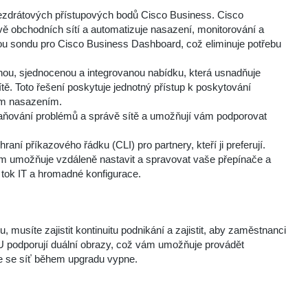
bezdrátových přístupových bodů Cisco Business. Cisco
ě obchodních sítí a automatizuje nasazení, monitorování a
u sondu pro Cisco Business Dashboard, což eliminuje potřebu
ou, sjednocenou a integrovanou nabídku, která usnadňuje
tě. Toto řešení poskytuje jednotný přístup k poskytování
ým nasazením.
straňování problémů a správě sítě a umožňují vám podporovat
aní příkazového řádku (CLI) pro partnery, kteří ji preferují.
 umožňuje vzdáleně nastavit a spravovat vaše přepínače a
í tok IT a hromadné konfigurace.
, musíte zajistit kontinuitu podnikání a zajistit, aby zaměstnanci
 podporují duální obrazy, což vám umožňuje provádět
 že se síť během upgradu vypne.