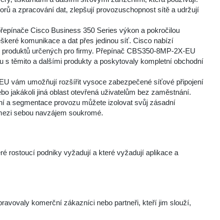
orů a zpracování dat, zlepšují provozuschopnost sítě a udržují
řepínače Cisco Business 350 Series výkon a pokročilou
eškeré komunikace a dat přes jedinou síť. Cisco nabízí
ních produktů určených pro firmy. Přepínač CBS350-8MP-2X-EU
litu s těmito a dalšími produkty a poskytovaly kompletní obchodní
U vám umožňují rozšířit vysoce zabezpečené síťové připojení
ebo jakákoli jiná oblast otevřená uživatelům bez zaměstnání.
í a segmentace provozu můžete izolovat svůj zásadní
ů mezi sebou navzájem soukromé.
 rostoucí podniky vyžadují a které vyžadují aplikace a
vovaly komerční zákazníci nebo partneři, kteří jim slouží,