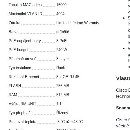
Tabulka MAC adres
16000
V
v
Maximální VLAN ID
4094
S
Záruka
Limited Lifetime Warranty
i
k
Barva
stříbřitě
b
PoE napájecí porty
8 PoE
ř
V
PoE budget
240 W
p
Přepínač úrovně
3 Layer
P
o
Typ instalace
Rack
Rozhraní Ethernet
8 x GE RJ-45
Vlast
FLASH
256 MB
Cisco B
RAM
512 MB
technol
Výška RM UNIT
1U
Snadná
Typ přepínače
Řízený
Cisco C
Pracovní teplota
-5 °С až +45 °С
včetně 