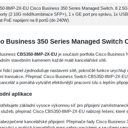
0-8MP-2X-EU Cisco Business 350 Series Managed Switch. 8 2.5G 
orty (2 10G měď/kombinace SFP+), 1 x GE port pro správu, 1x USB
at PoE napájení na 8 portů (do 240W).
co Business 350 Series Managed Switch
Business
CBS350-8MP-2X-EU
je součástí portfolia Cisco Busines
ladním stavebním kamenem každé malé kancelářské sítě.
vní řídicí panel zjednodušuje nastavení sítě, pokročilé funkce urychluj
ní transakce. Přepínač Cisco Business Switch CBS350-8MP-2X-EU po
ancelář a pomáhá vytvářet efektivnější pracovní sílu s lepším připoj
dní aplikace
otřebujete základní vysoce výkonnou síť pro připojení zaměstnanec
 služeb, přepínač Cisco CBS350-8MP-2X-EU nabízejí řešení, které s
abezpečené kancelářské připojení: Přepínače řady Cisco Business
racující v malých kancelářích mezi sebou navzájem a se všemi server