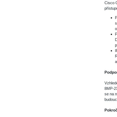
Cisco 
přístup
P
s
o
P
D
p
I
R
a
Podpor
Vzhled
8MP-2X-
se na n
budouc
Pokroč