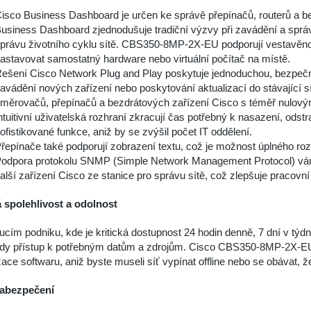
isco Business Dashboard je určen ke správě přepínačů, routerů a 
usiness Dashboard zjednodušuje tradiční výzvy při zavádění a správ
právu životního cyklu sítě. CBS350-8MP-2X-EU podporují vestavěno
astavovat samostatný hardware nebo virtuální počítač na místě.
ešení Cisco Network Plug and Play poskytuje jednoduchou, bezpečn
avádění nových zařízení nebo poskytování aktualizací do stávající sí
měrovačů, přepínačů a bezdrátových zařízení Cisco s téměř nulov
ntuitivní uživatelská rozhraní zkracují čas potřebný k nasazení, od
ofistikované funkce, aniž by se zvýšil počet IT oddělení.
řepínače také podporují zobrazení textu, což je možnost úplného rozhr
odpora protokolu SNMP (Simple Network Management Protocol) vám
alší zařízení Cisco ze stanice pro správu sítě, což zlepšuje pracovn
 spolehlivost a odolnost
ucím podniku, kde je kritická dostupnost 24 hodin denně, 7 dní v týdnu
ždy přístup k potřebným datům a zdrojům. Cisco CBS350-8MP-2X-EU
zace softwaru, aniž byste museli síť vypínat offline nebo se obávat,
zabezpečení