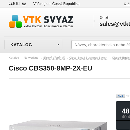
Váš region:
Česká Republika
CZ 🇨🇿
UA
O F
E-mail
sales@vtkt
KATALOG
Katalog
→
Networking
→
Síťový přepínač
→
Cisco Small Business Switch
→
Cisco® Busin
Cisco CBS350-8MP-2X-EU
48
40 