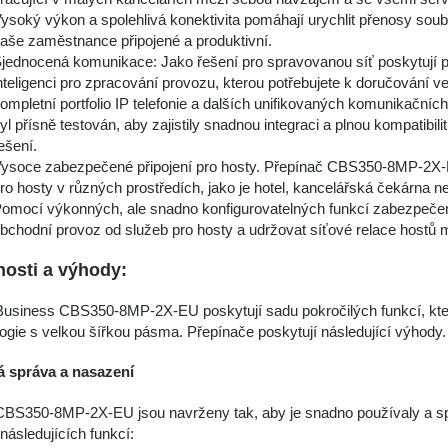
ysoký výkon a spolehlivá konektivita pomáhají urychlit přenosy soub
aše zaměstnance připojené a produktivní.
jednocená komunikace: Jako řešení pro spravovanou síť poskytují p
nteligenci pro zpracování provozu, kterou potřebujete k doručování v
ompletní portfolio IP telefonie a dalších unifikovaných komunikač
yl přísně testován, aby zajistily snadnou integraci a plnou kompatibi
ešení.
ysoce zabezpečené připojení pro hosty. Přepínač CBS350-8MP-2X-E
ro hosty v různých prostředích, jako je hotel, kancelářská čekárna n
omocí výkonných, ale snadno konfigurovatelných funkcí zabezpečen
bchodní provoz od služeb pro hosty a udržovat síťové relace host
nosti a výhody:
usiness CBS350-8MP-2X-EU poskytují sadu pokročilých funkcí, které
ogie s velkou šířkou pásma. Přepínače poskytují následující výhody.
 správa a nasazení
BS350-8MP-2X-EU jsou navrženy tak, aby je snadno používaly a spra
následujících funkcí: