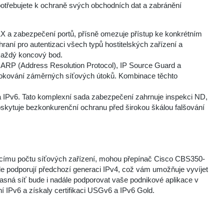
třebujete k ochraně svých obchodních dat a zabránění
.1X a zabezpečení portů, přísně omezuje přístup ke konkrétním
aní pro autentizaci všech typů hostitelských zařízení a
 každý koncový bod.
 ARP (Address Resolution Protocol), IP Source Guard a
lokování záměrných síťových útoků. Kombinace těchto
na IPv6. Tato komplexní sada zabezpečení zahrnuje inspekci ND,
oskytuje bezkonkurenční ochranu před širokou škálou falšování
ucímu počtu síťových zařízení, mohou přepínač Cisco CBS350-
le podporují předchozí generaci IPv4, což vám umožňuje vyvíjet
asná síť bude i nadále podporovat vaše podnikové aplikace v
IPv6 a získaly certifikaci USGv6 a IPv6 Gold.