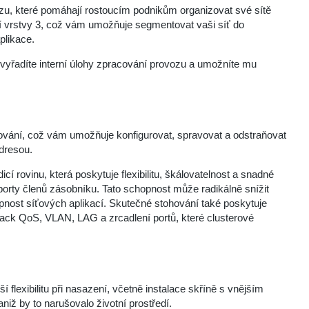
u, které pomáhají rostoucím podnikům organizovat své sítě
ní vrstvy 3, což vám umožňuje segmentovat vaši síť do
plikace.
 vyřadíte interní úlohy zpracování provozu a umožníte mu
ání, což vám umožňuje konfigurovat, spravovat a odstraňovat
adresou.
í rovinu, která poskytuje flexibilitu, škálovatelnost a snadné
 porty členů zásobníku. Tato schopnost může radikálně snížit
upnost síťových aplikací. Skutečné stohování také poskytuje
stack QoS, VLAN, LAG a zrcadlení portů, které clusterové
exibilitu při nasazení, včetně instalace skříně s vnějším
iž by to narušovalo životní prostředí.