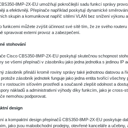
CBS350-8MP-2X-EU umožňují pokročilejší sadu funkcí správy provoz
něji a efektivněji. Přepínače například poskytují dynamické směrová
ních skupin a komunikovat napříč sítěmi VLAN bez snížení výkonu a
o funkcemi můžete zvýšit účinnost své sítě tím, že ze svého routeru
ě spravovat externí provoz a zabezpečení.
né stohování
ače Cisco CBS350-8MP-2X-EU poskytují skutečnou schopnost stohov
y se všemi přepínači v zásobníku jako jedna jednotka s jedinou IP 
ý zásobník přináší kromě roviny správy také jednotnou datovou a řídic
, protože zásobník jednotek funguje jako jedna entita tvořící všechny
st v rostoucím síťovém prostředí a současně zlepšit odolnost a dost
spory nákladů a administrativní výhody díky funkcím, jako je cross-
ače nemohou podporovat.
tní design
ní a kompaktní design přepínačů CBS350-8MP-2X-EU poskytuje další fl
ím, jako jsou maloobchodní prodejny, otevřené kanceláře a učebny, an