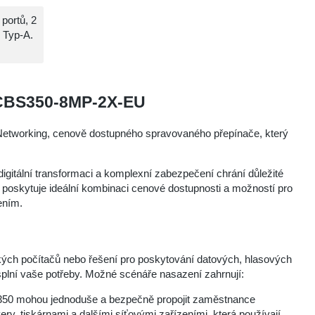
portů, 2
 Typ-A.
 CBS350-8MP-2X-EU
s Networking, cenově dostupného spravovaného přepínače, který
í digitální transformaci a komplexní zabezpečení chrání důležité
skytuje ideální kombinaci cenové dostupnosti a možností pro
ením.
kých počítačů nebo řešení pro poskytování datových, hlasových
plní vaše potřeby. Možné scénáře nasazení zahrnují:
 350 mohou jednoduše a bezpečně propojit zaměstnance
y, tiskárnami a dalšími síťovými zařízeními, která používají.