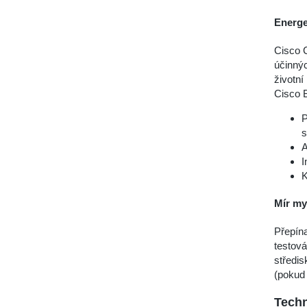
Energe
Cisco C
účinnýc
životní
Cisco 
P
s
A
I
K
Mír my
Přepína
testová
středi
(pokud 
Techn