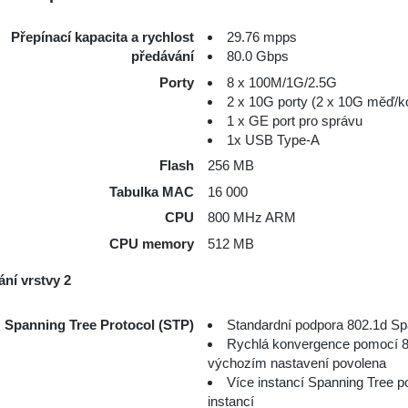
Přepínací kapacita a rychlost
29.76 mpps
předávání
80.0 Gbps
Porty
8 x 100M/1G/2.5G
2 x 10G porty (2 x 10G měď/
1 x GE port pro správu
1x USB Type-A
Flash
256 MB
Tabulka MAC
16 000
CPU
800 MHz ARM
CPU memory
512 MB
ání vrstvy 2
Spanning Tree Protocol (STP)
Standardní podpora 802.1d Sp
Rychlá konvergence pomocí 8
výchozím nastavení povolena
Více instancí Spanning Tree 
instancí