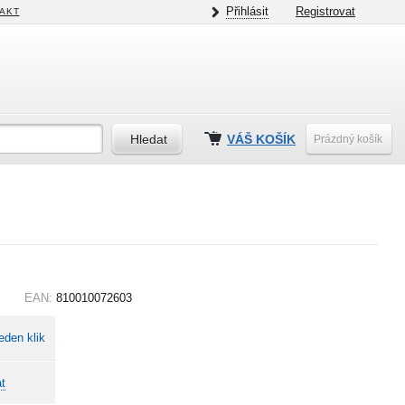
Přihlásit
Registrovat
AKT
VÁŠ KOŠÍK
Prázdný košík
EAN:
810010072603
eden klik
t