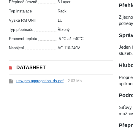
Přepínač úrovně
3 Layer
Přehl
Typ instalace
Rack
Z jedno
Výška RM UNIT
1U
potřeby
Typ přepínače
Řízený
Správ
Pracovní teplota
-5 °С až +40°С
Jeden ř
Napájení
AC 110-240V
služeb.
Hlubo
DATASHEET
Proprie
usw-pro-aggregation_ds.pdf
2.03 Mb
aplikac
Podr
Síťový 
možnost
Přepn