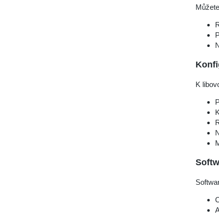
Můžete 
R
P
N
Konfi
K libov
P
K
R
N
M
Softw
Softwar
C
A