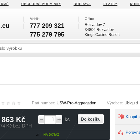
IRMĚ
OBCHODNÍ PODMÍNKY
DOPRAVA
PLATBY
KONT
Mobile
Office
.eu
777 209 321
Rozvadov 7
34806 Rozvadov
775 279 795
Kings Casino Resort
Part number:
USW-Pro-Aggregation
Výrobce:
Ubiquiti
Koupit j
 863 Kč
Do košíku
ks
374 Kč bez DPH
Porovna
NA DOTAZ