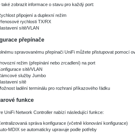
také zobrazit informace o stavu pro každý port:
ychlost připojení a duplexní režim
řenosové rychlosti TX/RX
astavení sítě/VLAN
gurace přepínače
olnému spravovanému přepínači UniFi můžete přistupovat pomocí ovl
rovozní režim (přepínání nebo zrcadlení) na port
onfigurace sítě/VLAN
ámcové služby Jumbo
astavení sítě
ožnost ladění terminálu pro rozhraní příkazového řádku
arové funkce
e UniFi Network Controller nabízí následující funkce:
entralizovaná správa konfigurace (včetně klonování konfigurace)
uto-MDIX se automaticky upravuje podle potřeby