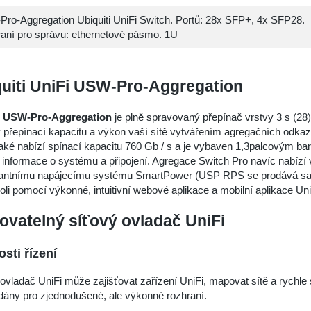
ro-Aggregation Ubiquiti UniFi Switch. Portů: 28x SFP+, 4x SFP28.
aní pro správu: ethernetové pásmo. 1U
uiti UniFi USW-Pro-Aggregation
i
USW-Pro-Aggregation
je plně spravovaný přepínač vrstvy 3 s (2
y přepínací kapacitu a výkon vaší sítě vytvářením agregačních odk
také nabízí spínací kapacitu 760 Gb / s a je vybaven 1,3palcovým b
 informace o systému a připojení. Agregace Switch Pro navíc nabízí 
antnímu napájecímu systému SmartPower (USP RPS se prodává samos
li pomocí výkonné, intuitivní webové aplikace a mobilní aplikace Un
ovatelný síťový ovladač UniFi
sti řízení
ovladač UniFi může zajišťovat zařízení UniFi, mapovat sítě a rychle 
dány pro zjednodušené, ale výkonné rozhraní.