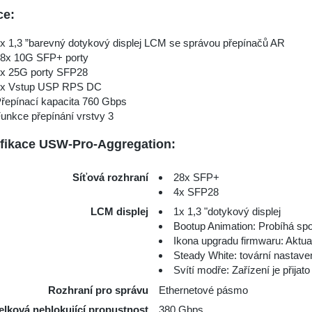
ce:
x 1,3 ”barevný dotykový displej LCM se správou přepínačů AR
8x 10G SFP+ porty
x 25G porty SFP28
1x Vstup USP RPS DC
řepínací kapacita 760 Gbps
unkce přepínání vrstvy 3
fikace USW-Pro-Aggregation:
Síťová rozhraní
28x SFP+
4x SFP28
LCM displej
1x 1,3 "dotykový displej
Bootup Animation: Probíhá sp
Ikona upgradu firmwaru: Aktua
Steady White: tovární nastavení
Svítí modře: Zařízení je přijato
Rozhraní pro správu
Ethernetové pásmo
elková neblokující propustnost
380 Gbps