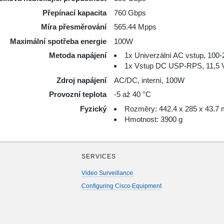
Přepínací kapacita
760 Gbps
Míra přesměrování
565.44 Mpps
Maximální spotřeba energie
100W
Metoda napájení
1x Univerzální AC vstup, 100
1x Vstup DC USP-RPS, 11,5 V
Zdroj napájení
AC/DC, interní, 100W
Provozní teplota
-5 až 40 °C
Fyzický
Rozměry: 442.4 x 285 x 43.7
Hmotnost: 3900 g
SERVICES
Video Surveillance
Configuring Cisco Equipment