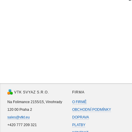
VTK SVYAZ S.R.O.
FIRMA
Na Folimance 2155/15, Vinohrady
O FIRMĚ
120 00 Praha 2
OBCHODNÍ PODMÍNKY
sales@vtkt.eu
DOPRAVA
+420 777 209 321
PLATBY