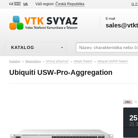
Váš region:
Česká Republika
CZ 🇨🇿
UA
O F
E-mail
sales@vtkt
KATALOG
Katalog
→
Networking
→
Síťový přepínač
→
Ubiqiti Switch
→
Ubiquiti UniFi® Switch
Ubiquiti USW-Pro-Aggregation
25
21 