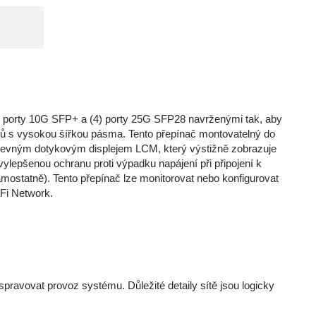
8) porty 10G SFP+ a (4) porty 25G SFP28 navrženými tak, aby
azů s vysokou šířkou pásma. Tento přepínač montovatelný do
arevným dotykovým displejem LCM, který výstižně zobrazuje
vylepšenou ochranu proti výpadku napájení při připojení k
tatně). Tento přepínač lze monitorovat nebo konfigurovat
iFi Network.
spravovat provoz systému. Důležité detaily sítě jsou logicky