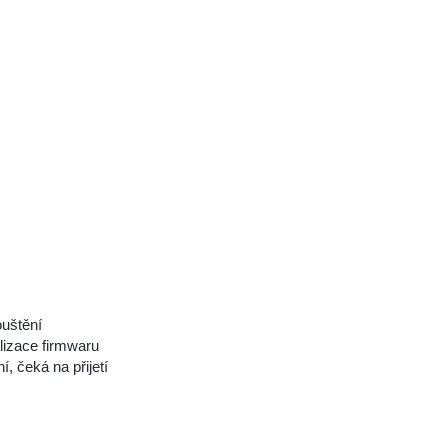
ouštění
lizace firmwaru
, čeká na přijetí