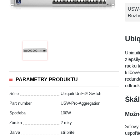
USW-P
Rozhr
Ubiq
Ubiquit
zlepšil
racku 
klíčové
redund
PARAMETRY PRODUKTU
odkudko
Série
Ubiquiti UniFi® Switch
Škál
Part number
USW-Pro-Aggregation
Spotřeba
100W
Možno
Záruka
2 roky
Síťový 
Barva
stříbřitě
uspořá