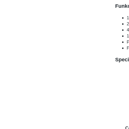
Funk
1
2
4
P
F
Speci
C