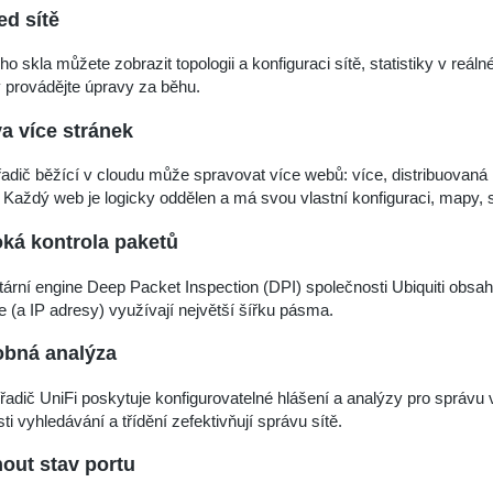
ed sítě
ho skla můžete zobrazit topologii a konfiguraci sítě, statistiky v reáln
 provádějte úpravy za běhu.
a více stránek
adič běžící v cloudu může spravovat více webů: více, distribuovaná
 Každý web je logicky oddělen a má svou vlastní konfiguraci, mapy, st
ká kontrola paketů
tární engine Deep Packet Inspection (DPI) společnosti Ubiquiti obsahu
e (a IP adresy) využívají největší šířku pásma.
obná analýza
řadič UniFi poskytuje konfigurovatelné hlášení a analýzy pro správu 
i vyhledávání a třídění zefektivňují správu sítě.
out stav portu