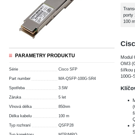
Tran
porty
100 
Cis
PARAMETRY PRODUKTU
Modul 
OM3 (O
Série
Cisco SFP
šířkou
100G-S
Part number
MA-QSFP-100G-SR4
Klíčo
Spotřeba
3.5W
Záruka
5 let
M
(
Vlnová délka
850nm
š
Délka kabelu
100 m
Q
Typ rozhraní
QSFP28
F
Typ konektoru
MTP/MPO