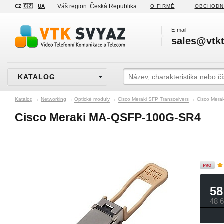
Váš region:
Česká Republika
CZ 🇨🇿
UA
O FIRMĚ
OBCHODN
E-mail
sales@vtkt
KATALOG
Katalog
→
Networking
→
Optické moduly
→
Cisco Meraki SFP Transceivers
→
Cisco Mera
Cisco Meraki MA-QSFP-100G-SR4
58
48 