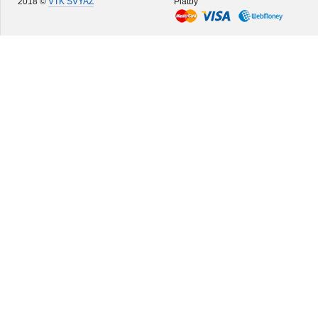
2018 ©
VTK SVYAZ
Platby