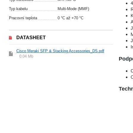
4
Typ kabelu
Multi-Mode (MMF)
R
K
Pracovní teplota
0 °С až +70 °C
A
J
M
DATASHEET
J
I
Cisco Meraki SFP & Stacking Accessories_DS.pdf
0.04 Mb
Podp
C
C
Techn