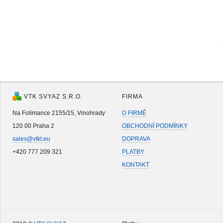
VTK SVYAZ S.R.O.
FIRMA
Na Folimance 2155/15, Vinohrady
O FIRMĚ
120 00 Praha 2
OBCHODNÍ PODMÍNKY
sales@vtkt.eu
DOPRAVA
+420 777 209 321
PLATBY
KONTAKT