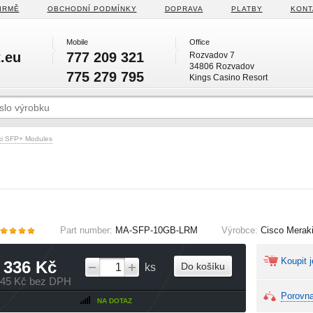
IRMĚ
OBCHODNÍ PODMÍNKY
DOPRAVA
PLATBY
KONT
Mobile
Office
.eu
777 209 321
Rozvadov 7
34806 Rozvadov
775 279 795
Kings Casino Resort
ki SFP+ Modules
Part number:
MA-SFP-10GB-LRM
Výrobce:
Cisco Merak
Koupit j
 336 Kč
Do košíku
ks
245 Kč bez DPH
Porovna
NA DOTAZ