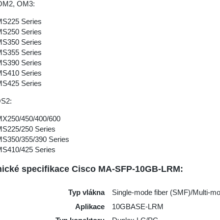
OM2, OM3:
S225 Series
S250 Series
S350 Series
S355 Series
S390 Series
S410 Series
S425 Series
S2:
X250/450/400/600
S225/250 Series
S350/355/390 Series
S410/425 Series
ické specifikace Cisco MA-SFP-10GB-LRM:
Typ vlákna
Single-mode fiber (SMF)/Multi-m
Аplikace
10GBASE-LRM