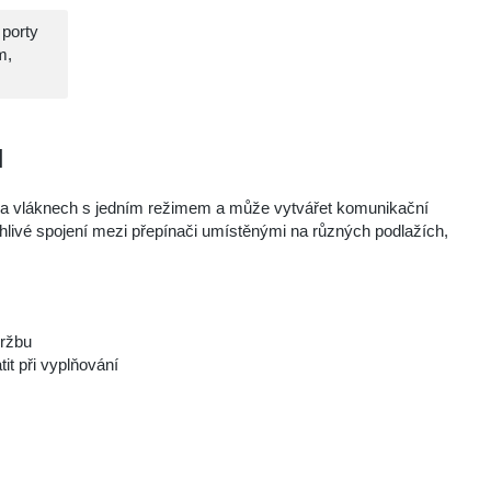
porty
m,
l
e na vláknech s jedním režimem a může vytvářet komunikační
ehlivé spojení mezi přepínači umístěnými na různých podlažích,
držbu
tit při vyplňování