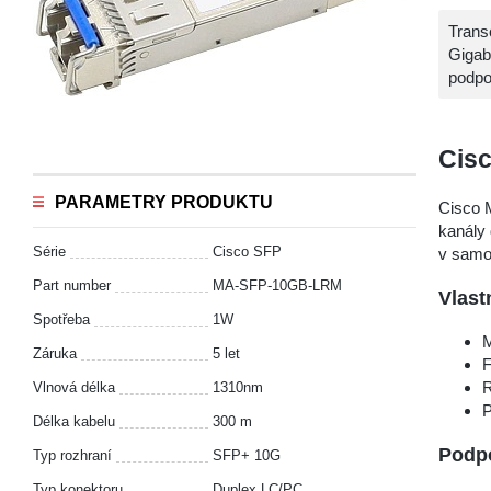
Trans
Gigab
podpo
Cis
PARAMETRY PRODUKTU
Cisco 
kanály 
Série
Cisco SFP
v samos
Part number
MA-SFP-10GB-LRM
Vlast
Spotřeba
1W
M
Záruka
5 let
F
R
Vlnová délka
1310nm
P
Délka kabelu
300 m
Podp
Typ rozhraní
SFP+ 10G
Typ konektoru
Duplex LC/PC