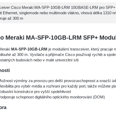
ceiver Cisco Meraki MA-SFP-10GB-LRM 10GBASE-LRM pro SFP+ 
it Ethernet, singlemode nebo multimode vlákno, vlnová délka 1310 n
ruje až 300 m
co Meraki MA-SFP-10GB-LRM SFP+ Modu
Meraki
MA-SFP-10GB-LRM
je modulární transceiver, který pracuj
dlouhé až 300 m. Vysílače a přijímače Cisco používají rychlé a spol
tatných budovách nebo v malé univerzitní síti
nosti
ožnost výměny za provozu pro delší provozuschopnost a snazší ú
lexibilita pro výběr média a rozhraní pro každý port, takže můžete pla
obustní konstrukce pro vyšší spolehlivost
odporuje schopnost digitálního optického monitorování (DOM)
ora