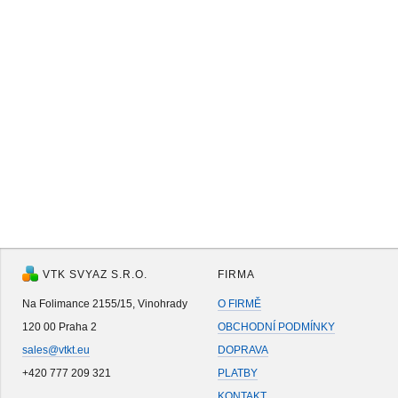
VTK SVYAZ S.R.O.
FIRMA
Na Folimance 2155/15, Vinohrady
O FIRMĚ
120 00 Praha 2
OBCHODNÍ PODMÍNKY
sales@vtkt.eu
DOPRAVA
+420 777 209 321
PLATBY
KONTAKT