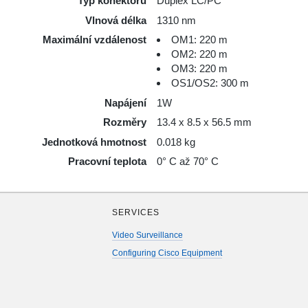
Typ konektoru
Duplex LC/PC
Vlnová délka
1310 nm
Maximální vzdálenost
OM1: 220 m
OM2: 220 m
OM3: 220 m
OS1/OS2: 300 m
Napájení
1W
Rozměry
13.4 x 8.5 x 56.5 mm
Jednotková hmotnost
0.018 kg
Pracovní teplota
0° C až 70° C
SERVICES
Video Surveillance
Configuring Cisco Equipment