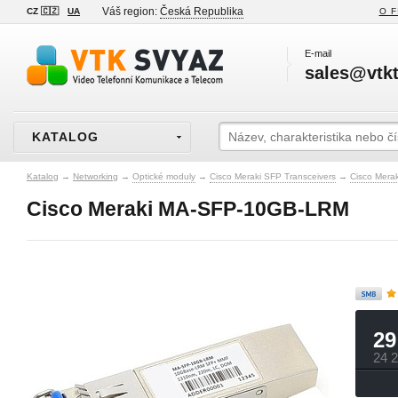
Váš region:
Česká Republika
CZ 🇨🇿
UA
O F
E-mail
sales@vtkt
KATALOG
Katalog
→
Networking
→
Optické moduly
→
Cisco Meraki SFP Transceivers
→
Cisco Mera
Cisco Meraki MA-SFP-10GB-LRM
29
24 