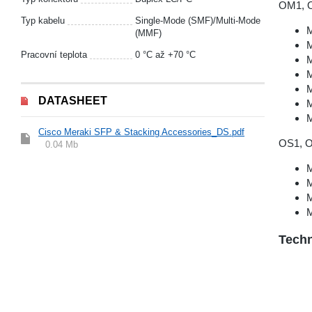
OM1, 
Typ kabelu
Single-Mode (SMF)/Multi-Mode
M
(MMF)
M
Pracovní teplota
0 °С až +70 °C
M
M
M
DATASHEET
M
M
Cisco Meraki SFP & Stacking Accessories_DS.pdf
OS1, O
0.04 Mb
M
M
M
M
Techn