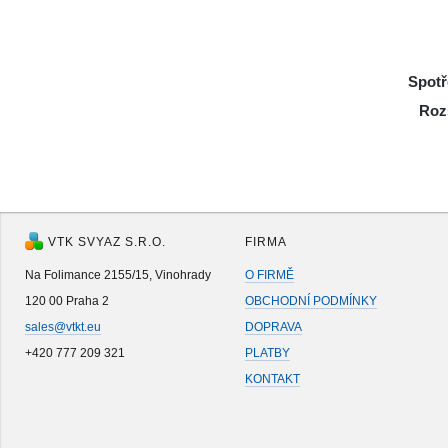
Spotř
Roz
VTK SVYAZ S.R.O.
FIRMA
Na Folimance 2155/15, Vinohrady
O FIRMĚ
120 00 Praha 2
OBCHODNÍ PODMÍNKY
sales@vtkt.eu
DOPRAVA
+420 777 209 321
PLATBY
KONTAKT