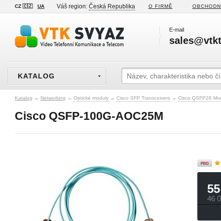
Váš region:
Česká Republika
CZ 🇨🇿
UA
O FIRMĚ
OBCHODN
E-mail
sales@vtkt
KATALOG
Katalog
→
Networking
→
Optické moduly
→
Cisco SFP Transceivers
→
Cisco QSFP28 Mo
Cisco QSFP-100G-AOC25M
55
46 