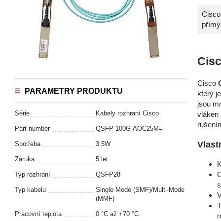
Cisco
přímý
Cis
Cisco
PARAMETRY PRODUKTU
který j
jsou mn
Série
Kabely rozhraní Cisco
vláken 
rušením
Part number
QSFP-100G-AOC25M=
Vlas
Spotřeba
3.5W
Záruka
5 let
K
C
Typ rozhraní
QSFP28
s
Typ kabelu
Single-Mode (SMF)/Multi-Mode
V
(MMF)
T
Pracovní teplota
0 °С až +70 °C
r