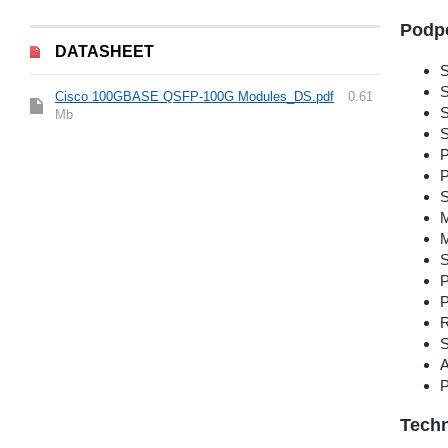
Podpo
DATASHEET
S
S
Cisco 100GBASE QSFP-100G Modules_DS.pdf
0.61
S
Mb
S
P
P
S
P
P
R
A
P
Tech