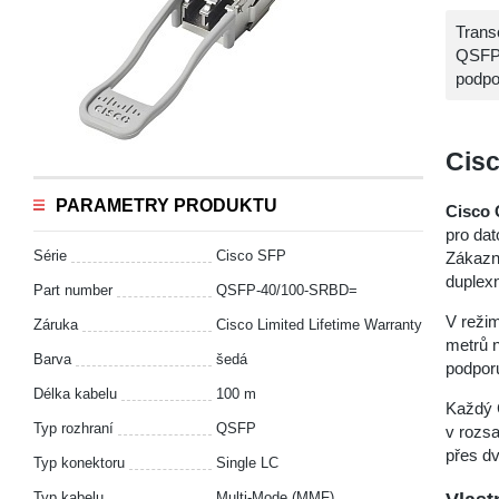
Trans
QSFP 
podpo
Cis
PARAMETRY PRODUKTU
Cisco
pro da
Série
Cisco SFP
Zákazní
duplexn
Part number
QSFP-40/100-SRBD=
V reži
Záruka
Cisco Limited Lifetime Warranty
metrů 
Barva
šedá
podpor
Délka kabelu
100 m
Každý 
Typ rozhraní
QSFP
v rozs
přes dv
Typ konektoru
Single LC
Typ kabelu
Multi-Mode (MMF)