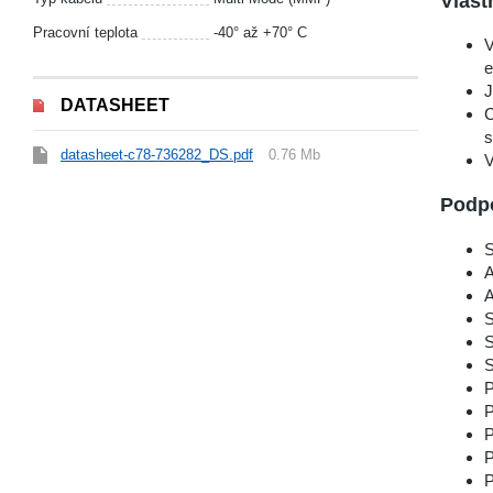
Vlast
Pracovní teplota
-40° až +70° C
V
e
J
DATASHEET
C
s
datasheet-c78-736282_DS.pdf
0.76 Mb
V
Podp
S
S
S
S
P
P
P
P
P