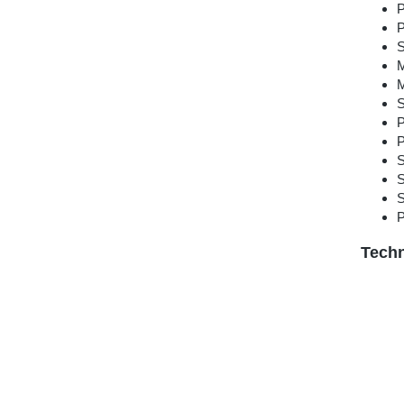
P
P
S
P
P
S
S
P
Techn