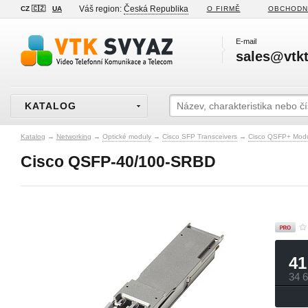
Váš region:
Česká Republika
CZ 🇨🇿
UA
O FIRMĚ
OBCHODN
E-mail
sales@vtkt
KATALOG
Katalog
→
Networking
→
Optické moduly
→
Cisco SFP Transceivers
→
Cisco QSFP+ Mod
Cisco QSFP-40/100-SRBD
41
34 