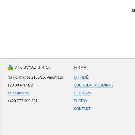
N
VTK SVYAZ S.R.O.
FIRMA
Na Folimance 2155/15, Vinohrady
O FIRMĚ
120 00 Praha 2
OBCHODNÍ PODMÍNKY
sales@vtkt.eu
DOPRAVA
+420 777 209 321
PLATBY
KONTAKT