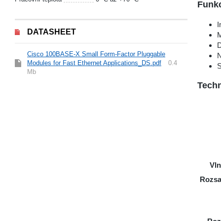
Funk
I
DATASHEET
M
D
Cisco 100BASE-X Small Form-Factor Pluggable
N
Modules for Fast Ethernet Applications_DS.pdf
0.4
S
Mb
Techn
Vln
Rozsa