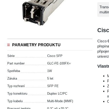
Trans
multi
Cis
Cisco
PARAMETRY PRODUKTU
přepína
připoj
Série
Cisco SFP
univerzi
Part number
GLC-FE-100FX=
Vlast
Spotřeba
1W
M
Záruka
5 let
P
Z
Typ rozhraní
SFP FE
P
Typ konektoru
Duplex LC/PC
m
Typ kabelu
Multi-Mode (MMF)
O
Pracovní teplota
0 °С až +70 °C