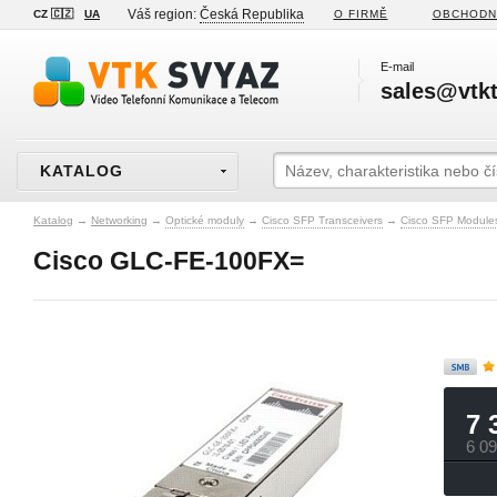
Váš region:
Česká Republika
CZ 🇨🇿
UA
O FIRMĚ
OBCHODN
E-mail
sales@vtkt
KATALOG
Katalog
→
Networking
→
Optické moduly
→
Cisco SFP Transceivers
→
Cisco SFP Module
Cisco GLC-FE-100FX=
7 
6 0