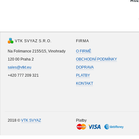
Roz
VTK SVYAZ S.R.O.
FIRMA
Na Folimance 2155/15, Vinohrady
O FIRMĚ
120 00 Praha 2
OBCHODNÍ PODMÍNKY
sales@vtkt.eu
DOPRAVA
+420 777 209 321
PLATBY
KONTAKT
2018 ©
VTK SVYAZ
Platby