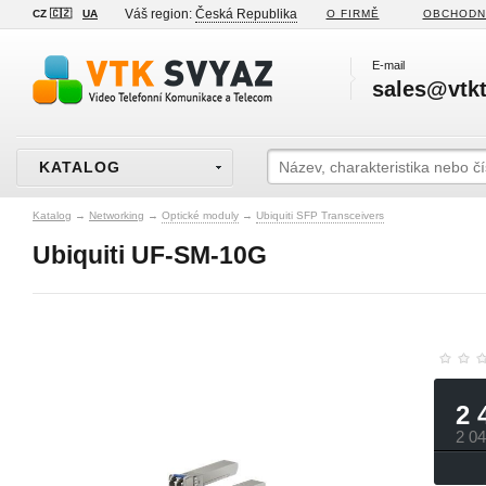
Váš region:
Česká Republika
CZ 🇨🇿
UA
O FIRMĚ
OBCHODN
E-mail
sales@vtkt
KATALOG
Katalog
→
Networking
→
Optické moduly
→
Ubiquiti SFP Transceivers
Ubiquiti UF-SM-10G
2 
2 0