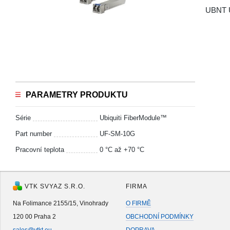
UBNT U
PARAMETRY PRODUKTU
Série
Ubiquiti FiberModule™
Part number
UF-SM-10G
Pracovní teplota
0 °С až +70 °C
VTK SVYAZ S.R.O.
FIRMA
Na Folimance 2155/15, Vinohrady
O FIRMĚ
120 00 Praha 2
OBCHODNÍ PODMÍNKY