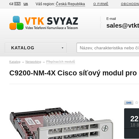
Váš region:
Česká Republika
CZ 🇨🇿
UA
O FIRMĚ
OBCHODN
E-mail
sales@vtkt
KATALOG
Katalog
→
Networking
→
Přepínacích modulů
C9200-NM-4X Cisco síťový modul pro 
22
18 