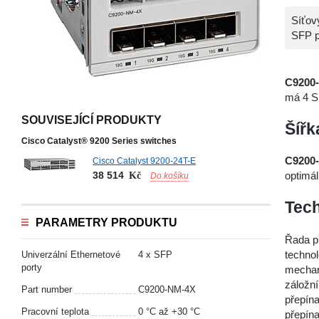
Síťov
SFP p
C9200
má 4 S
SOUVISEJÍCÍ PRODUKTY
Šíř
Cisco Catalyst® 9200 Series switches
C9200
Cisco Catalyst 9200-24T-E
38 514
optimál
Kč
Do košíku
Tech
PARAMETRY PRODUKTU
Řada p
technol
Univerzální Ethernetové
4 x SFP
porty
mechan
záložní
Part number
C9200-NM-4X
přepína
Pracovní teplota
0 °С až +30 °С
přepín