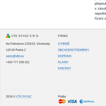
přepnut
v zásob
nepotř
řízení 
VTK SVYAZ S.R.O.
FIRMA
Na Folimance 2155/15, Vinohrady
O FIRMĚ
120 00 Praha 2
OBCHODNÍ PODMÍNKY
sales@vtkt.eu
DOPRAVA
+420 777 209 321
PLATBY
KONTAKT
2018 ©
VTK SVYAZ
Platby