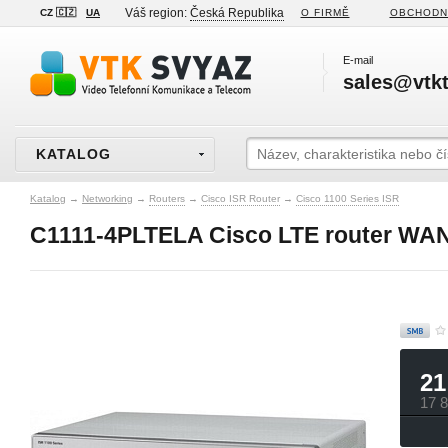
Váš region:
Česká Republika
CZ 🇨🇿
UA
O FIRMĚ
OBCHODN
E-mail
sales@vtkt
KATALOG
Katalog
→
Networking
→
Routers
→
Cisco ISR Router
→
Cisco 1100 Series ISR
C1111-4PLTELA Cisco LTE router WA
21
17 