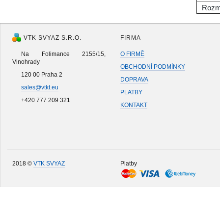
Rozm
VTK SVYAZ S.R.O.
FIRMA
Na Folimance 2155/15,
O FIRMĚ
Vinohrady
OBCHODNÍ PODMÍNKY
120 00 Praha 2
DOPRAVA
sales@vtkt.eu
PLATBY
+420 777 209 321
KONTAKT
2018 ©
VTK SVYAZ
Platby