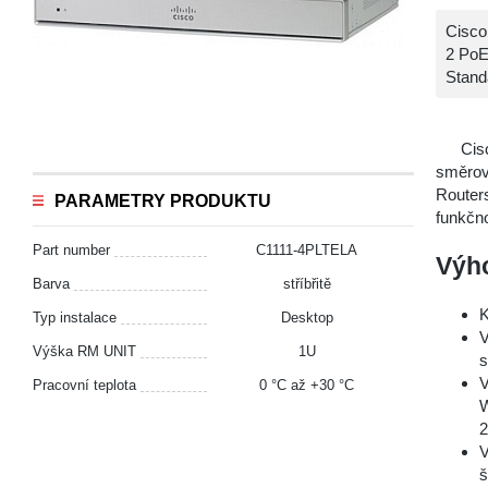
Cisco
2 PoE
Stand
Ci
směrova
Routers
PARAMETRY PRODUKTU
funkčno
Part number
C1111-4PLTELA
Výh
Barva
stříbřitě
K
Typ instalace
Desktop
V
Výška RM UNIT
1U
s
V
Pracovní teplota
0 °С až +30 °С
W
V
š