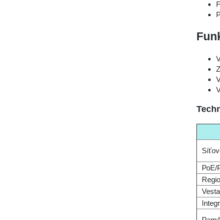
F
P
Fun
V
Z
V
V
Techn
Síťov
РоЕ/
Regio
Vesta
Integ
Pamě