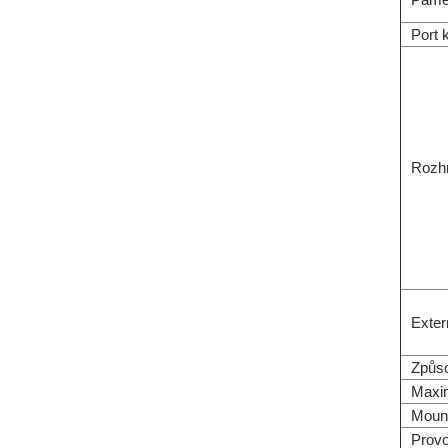
Port 
Rozh
Exter
Způs
Maxim
Moun
Provo