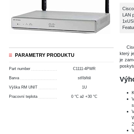
Cisco
LAN p
1xUSB
Featu
Cis
který j
PARAMETRY PRODUKTU
je zam
poskytu
Part number
C1111-4PWR
Výh
Barva
stříbřitě
Výška RM UNIT
1U
K
Pracovní teplota
0 °С až +30 °С
V
s
V
W
V