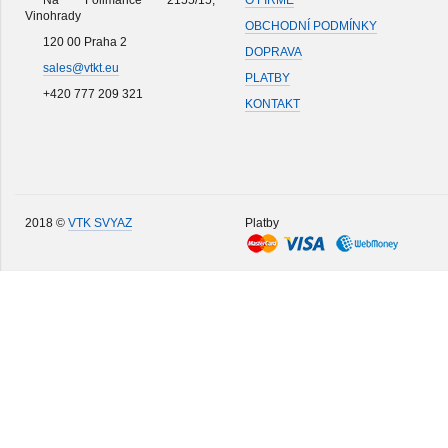
Na Folimance 2155/15,
O FIRMĚ
Vinohrady
OBCHODNÍ PODMÍNKY
120 00 Praha 2
DOPRAVA
sales@vtkt.eu
PLATBY
+420 777 209 321
KONTAKT
2018 ©
VTK SVYAZ
Platby