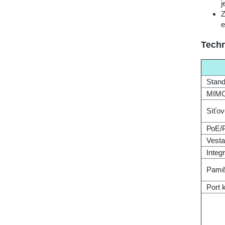
j
Z
e
Techn
Stand
MIM
Síťov
РоЕ/
Vesta
Integ
Pamě
Port 