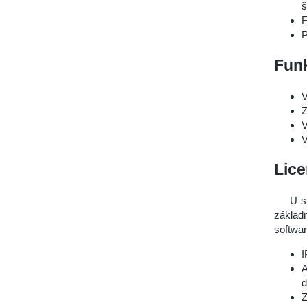
š
F
P
Fun
V
Z
V
V
Lic
U s
základ
softwar
I
A
d
Z