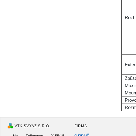
Rozh
Exter
Způs
Maxim
Moun
Provo
Rozm
VTK SVYAZ S.R.O.
FIRMA