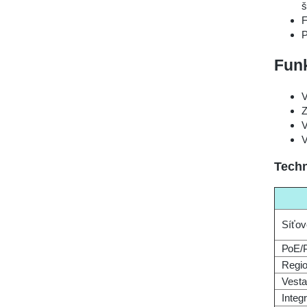
š
F
P
Fun
V
Z
V
V
Techn
Síťov
РоЕ/
Regio
Vesta
Integ