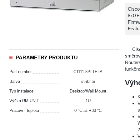
Cisco
8xGE 
Firmw
Featu
Ci
směrova
PARAMETRY PRODUKTU
Routers
funkčno
Part number
C1111-8PLTELA
Výh
Barva
stříbřitě
Typ instalace
Desktop/Wall Mount
K
Výška RM UNIT
1U
V
s
Pracovní teplota
0 °С až +30 °С
V
W
V