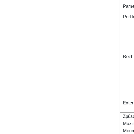
Pamě
Port 
Rozh
Exter
Způs
Maxim
Moun