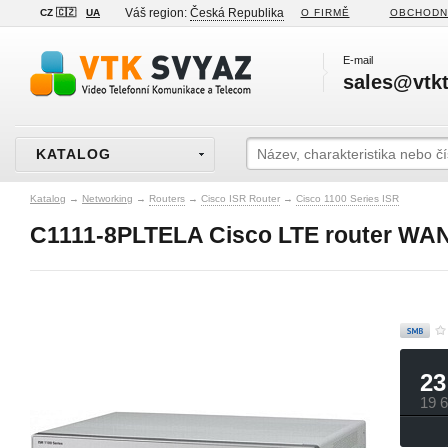
Váš region:
Česká Republika
CZ 🇨🇿
UA
O FIRMĚ
OBCHODN
E-mail
sales@vtkt
KATALOG
Katalog
→
Networking
→
Routers
→
Cisco ISR Router
→
Cisco 1100 Series ISR
C1111-8PLTELA Cisco LTE router WA
23
19 