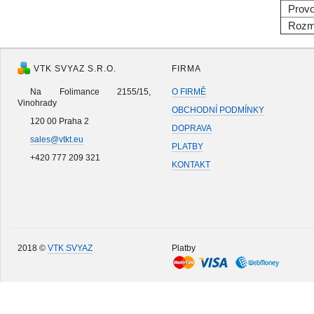
Provo
Rozm
VTK SVYAZ S.R.O.
FIRMA
Na Folimance 2155/15,
O FIRMĚ
Vinohrady
OBCHODNÍ PODMÍNKY
120 00 Praha 2
DOPRAVA
sales@vtkt.eu
PLATBY
+420 777 209 321
KONTAKT
2018 ©
VTK SVYAZ
Platby