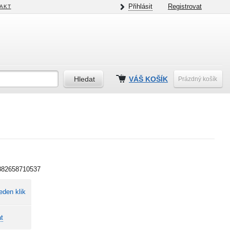
Přihlásit
Registrovat
AKT
VÁŠ KOŠÍK
Prázdný košík
882658710537
eden klik
t