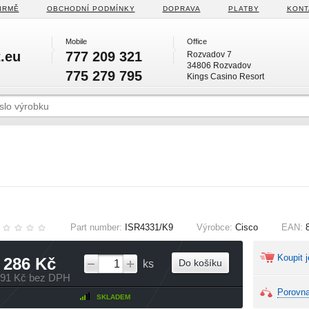
IRMĚ
OBCHODNÍ PODMÍNKY
DOPRAVA
PLATBY
KONT
Mobile
Office
.eu
777 209 321
Rozvadov 7
34806 Rozvadov
775 279 795
Kings Casino Resort
Part number:
ISR4331/K9
Výrobce:
Cisco
EAN:
Koupit j
 286 Kč
Do košíku
ks
691 Kč bez DPH
Porovna
SKLADEM