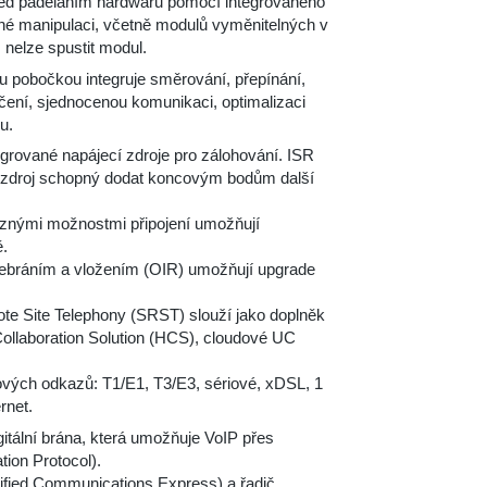
řed paděláním hardwaru pomocí integrovaného
ěné manipulaci, včetně modulů vyměnitelných v
 nelze spustit modul.
 pobočkou integruje směrování, přepínání,
pečení, sjednocenou komunikaci, optimalizaci
u.
egrované napájecí zdroje pro zálohování. ISR
cí zdroj schopný dodat koncovým bodům další
ůznými možnostmi připojení umožňují
ě.
odebráním a vložením (OIR) umožňují upgrade
te Site Telephony (SRST) slouží jako doplněk
Collaboration Solution (HCS), cloudové UC
ových odkazů: T1/E1, T3/E3, sériové, xDSL, 1
rnet.
tální brána, která umožňuje VoIP přes
tion Protocol).
ified Communications Express) a řadič