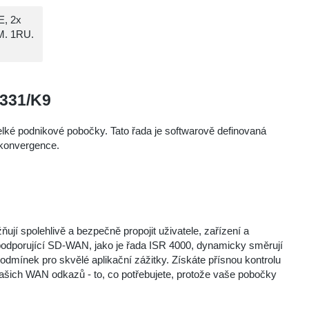
E, 2x
AM. 1RU.
4331/K9
lké podnikové pobočky. Tato řada je softwarově definovaná
 konvergence.
ují spolehlivě a bezpečně propojit uživatele, zařízení a
odporující SD-WAN, jako je řada ISR 4000, dynamicky směrují
odmínek pro skvělé aplikační zážitky. Získáte přísnou kontrolu
ašich WAN odkazů - to, co potřebujete, protože vaše pobočky