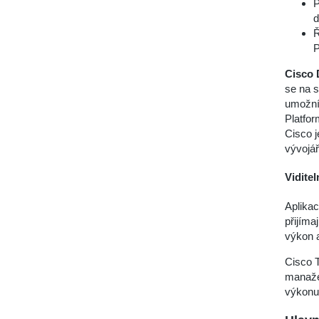
P
d
Ř
P
Cisco 
se na s
umožní
Platfo
Cisco j
vývojá
Viditel
Aplikac
přijíma
výkon a
Cisco T
manažeř
výkonu 