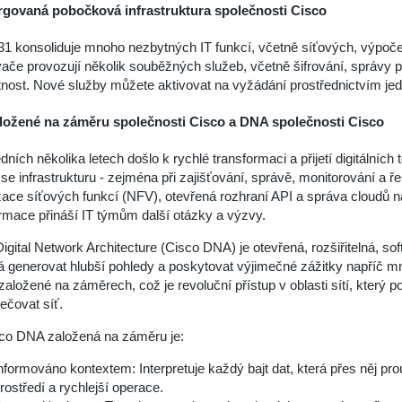
govaná pobočková infrastruktura společnosti Cisco
31 konsoliduje mnoho nezbytných IT funkcí, včetně síťových, výpoče
če provozují několik souběžných služeb, včetně šifrování, správy 
tnost. Nové služby můžete aktivovat na vyžádání prostřednictvím je
aložené na záměru společnosti Cisco a DNA společnosti Cisco
dních několika letech došlo k rychlé transformaci a přijetí digitálních 
se infrastrukturu - zejména při zajišťování, správě, monitorování a 
izace síťových funkcí (NFV), otevřená rozhraní API a správa cloudů naví
rmace přináší IT týmům další otázky a výzvy.
igital Network Architecture (Cisco DNA) je otevřená, rozšiřitelná, sof
 generovat hlubší pohledy a poskytovat výjimečné zážitky napříč 
založené na záměrech, což je revoluční přístup v oblasti sítí, kter
ečovat síť.
sco DNA založená na záměru je:
nformováno kontextem: Interpretuje každý bajt dat, která přes něj p
rostředí a rychlejší operace.