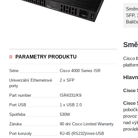
Směro
SFP, 
Balíč
Směr
PARAMETRY PRODUKTU
Cisco
platfo
Série
Cisco 4000 Series ISR
Hlavn
Univerzální Ethernetové
2 x SFP
porty
Cisco
Part number
ISR4331/K9
Cisco
Port USB
1 x USB 2.0
pobočk
Spotřeba
530W
provoz 
nad výk
Záruka
90 dní Cisco Limited Warranty
provádě
Port konzoly
RJ-45 (RS232)/mini-USB