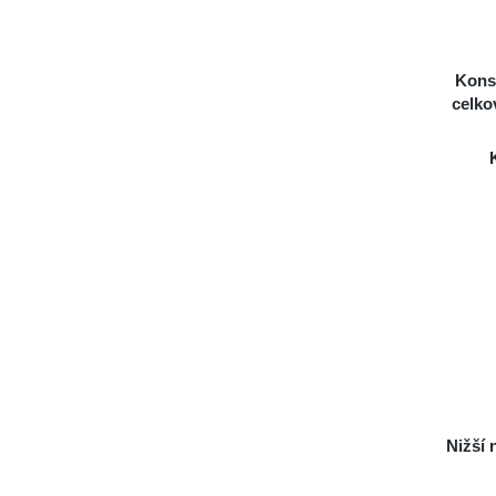
Konso
celko
Nižší 