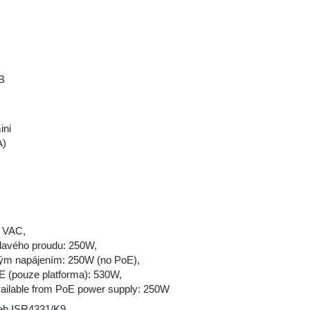
B
ini
A)
0 VAC,
davého proudu: 250W,
ým napájením: 250W (no PoE),
 (pouze platforma): 530W,
ilable from PoE power supply: 250W
eb ISR4331/K9