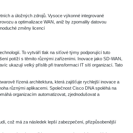
tních a úložných zdrojů. Vysoce výkonné integrované
provozu a optimalizace WAN, aniž by zpomalily datovou
dnoduché změny licencí
technologií. To vytváří tlak na síťové týmy podporující tuto
řešení potíží s těmito různými zařízeními. Inovace jako SD-WAN,
c ukazují velký příslib při transformaci IT sítí organizací. Tato
twarově řízená architektura, která zajišťuje rychlejší inovace a
mnoha různými aplikacemi. Společnost Cisco DNA spoléhá na
ý pomáhá organizacím automatizovat, zjednodušovat a
roudí, což má za následek lepší zabezpečení, přizpůsobenější