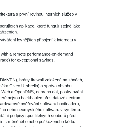
itektura s první rovinou interních služeb v
orujících aplikace, které fungují stejně jako
ařízeních.
váření levnějších připojení k internetu v
d with a remote performance-on-demand
ade) for exceptional savings.
MVPN), brány firewall založené na zónách,
očka Cisco Umbrella) a správa obsahu
 Web a OpenDNS, ochrana dat, poskytování
které nejsou backhauled přes datové centrum.
ardwarové ověřování softwaru bootloaderu,
ivého nebo neúmyslného softwaru v systému.
itální podpisy spustitelných souborů před
štění změněného nebo poškozeného kódu.