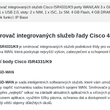
vač integrovaných služeb Cisco ISR4331/K9 porty WAN/LAN 3 x G
1 x USB 2.0, sloty: 2 x NIM, 1 x ISC, 1x SM. 4 GB Flash, 4 GB DR
ek funkcí: IP Base
ovač integrovaných služeb řady Cisco 
ISR4331/K9
je směrovač integrovaných služeb podnikové třídy pro ve
rma WAN, která poskytuje nejvyšší výkon, zabezpečení a schopnosti
í body Cisco ISR4331/K9
 SD-WAN
 SD-WAN
je sada inteligentních softwarových služeb, které vám umožň
y napříč rozmanitou sadou transportních spojení WAN. Směrovače p
přes „nejlepší“ odkaz na základě aktuálních aplikačních a síťových p
onem aplikace, využitím šířky pásma, ochranou dat a dostupností v
jí větší objemy důležitých úkolů.