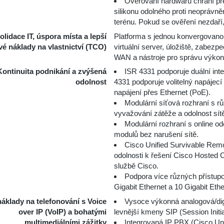
Ověřování hardwaru chrání p
silikonu odolného proti neoprávn
terénu. Pokud se ověření nezdaří,
lidace IT, úspora místa a lepší
Platforma s jednou konvergovanou
vé náklady na vlastnictví (TCO)
virtuální server, úložiště, zabez
WAN a nástroje pro správu výkon
Kontinuita podnikání a zvýšená
ISR 4331 podporuje duální int
odolnost
4331 podporuje volitelný napáje
napájení přes Ethernet (PoE).
Modulární síťová rozhraní s r
vyvažování zátěže a odolnost sít
Modulární rozhraní s online 
modulů bez narušení sítě.
Cisco Unified Survivable Remo
odolnosti k řešení Cisco Hosted 
službě Cisco.
Podpora více různých přístup
Gigabit Ethernet a 10 Gigabit Ethe
náklady na telefonování s Voice
Vysoce výkonná analogová/digi
over IP (VoIP) a bohatými
levnější kmeny SIP (Session Initia
multimediálními zážitky
Integrovaná IP PBX (Cisco Un