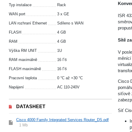
Konver
Typ instalace
Rack
WAN port
3 x GE
ISR 43
směrova
LAN rozhraní Ethernet
Sdíleno s WAN
propus
FLASH
4 GB
Sítě z
RAM
4 GB
Výška RM UNIT
1U
V posle
měnící 
RAM maximálně
16 Гб
virtual
FLASH maximálně
16 Гб
transfo
Pracovní teplota
0 °С až +30 °С
Cisco D
pomáhá
Napájení
AC 110-240V
síťově 
zabezp
DATASHEET
Síť Ci
Cisco 4000 Family Integrated Services Router_DS.pdf
I
1 Mb
p