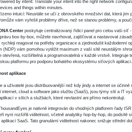
owered by intent: Translate your intent into the right network configu
evices and things within minutes.
ízeno intuicí: Neustále se učí z obrovského množství dat, která jím 
omůže vám vyřešit problémy dříve, než se stanou problémy, a poučit
DNA Center
poskytuje centralizovaný řídicí panel pro celou vaši sí
právu box-by-box, můžete navrhovat, zajišťovat a nastavovat zásad
 rychleji reagovat na potřeby organizace a zjednodušit každodenní 
rm (NDP) vám pomohou vytěžit maximum z vaší sítě neustálým shr
e otevřená, rozšiřitelná a programovatelná v každé vrstvě. Integruje t
řskou platformu pro podporu bohatého ekosystému síťových aplikací.
nost aplikace
e a uživatelé jsou distribuovanější než kdy jindy a internet se účin
jí internet, cloud a software jako službu (SaaS), jsou týmy sítí a IT v
plikací v sítích a službách, které nevlastní ani přímo nekontrolují.
housandEyes je nativně integrován do vhodných platforem řady ISR 400
i nyní rozšířili viditelnost, včetně analytiky hop-by-hop, do podsítě
aplikací SaaS. Tato granulární viditelnost nakonec snižuje střední do