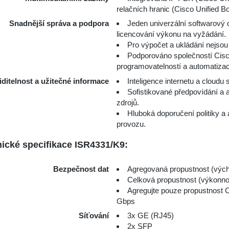
relačních hranic (Cisco Unified 
Snadnější správa a podpora
Jeden univerzální softwarový o
licencování výkonu na vyžádání.
Pro výpočet a ukládání nejsou
Podporováno společností Cisco 
programovatelností a automatizac
iditelnost a užitečné informace
Inteligence internetu a cloudu
Sofistikované předpovídání a a
zdrojů.
Hluboká doporučení politiky a 
provozu.
ické specifikace ISR4331/K9:
Bezpečnost dat
Agregovaná propustnost (výc
Celková propustnost (výkonno
Agregujte pouze propustnost C
Gbps
Síťování
3x GE (RJ45)
2x SFP