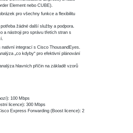
Border Element nebo CUBE).
brázek pro všechny funkce a flexibilitu
 potřeba žádné další služby a podpora.
a nástroji pro správu třetích stran s
í.
 s nativní integrací s Cisco ThousandEyes.
nalýza „co kdyby“ pro efektivní plánování
analýza hlavních příčin na základě vzorů
hozí): 100 Mbps
stní licence): 300 Mbps
isco Express Forwarding (Boost licence): 2