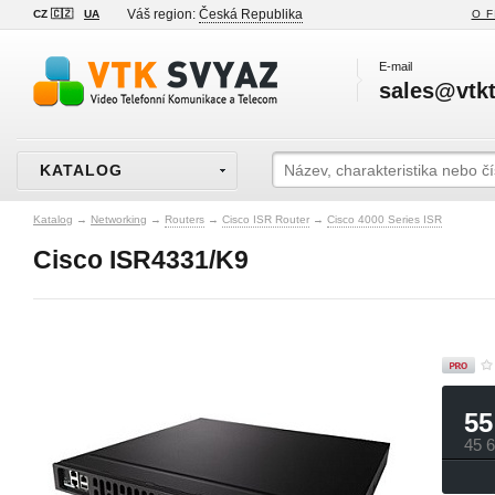
Váš region:
Česká Republika
CZ 🇨🇿
UA
O F
E-mail
sales@vtkt
KATALOG
Katalog
→
Networking
→
Routers
→
Cisco ISR Router
→
Cisco 4000 Series ISR
Cisco ISR4331/K9
55
45 