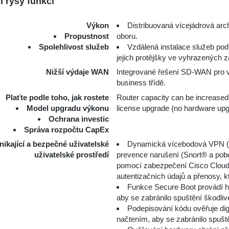
í rysy funkcí
Výkon
Distribuovaná vícejádrová arch
Propustnost
oboru.
Spolehlivost služeb
Vzdálená instalace služeb podp
jejich protějšky ve vyhrazených z
Nižší výdaje WAN
Integrované řešení SD-WAN pro vyt
business třídě.
Plaťte podle toho, jak rostete
Router capacity can be increase
Model upgradu výkonu
license upgrade (no hardware upgr
Ochrana investic
Správa rozpočtu CapEx
nikající a bezpečné uživatelské
Dynamická vícebodová VPN (D
uživatelské prostředí
prevence narušení (Snort® a pob
pomocí zabezpečení Cisco Cloud
autentizačních údajů a přenosy, 
Funkce Secure Boot provádí h
aby se zabránilo spuštění škodl
Podepisování kódu ověřuje dig
načtením, aby se zabránilo spu