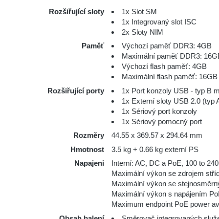
Rozšiřující sloty
1x Slot SM
1x Integrovaný slot ISC
2x Sloty NIM
Paměť
Výchozí paměť DDR3: 4GB
Maximální paměť DDR3: 16G
Výchozí flash paměť: 4GB
Maximální flash paměť: 16GB
Rozšiřující porty
1x Port konzoly USB - typ B m
1х Externí sloty USB 2.0 (typ 
1х Sériový port konzoly
1х Sériový pomocný port
Rozměry
44.55 x 369.57 x 294.64 mm
Hmotnost
3.5 kg + 0.66 kg externí PS
Napajeni
Interní: AC, DC a PoE, 100 to 24
Maximální výkon se zdrojem stří
Maximální výkon se stejnosměrn
Maximální výkon s napájením PoE
Maximum endpoint PoE power ava
Obsah balení
Směrovač integrovaných služ