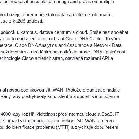
ration, makes it possible to manage and provision multiple
procházejí, a přeměňuje tato data na užitečné informace.
 se z každé události.
ť - pobočku, kampus, datové centrum a cloud. Spíše než spoléhat
y end-to-end z jediného rozhraní Cisco DNA Center. To vám
operace. Cisco DNA Analytics and Assurance a Network Data
omažďováním a uváděním poznatků do praxe. DNA společnosti
echnologie Cisco a třetích stran, otevřená rozhraní API a
ně stal novou podnikovou sítí WAN. Protože organizace nadále
yzvány, aby poskytovaly konzistentní a spolehlivé připojení a
0, aby rozšířil viditelnost přes internet, cloud a SaaS. IT
 sítě, proaktivního monitorování překrytí SD-WAN a měření
bu do identifikace problémů (MTTI) a zrychluje dobu řešení.