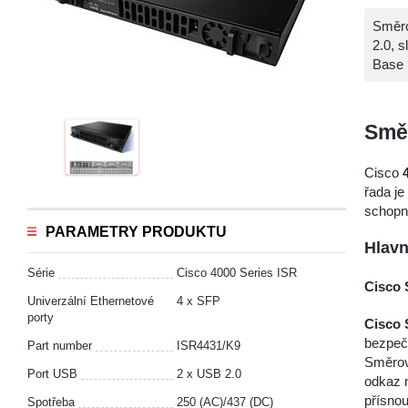
Směro
2.0, 
Base
Směr
Cisco
řada je
schopn
PARAMETRY PRODUKTU
Hlavn
Série
Cisco 4000 Series ISR
Cisco
Univerzální Ethernetové
4 x SFP
porty
Cisco
bezpečn
Part number
ISR4431/K9
Směrov
Port USB
2 x USB 2.0
odkaz n
přísnou
Spotřeba
250 (AC)/437 (DC)