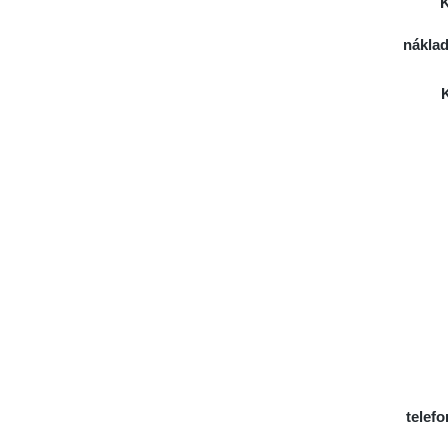
K
náklad
K
telefo