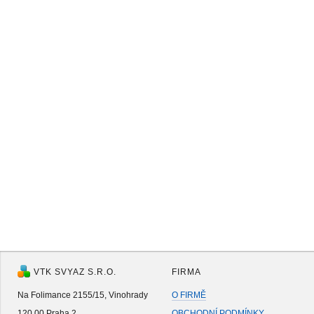
VTK SVYAZ S.R.O.
FIRMA
Na Folimance 2155/15, Vinohrady
O FIRMĚ
120 00 Praha 2
OBCHODNÍ PODMÍNKY