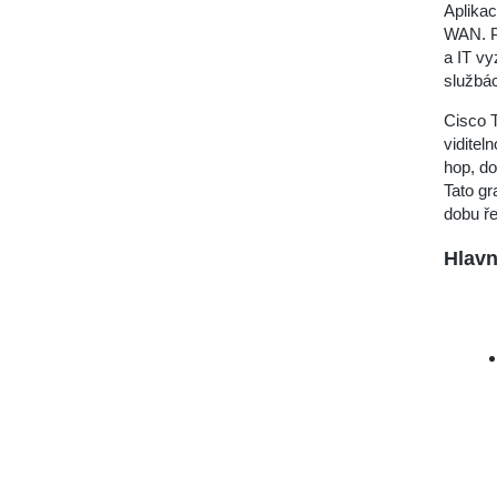
Aplikac
WAN. Pr
a IT vy
službác
Cisco T
viditel
hop, do
Tato gr
dobu ře
Hlavn