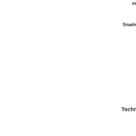
m
Snadn
Techn