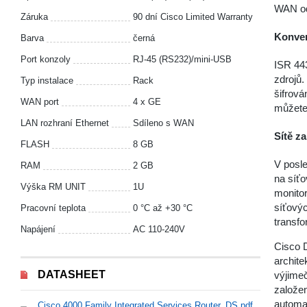
WAN odk
Záruka
90 dní Cisco Limited Warranty
Konver
Barva
černá
Port konzoly
RJ-45 (RS232)/mini-USB
ISR 44
zdrojů
Typ instalace
Rack
šifrová
WAN port
4 x GE
můžete
LAN rozhraní Ethernet
Sdíleno s WAN
Sítě z
FLASH
8 GB
V posle
RAM
2 GB
na síťo
Výška RM UNIT
1U
monitor
síťovýc
Pracovní teplota
0 °С až +30 °С
transfo
Napájení
AC 110-240V
Cisco D
archite
DATASHEET
výjime
založen
automat
Cisco 4000 Family Integrated Services Router_DS.pdf