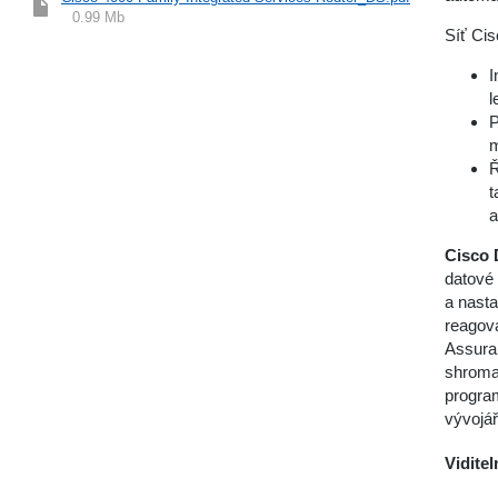
0.99 Mb
Síť Ci
I
l
P
m
Ř
t
a
Cisco 
datové 
a nasta
reagov
Assura
shroma
program
vývojá
Viditel