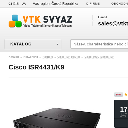
Váš region:
Česká Republika
CZ 🇨🇿
UA
O FIRMĚ
OBCHODN
E-mail
sales@vtkt
KATALOG
Katalog
→
Networking
→
Routers
→
Cisco ISR Router
→
Cisco 4000 Series ISR
Cisco ISR4431/K9
17
147