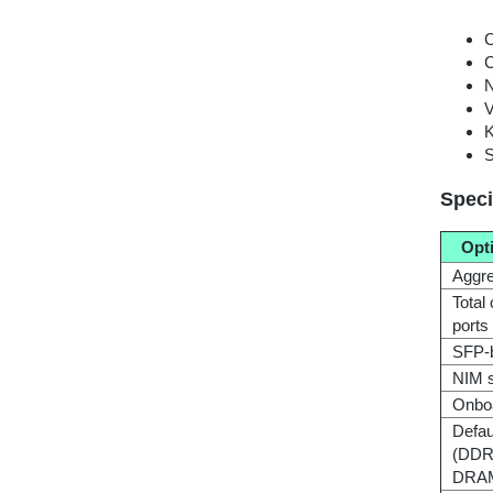
C
C
N
V
K
S
Speci
Opt
Aggre
Total
ports
SFP-b
NIM s
Onboa
Defau
(DDR3
DRA