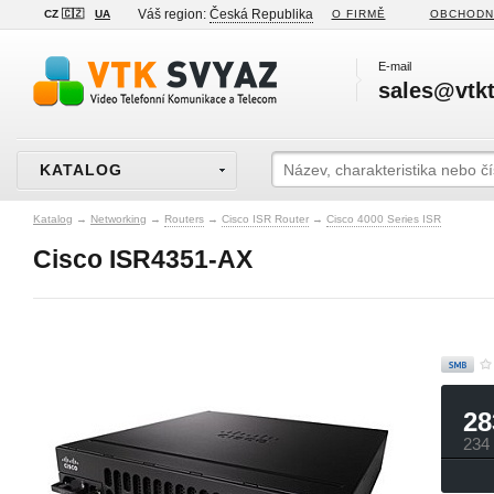
Váš region:
Česká Republika
CZ 🇨🇿
UA
O FIRMĚ
OBCHODN
E-mail
sales@vtkt
KATALOG
Katalog
→
Networking
→
Routers
→
Cisco ISR Router
→
Cisco 4000 Series ISR
Cisco ISR4351-AX
28
234