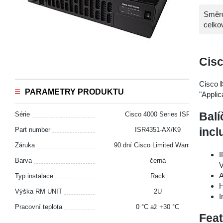
Směro
celko
Cis
Cisco
PARAMETRY PRODUKTU
"Applic
Série
Cisco 4000 Series ISR
Balí
Part number
ISR4351-AX/K9
incl
Záruka
90 dní Cisco Limited Warranty
I
Barva
černá
A
Typ instalace
Rack
H
Výška RM UNIT
2U
I
Pracovní teplota
0 °С až +30 °С
Feat