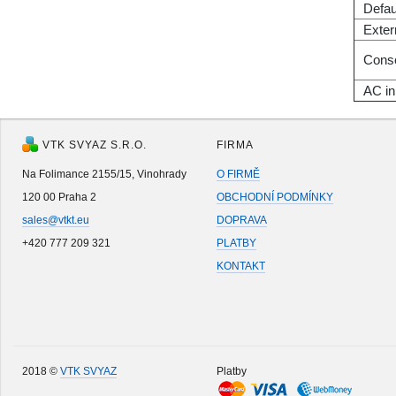
Defau
Exter
Сonso
AC in
VTK SVYAZ S.R.O.
FIRMA
Na Folimance 2155/15, Vinohrady
O FIRMĚ
120 00 Praha 2
OBCHODNÍ PODMÍNKY
sales@vtkt.eu
DOPRAVA
+420 777 209 321
PLATBY
KONTAKT
2018 ©
VTK SVYAZ
Platby