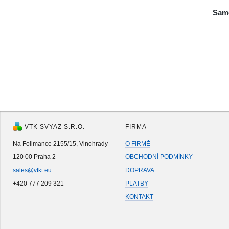
Samo
VTK SVYAZ S.R.O.
FIRMA
Na Folimance 2155/15, Vinohrady
O FIRMĚ
120 00 Praha 2
OBCHODNÍ PODMÍNKY
sales@vtkt.eu
DOPRAVA
+420 777 209 321
PLATBY
KONTAKT