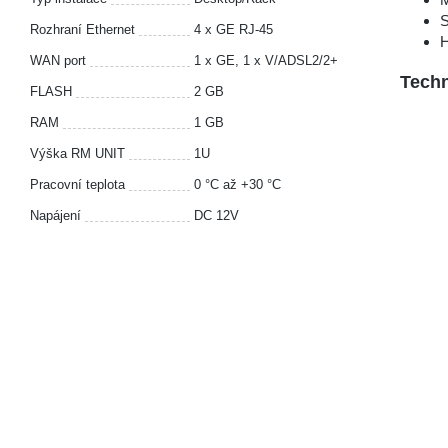
S
Rozhraní Ethernet
4 x GE RJ-45
H
WAN port
1 x GE, 1 x V/ADSL2/2+
Techn
FLASH
2 GB
RAM
1 GB
Výška RM UNIT
1U
Pracovní teplota
0 °С až +30 °С
Napájení
DC 12V