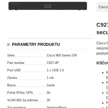
Cisco
C92
secu
Cisco 
PARAMETRY PRODUKTU
novými 
poskytu
Série
Cisco 900 Series ISR
Klíčo
Part number
C927-4P
Port USB
1 x USB 2.0
R
E
Záruka
1 rok
P
Barva
černá
S
O
Počet IPSec VPN
50
D
VLAN 802.1q std/max
25
Typ instalace
Desktop/Rack
M