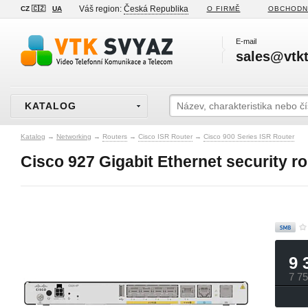
Váš region:
Česká Republika
CZ 🇨🇿
UA
O FIRMĚ
OBCHODN
E-mail
sales@vtkt
KATALOG
Katalog
→
Networking
→
Routers
→
Cisco ISR Router
→
Cisco 900 Series ISR Router
Cisco 927 Gigabit Ethernet security 
9 
7 7