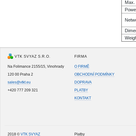
Max.
Power
Netwo
Dime
Weig
VTK SVYAZ S.R.O.
FIRMA
Na Folimance 2155/15, Vinohrady
O FIRMĚ
120 00 Praha 2
OBCHODNÍ PODMÍNKY
sales@vtkt.eu
DOPRAVA
+420 777 209 321
PLATBY
KONTAKT
2018 ©
VTK SVYAZ
Platby