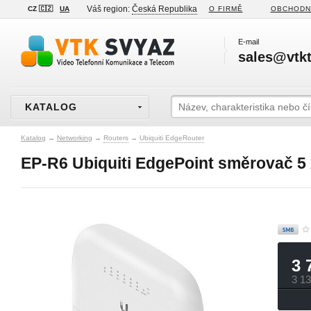
Váš region:
Česká Republika
CZ 🇨🇿
UA
O FIRMĚ
OBCHODN
E-mail
sales@vtkt
KATALOG
Katalog
→
Networking
→
Routers
→
Ubiquiti EdgeRouter
EP-R6 Ubiquiti EdgePoint směrovač 5 
3 
3 1