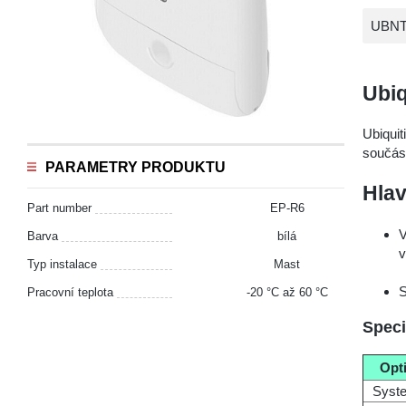
UBNT 
Ubiq
Ubiquit
součás
PARAMETRY PRODUKTU
Hlav
Part number
EP-R6
V
Barva
bílá
v
Typ instalace
Mast
S
Pracovní teplota
-20 °С až 60 °С
Speci
Opt
Syst