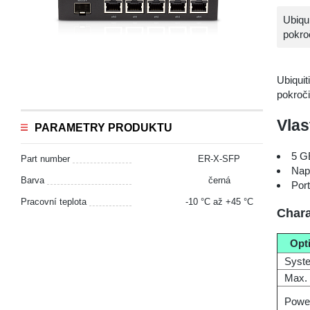
Ubiqu
pokro
Ubiqui
pokroči
Vlas
PARAMETRY PRODUKTU
5 G
Part number
ER‑X‑SFP
Nap
Barva
černá
Port
Pracovní teplota
-10 °С až +45 °С
Chara
Opt
Syst
Max. 
Powe