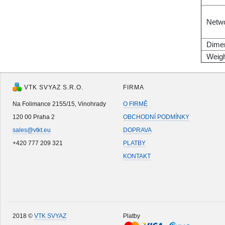
Netwo
Dime
Weig
VTK SVYAZ S.R.O.
FIRMA
Na Folimance 2155/15, Vinohrady
O FIRMĚ
120 00 Praha 2
OBCHODNÍ PODMÍNKY
sales@vtkt.eu
DOPRAVA
+420 777 209 321
PLATBY
KONTAKT
2018 ©
VTK SVYAZ
Platby