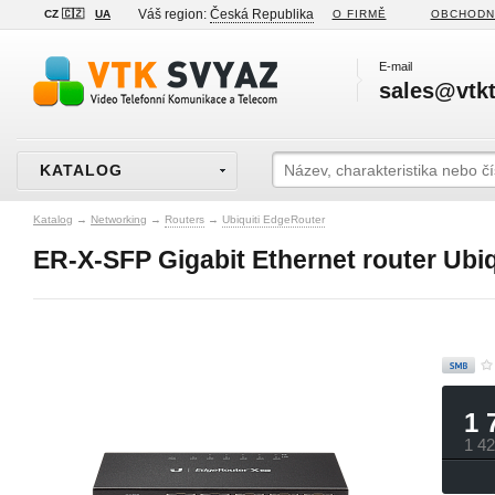
Váš region:
Česká Republika
CZ 🇨🇿
UA
O FIRMĚ
OBCHODN
E-mail
sales@vtkt
KATALOG
Katalog
→
Networking
→
Routers
→
Ubiquiti EdgeRouter
ER‑X‑SFP Gigabit Ethernet router Ubiqu
1 
1 4