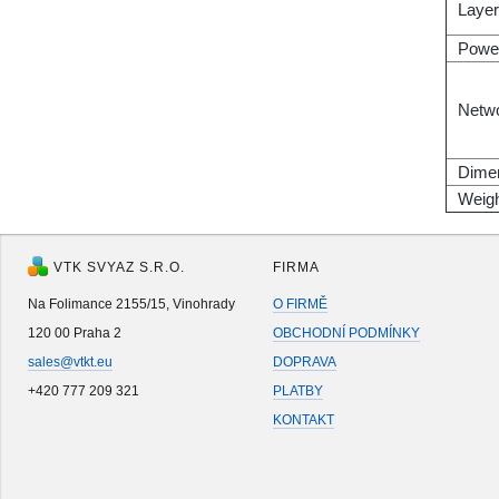
Layer
Powe
Netwo
Dime
Weig
VTK SVYAZ S.R.O.
FIRMA
Na Folimance 2155/15, Vinohrady
O FIRMĚ
120 00 Praha 2
OBCHODNÍ PODMÍNKY
sales@vtkt.eu
DOPRAVA
+420 777 209 321
PLATBY
KONTAKT