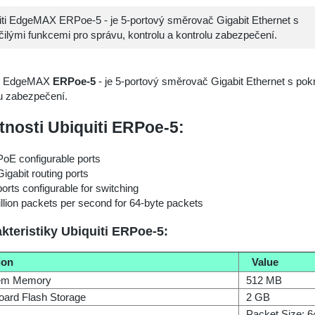
iti EdgeMAX ERPoe‑5 - je 5-portový směrovač Gigabit Ethernet s
čilými funkcemi pro správu, kontrolu a kontrolu zabezpečení.
ti EdgeMAX
ERPoe‑5
- je 5-portový směrovač Gigabit Ethernet s pokr
u zabezpečení.
tnosti Ubiquiti ERPoe‑5:
PoE configurable ports
Gigabit routing ports
ports configurable for switching
llion packets per second for 64-byte packets
kteristiky Ubiquiti ERPoe‑5:
ion
Value
em Memory
512 MB
ard Flash Storage
2 GB
Packet Size: 6