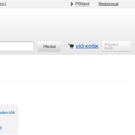
Přihlásit
Registrovat
AKT
Prázdný
VÁŠ KOŠÍK
košík
eden klik
t