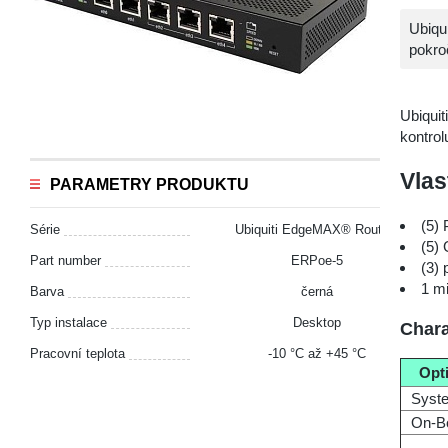
Ubiqu
pokro
Ubiqui
kontrol
Vlas
PARAMETRY PRODUKTU
(5) 
Série
Ubiquiti EdgeMAX® Routing
(5) 
Part number
ERPoe‑5
(3) 
1 mi
Barva
černá
Typ instalace
Desktop
Chara
Pracovní teplota
-10 °С až +45 °С
Opt
Syst
On-Bo