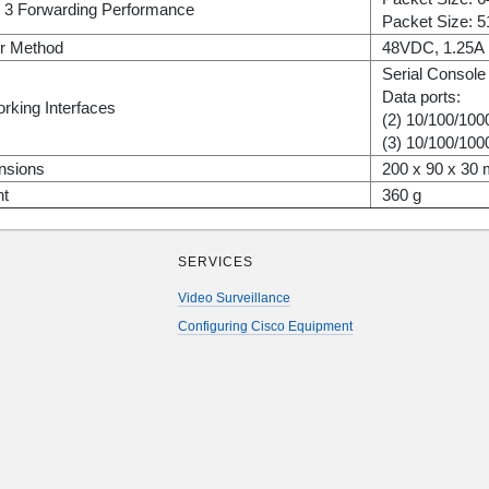
 3 Forwarding Performance
Packet Size: 5
r Method
48VDC, 1.25A 
Serial Console 
Data ports:
rking Interfaces
(2) 10/100/100
(3) 10/100/100
nsions
200 x 90 x 30
ht
360 g
SERVICES
Video Surveillance
Configuring Cisco Equipment