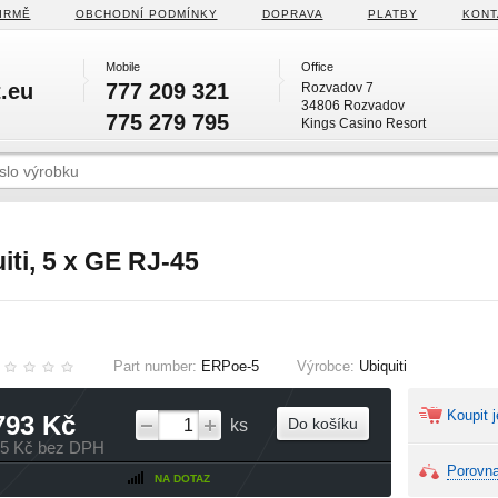
IRMĚ
OBCHODNÍ PODMÍNKY
DOPRAVA
PLATBY
KONT
Mobile
Office
.eu
777 209 321
Rozvadov 7
34806 Rozvadov
775 279 795
Kings Casino Resort
iti, 5 x GE RJ-45
Part number:
ERPoe‑5
Výrobce:
Ubiquiti
Koupit j
793 Kč
Do košíku
ks
35 Kč bez DPH
Porovna
NA DOTAZ