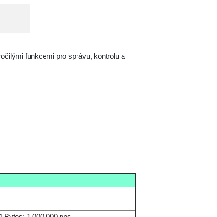
očilými funkcemi pro správu, kontrolu a
4 Bytes: 1,000,000 pps