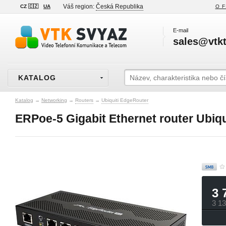
Váš region:
Česká Republika
CZ 🇨🇿
UA
O F
E-mail
sales@vtkt
KATALOG
Katalog
→
Networking
→
Routers
→
Ubiquiti EdgeRouter
ERPoe‑5 Gigabit Ethernet router Ubiqu
3 
3 1