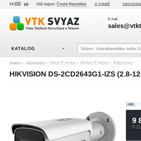
Váš region:
Česká Republika
CZ 🇨🇿
UA
O FIRMĚ
OBCHODN
E-mail
sales@vtkt
KATALOG
Katalog
→
Zabezpečení
→
Síťové IP kamery
→
Hikvision IP kamery
→
Bullet kamery
HIKVISION DS-2CD2643G1-IZS (2.8-1
9 
8 1