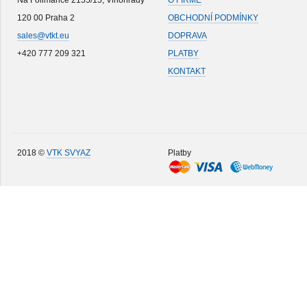
Na Folimance 2155/15, Vinohrady
O FIRMĚ
120 00 Praha 2
OBCHODNÍ PODMÍNKY
sales@vtkt.eu
DOPRAVA
+420 777 209 321
PLATBY
KONTAKT
2018 ©
VTK SVYAZ
Platby