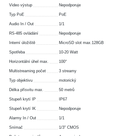
Video výstup
Nepodporuje
Typ PoE
PoE
Audio In / Out
1/1
RS-485 ovládání
Nepodporuje
Interní úložiště
MicroSD slot max.128GB
Spotřeba
10-20 Watt
Horizontální úhel max.
100°
Multistreaming počet
3 streamy
Typ objektivu
motorický
Délka přísvitu max.
50 metrů
Stupeň krytí IP
IP67
Stupeň krytí IK
Nepodporuje
Alarmy In / Out
1/1
Snímač
1/3" CMOS