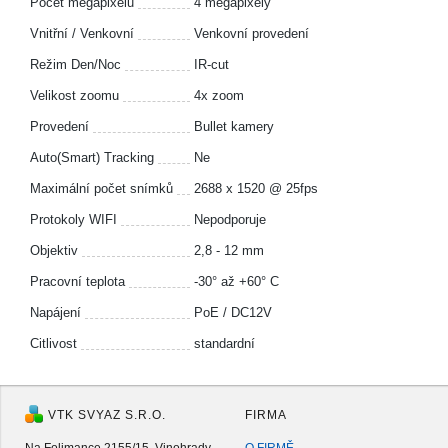
Počet megapixelů
4 megapixely
Vnitřní / Venkovní
Venkovní provedení
Režim Den/Noc
IR-cut
Velikost zoomu
4x zoom
Provedení
Bullet kamery
Auto(Smart) Tracking
Ne
Maximální počet snímků
2688 x 1520 @ 25fps
Protokoly WIFI
Nepodporuje
Objektiv
2,8 - 12 mm
Pracovní teplota
-30° až +60° C
Napájení
PoE / DC12V
Citlivost
standardní
VTK SVYAZ S.R.O.
FIRMA