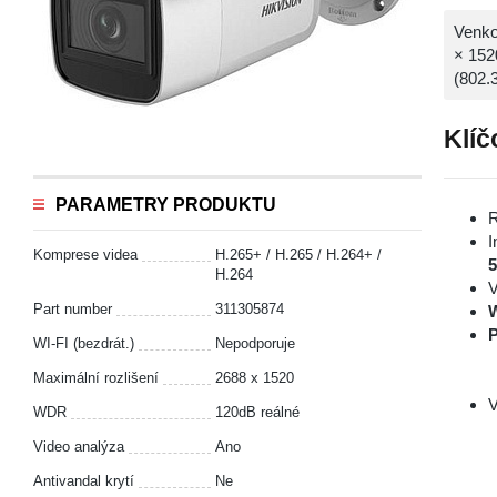
Venko
× 152
(802.3
Klíč
PARAMETRY PRODUKTU
R
I
Komprese videa
H.265+ / H.265 / H.264+ /
H.264
V
Part number
311305874
P
WI-FI (bezdrát.)
Nepodporuje
Maximální rozlišení
2688 x 1520
V
WDR
120dB reálné
Video analýza
Ano
Antivandal krytí
Ne