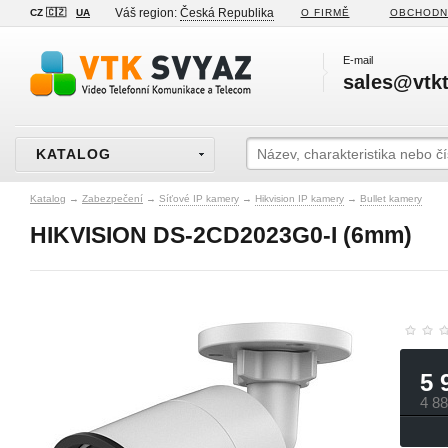
Váš region:
Česká Republika
CZ 🇨🇿
UA
O FIRMĚ
OBCHODN
E-mail
sales@vtkt
KATALOG
Katalog
→
Zabezpečení
→
Síťové IP kamery
→
Hikvision IP kamery
→
Bullet kamery
HIKVISION DS-2CD2023G0-I (6mm)
5 
4 8