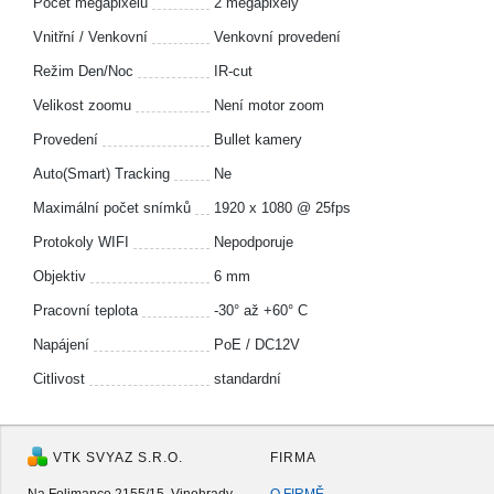
Počet megapixelů
2 megapixely
Vnitřní / Venkovní
Venkovní provedení
Režim Den/Noc
IR-cut
Velikost zoomu
Není motor zoom
Provedení
Bullet kamery
Auto(Smart) Tracking
Ne
Maximální počet snímků
1920 x 1080 @ 25fps
Protokoly WIFI
Nepodporuje
Objektiv
6 mm
Pracovní teplota
-30° až +60° C
Napájení
PoE / DC12V
Citlivost
standardní
VTK SVYAZ S.R.O.
FIRMA