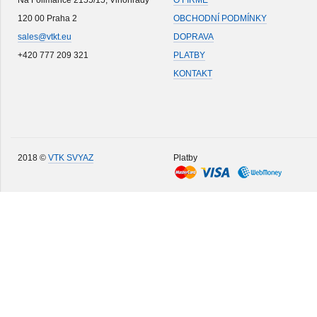
Na Folimance 2155/15, Vinohrady
O FIRMĚ
120 00 Praha 2
OBCHODNÍ PODMÍNKY
sales@vtkt.eu
DOPRAVA
+420 777 209 321
PLATBY
KONTAKT
2018 ©
VTK SVYAZ
Platby