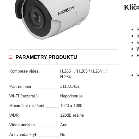
Klíč
R
I
V
P
PARAMETRY PRODUKTU
Komprese videa
H.265+ / H.265 / H.264+ /
V
H.264
Part number
311301432
WI-FI (bezdrát.)
Nepodporuje
Maximální rozlišení
1920 x 1080
WDR
120dB reálné
Video analýza
Ano
Antivandal krytí
Ne