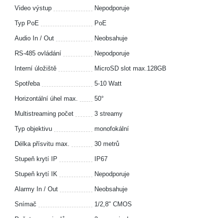
Video výstup
Nepodporuje
Typ PoE
PoE
Audio In / Out
Neobsahuje
RS-485 ovládání
Nepodporuje
Interní úložiště
MicroSD slot max.128GB
Spotřeba
5-10 Watt
Horizontální úhel max.
50°
Multistreaming počet
3 streamy
Typ objektivu
monofokální
Délka přísvitu max.
30 metrů
Stupeň krytí IP
IP67
Stupeň krytí IK
Nepodporuje
Alarmy In / Out
Neobsahuje
Snímač
1/2,8" CMOS