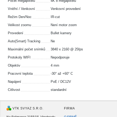
Počet megapixelů
4K 8 megapixelů
Vnitřní / Venkovní
Venkovní provedení
Režim Den/Noc
IR-cut
Velikost zoomu
Není motor zoom
Provedení
Bullet kamery
Auto(Smart) Tracking
Ne
Maximální počet snímků
3840 x 2160 @ 25fps
Protokoly WIFI
Nepodporuje
Objektiv
4 mm
Pracovní teplota
-30° až +60° C
Napájení
PoE / DC12V
Citlivost
standardní
VTK SVYAZ S.R.O.
FIRMA