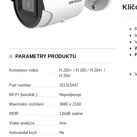
Klíč
R
I
V
P
PARAMETRY PRODUKTU
Komprese videa
H.265+ / H.265 / H.264+ /
V
H.264
Part number
311315447
WI-FI (bezdrát.)
Nepodporuje
Maximální rozlišení
3840 x 2160
WDR
120dB reálné
Video analýza
Ano
Antivandal krytí
Ne