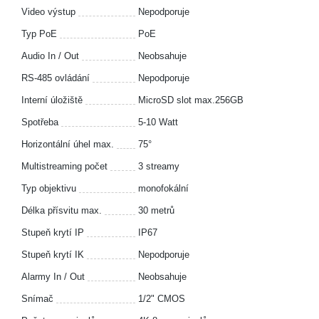
Video výstup
Nepodporuje
Typ PoE
PoE
Audio In / Out
Neobsahuje
RS-485 ovládání
Nepodporuje
Interní úložiště
MicroSD slot max.256GB
Spotřeba
5-10 Watt
Horizontální úhel max.
75°
Multistreaming počet
3 streamy
Typ objektivu
monofokální
Délka přísvitu max.
30 metrů
Stupeň krytí IP
IP67
Stupeň krytí IK
Nepodporuje
Alarmy In / Out
Neobsahuje
Snímač
1/2" CMOS