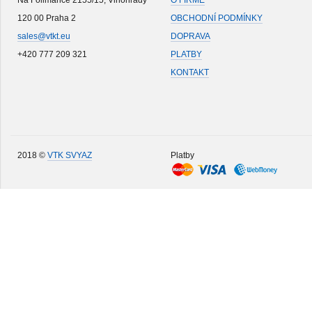
Na Folimance 2155/15, Vinohrady
O FIRMĚ
120 00 Praha 2
OBCHODNÍ PODMÍNKY
sales@vtkt.eu
DOPRAVA
+420 777 209 321
PLATBY
KONTAKT
2018 ©
VTK SVYAZ
Platby