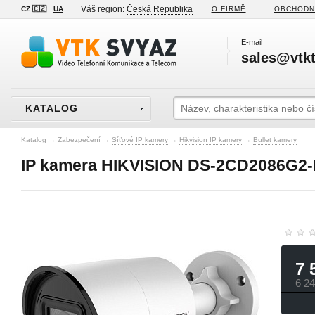
Váš region:
Česká Republika
CZ 🇨🇿
UA
O FIRMĚ
OBCHODN
E-mail
sales@vtkt
KATALOG
Katalog
→
Zabezpečení
→
Síťové IP kamery
→
Hikvision IP kamery
→
Bullet kamery
IP kamera HIKVISION DS-2CD2086G2-I
7 
6 2