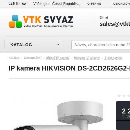
Váš region:
Česká Republika
CZ 🇨🇿
UA
O FIRMĚ
OBCHODN
E-mail
sales@vtkt
KATALOG
Katalog
→
Zabezpečení
→
Síťové IP kamery
→
Hikvision IP kamery
→
Bullet kamery
IP kamera HIKVISION DS-2CD2626G2-
2 
1 8