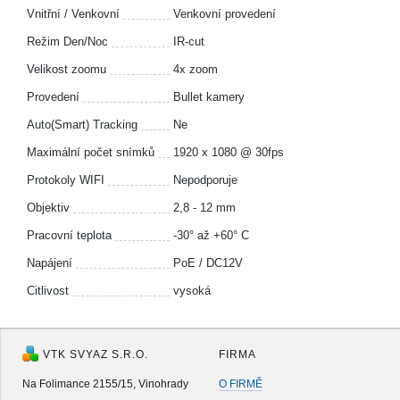
Vnitřní / Venkovní
Venkovní provedení
Režim Den/Noc
IR-cut
Velikost zoomu
4x zoom
Provedení
Bullet kamery
Auto(Smart) Tracking
Ne
Maximální počet snímků
1920 x 1080 @ 30fps
Protokoly WIFI
Nepodporuje
Objektiv
2,8 - 12 mm
Pracovní teplota
-30° až +60° C
Napájení
PoE / DC12V
Citlivost
vysoká
VTK SVYAZ S.R.O.
FIRMA
Na Folimance 2155/15, Vinohrady
O FIRMĚ