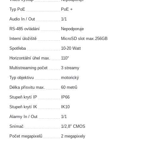
Typ PoE
PoE +
Audio In / Out
1/1
RS-485 ovládání
Nepodporuje
Interní úložiště
MicroSD slot max.256GB
Spotřeba
10-20 Watt
Horizontální úhel max.
110°
Multistreaming počet
3 streamy
Typ objektivu
motorický
Délka přísvitu max.
60 metrů
Stupeň krytí IP
IP66
Stupeň krytí IK
IK10
Alarmy In / Out
1/1
Snímač
1/2,8" CMOS
Počet megapixelů
2 megapixely