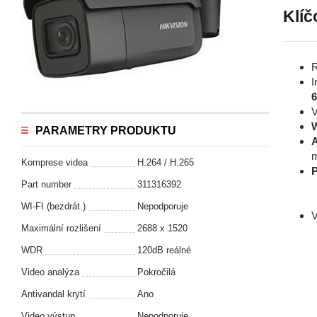
Klíč
R
I
V
PARAMETRY PRODUKTU
A
m
Komprese videa
H.264 / H.265
P
Part number
311316392
WI-FI (bezdrát.)
Nepodporuje
V
Maximální rozlišení
2688 x 1520
WDR
120dB reálné
Video analýza
Pokročilá
Antivandal krytí
Ano
Video výstup
Nepodporuje