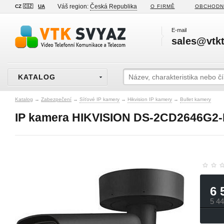
Váš region:
Česká Republika
CZ 🇨🇿
UA
O FIRMĚ
OBCHODN
E-mail
sales@vtkt
KATALOG
Katalog
→
Zabezpečení
→
Síťové IP kamery
→
Hikvision IP kamery
→
Bullet kamery
IP kamera HIKVISION DS-2CD2646G2-I
6 
5 4