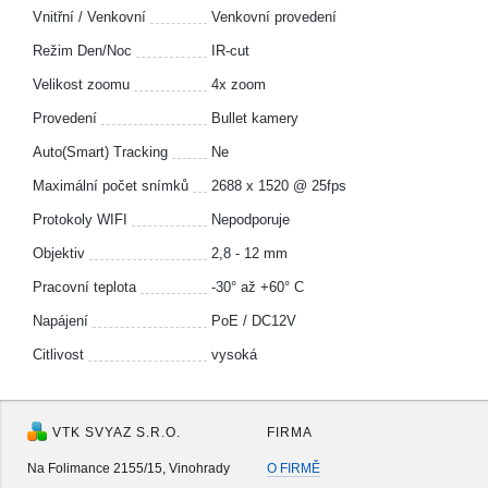
Vnitřní / Venkovní
Venkovní provedení
Režim Den/Noc
IR-cut
Velikost zoomu
4x zoom
Provedení
Bullet kamery
Auto(Smart) Tracking
Ne
Maximální počet snímků
2688 x 1520 @ 25fps
Protokoly WIFI
Nepodporuje
Objektiv
2,8 - 12 mm
Pracovní teplota
-30° až +60° C
Napájení
PoE / DC12V
Citlivost
vysoká
VTK SVYAZ S.R.O.
FIRMA
Na Folimance 2155/15, Vinohrady
O FIRMĚ