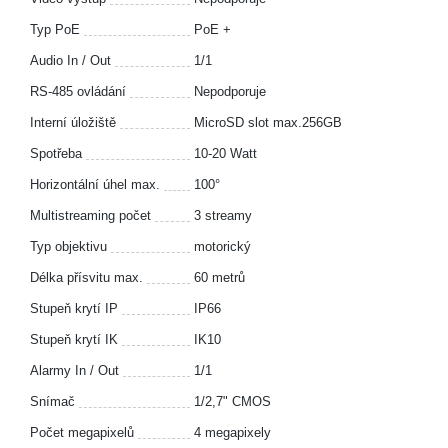
Typ PoE
PoE +
Audio In / Out
1/1
RS-485 ovládání
Nepodporuje
Interní úložiště
MicroSD slot max.256GB
Spotřeba
10-20 Watt
Horizontální úhel max.
100°
Multistreaming počet
3 streamy
Typ objektivu
motorický
Délka přísvitu max.
60 metrů
Stupeň krytí IP
IP66
Stupeň krytí IK
IK10
Alarmy In / Out
1/1
Snímač
1/2,7" CMOS
Počet megapixelů
4 megapixely