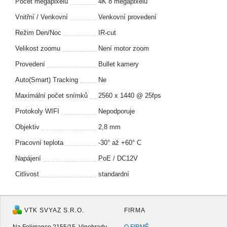
Počet megapixelů
4K 8 megapixelů
Vnitřní / Venkovní
Venkovní provedení
Režim Den/Noc
IR-cut
Velikost zoomu
Není motor zoom
Provedení
Bullet kamery
Auto(Smart) Tracking
Ne
Maximální počet snímků
2560 x 1440 @ 25fps
Protokoly WIFI
Nepodporuje
Objektiv
2,8 mm
Pracovní teplota
-30° až +60° C
Napájení
PoE / DC12V
Citlivost
standardní
VTK SVYAZ S.R.O.
FIRMA