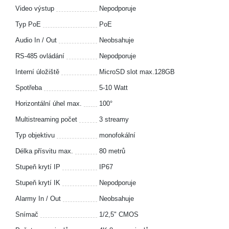
Video výstup
Nepodporuje
Typ PoE
PoE
Audio In / Out
Neobsahuje
RS-485 ovládání
Nepodporuje
Interní úložiště
MicroSD slot max.128GB
Spotřeba
5-10 Watt
Horizontální úhel max.
100°
Multistreaming počet
3 streamy
Typ objektivu
monofokální
Délka přísvitu max.
80 metrů
Stupeň krytí IP
IP67
Stupeň krytí IK
Nepodporuje
Alarmy In / Out
Neobsahuje
Snímač
1/2,5" CMOS