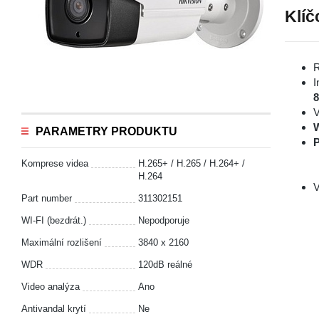
Klíč
R
I
V
PARAMETRY PRODUKTU
P
Komprese videa
H.265+ / H.265 / H.264+ /
H.264
V
Part number
311302151
WI-FI (bezdrát.)
Nepodporuje
Maximální rozlišení
3840 x 2160
WDR
120dB reálné
Video analýza
Ano
Antivandal krytí
Ne