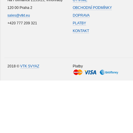
Na Folimance 2155/15, Vinohrady
O FIRMĚ
120 00 Praha 2
OBCHODNÍ PODMÍNKY
sales@vtkt.eu
DOPRAVA
+420 777 209 321
PLATBY
KONTAKT
2018 ©
VTK SVYAZ
Platby