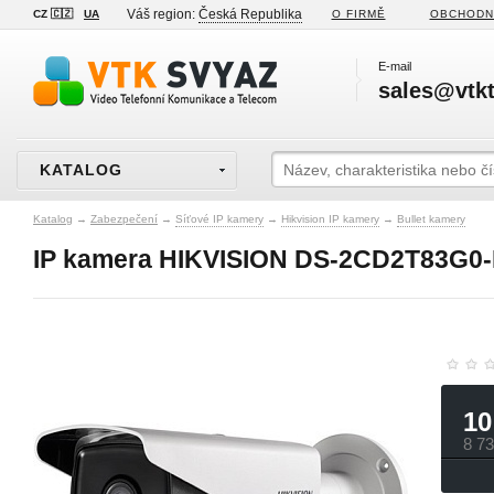
Váš region:
Česká Republika
CZ 🇨🇿
UA
O FIRMĚ
OBCHODN
E-mail
sales@vtkt
KATALOG
Katalog
→
Zabezpečení
→
Síťové IP kamery
→
Hikvision IP kamery
→
Bullet kamery
IP kamera HIKVISION DS-2CD2T83G0-
10
8 7