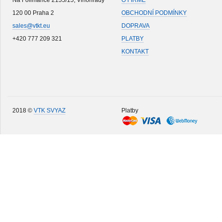
Na Folimance 2155/15, Vinohrady
O FIRMĚ
120 00 Praha 2
OBCHODNÍ PODMÍNKY
sales@vtkt.eu
DOPRAVA
+420 777 209 321
PLATBY
KONTAKT
2018 ©
VTK SVYAZ
Platby