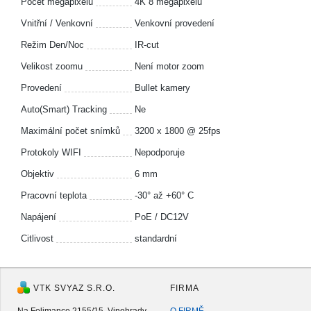
Počet megapixelů
4K 8 megapixelů
Vnitřní / Venkovní
Venkovní provedení
Režim Den/Noc
IR-cut
Velikost zoomu
Není motor zoom
Provedení
Bullet kamery
Auto(Smart) Tracking
Ne
Maximální počet snímků
3200 x 1800 @ 25fps
Protokoly WIFI
Nepodporuje
Objektiv
6 mm
Pracovní teplota
-30° až +60° C
Napájení
PoE / DC12V
Citlivost
standardní
VTK SVYAZ S.R.O.
FIRMA