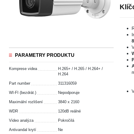
Klíč
R
I
V
PARAMETRY PRODUKTU
P
A
Komprese videa
H.265+ / H.265 / H.264+ /
m
H.264
Part number
311316059
V
WI-FI (bezdrát.)
Nepodporuje
Maximální rozlišení
3840 x 2160
WDR
120dB reálné
Video analýza
Pokročilá
Antivandal krytí
Ne