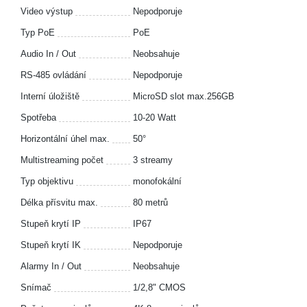
Video výstup
Nepodporuje
Typ PoE
PoE
Audio In / Out
Neobsahuje
RS-485 ovládání
Nepodporuje
Interní úložiště
MicroSD slot max.256GB
Spotřeba
10-20 Watt
Horizontální úhel max.
50°
Multistreaming počet
3 streamy
Typ objektivu
monofokální
Délka přísvitu max.
80 metrů
Stupeň krytí IP
IP67
Stupeň krytí IK
Nepodporuje
Alarmy In / Out
Neobsahuje
Snímač
1/2,8" CMOS