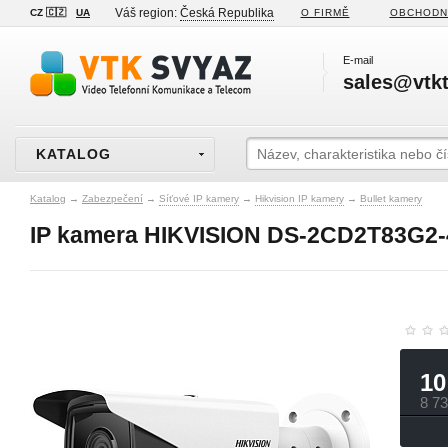
Váš region:
Česká Republika
CZ 🇨🇿
UA
O FIRMĚ
OBCHODN
E-mail
sales@vtkt
KATALOG
Katalog
→
Zabezpečení
→
Síťové IP kamery
→
Hikvision IP kamery
→
Bullet kamery
IP kamera HIKVISION DS-2CD2T83G2-
10
8 7