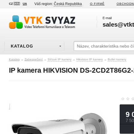
Váš region:
Česká Republika
CZ 🇨🇿
UA
O FIRMĚ
OBCHODN
E-mail
sales@vtkt
KATALOG
Katalog
→
Zabezpečení
→
Síťové IP kamery
→
Hikvision IP kamery
→
Bullet kamery
IP kamera HIKVISION DS-2CD2T86G2-2
9 
7 5