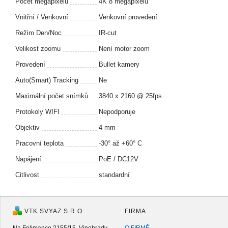
Počet megapixelů
4K 8 megapixelů
Vnitřní / Venkovní
Venkovní provedení
Režim Den/Noc
IR-cut
Velikost zoomu
Není motor zoom
Provedení
Bullet kamery
Auto(Smart) Tracking
Ne
Maximální počet snímků
3840 x 2160 @ 25fps
Protokoly WIFI
Nepodporuje
Objektiv
4 mm
Pracovní teplota
-30° až +60° C
Napájení
PoE / DC12V
Citlivost
standardní
VTK SVYAZ S.R.O.
FIRMA