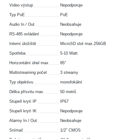
Video výstup
Nepodporuje
Typ PoE
PoE
Audio In / Out
Neobsahuje
RS-485 ovládání
Nepodporuje
Interní úložiště
MicroSD slot max.256GB
Spotřeba
5-10 Watt
Horizontální úhel max.
85°
Multistreaming počet
3 streamy
Typ objektivu
monofokální
Délka přísvitu max.
50 metrů
Stupeň krytí IP
IP67
Stupeň krytí IK
Nepodporuje
Alarmy In / Out
Neobsahuje
Snímač
1/2" CMOS