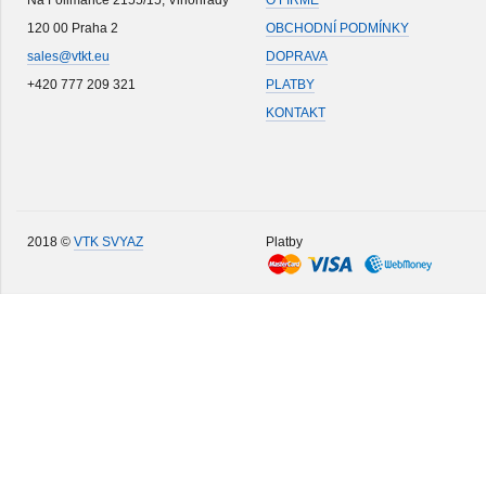
Na Folimance 2155/15, Vinohrady
O FIRMĚ
120 00 Praha 2
OBCHODNÍ PODMÍNKY
sales@vtkt.eu
DOPRAVA
+420 777 209 321
PLATBY
KONTAKT
2018 ©
VTK SVYAZ
Platby