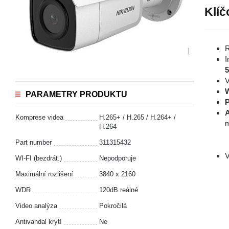
Klíč
R
I
V
PARAMETRY PRODUKTU
P
A
Komprese videa
H.265+ / H.265 / H.264+ /
m
H.264
Part number
311315432
V
WI-FI (bezdrát.)
Nepodporuje
Maximální rozlišení
3840 x 2160
WDR
120dB reálné
Video analýza
Pokročilá
Antivandal krytí
Ne