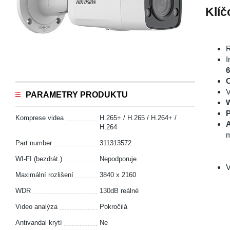
Klíč
R
I
V
PARAMETRY PRODUKTU
P
Komprese videa
H.265+ / H.265 / H.264+ /
A
H.264
m
Part number
311313572
WI-FI (bezdrát.)
Nepodporuje
V
Maximální rozlišení
3840 x 2160
WDR
130dB reálné
Video analýza
Pokročilá
Antivandal krytí
Ne