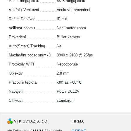
Počet megapixelů
4K 8 megapixelů
Vnitřní / Venkovní
Venkovní provedení
Režim Den/Noc
IR-cut
Velikost zoomu
Není motor zoom
Provedení
Bullet kamery
Auto(Smart) Tracking
Ne
Maximální počet snímků
3840 x 2160 @ 25fps
Protokoly WIFI
Nepodporuje
Objektiv
2,8 mm
Pracovní teplota
-30° až +60° C
Napájení
PoE / DC12V
Citlivost
standardní
VTK SVYAZ S.R.O.
FIRMA