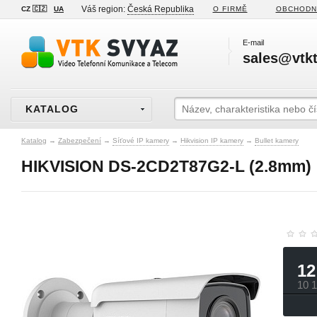
Váš region:
Česká Republika
CZ 🇨🇿
UA
O FIRMĚ
OBCHODN
E-mail
sales@vtkt
KATALOG
Katalog
→
Zabezpečení
→
Síťové IP kamery
→
Hikvision IP kamery
→
Bullet kamery
HIKVISION DS-2CD2T87G2-L (2.8mm)
12
10 