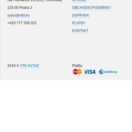
Na Folimance 2155/15, Vinohrady
O FIRMĚ
120 00 Praha 2
OBCHODNÍ PODMÍNKY
sales@vtkt.eu
DOPRAVA
+420 777 209 321
PLATBY
KONTAKT
2018 ©
VTK SVYAZ
Platby