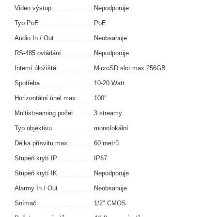
Video výstup
Nepodporuje
Typ PoE
PoE
Audio In / Out
Neobsahuje
RS-485 ovládání
Nepodporuje
Interní úložiště
MicroSD slot max.256GB
Spotřeba
10-20 Watt
Horizontální úhel max.
100°
Multistreaming počet
3 streamy
Typ objektivu
monofokální
Délka přísvitu max.
60 metrů
Stupeň krytí IP
IP67
Stupeň krytí IK
Nepodporuje
Alarmy In / Out
Neobsahuje
Snímač
1/2" CMOS