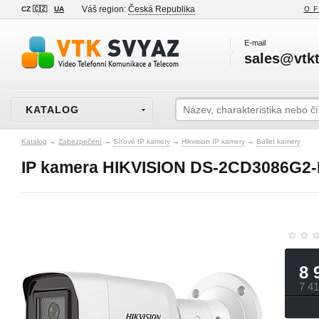
Váš region:
Česká Republika
CZ 🇨🇿
UA
O F
E-mail
sales@vtkt
KATALOG
Katalog
→
Zabezpečení
→
Síťové IP kamery
→
Hikvision IP kamery
→
Bullet kamery
IP kamera HIKVISION DS-2CD3086G2-I
8 
7 4