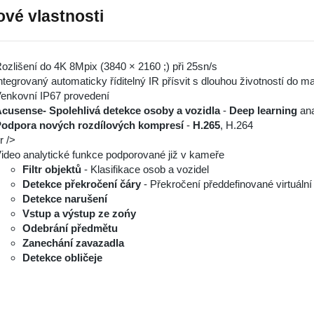
ové vlastnosti
ozlišení do 4K 8Mpix (3840 × 2160 ;) při 25sn/s
ntegrovaný automaticky říditelný IR přísvit s dlouhou životností do 
enkovní IP67 provedení
cusense- Spolehlivá detekce osoby a vozidla
-
Deep learning
ana
odpora nových rozdílových kompresí
-
H.265
, H.264
r />
ideo analytické funkce podporované již v kameře
Filtr objektů
- Klasifikace osob a vozidel
Detekce překročení čáry
- Překročení předdefinované virtuální
Detekce narušení
Vstup a výstup ze zońy
Odebrání předmětu
Zanechání zavazadla
Detekce obličeje