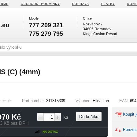
IRMĚ
OBCHODNÍ PODMÍNKY
DOPRAVA
PLATBY
KONT
Mobile
Office
.eu
777 209 321
Rozvadov 7
34806 Rozvadov
775 279 795
Kings Casino Resort
S (C) (4mm)
Part number:
311315339
Výrobce:
Hikvision
EAN:
694
Koupit j
970 Kč
Do košíku
ks
13 Kč bez DPH
Porovna
NA DOTAZ