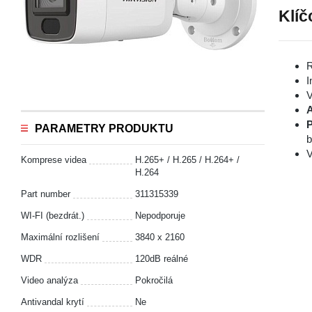
Klíč
R
I
V
A
P
PARAMETRY PRODUKTU
b
V
Komprese videa
H.265+ / H.265 / H.264+ /
H.264
Part number
311315339
WI-FI (bezdrát.)
Nepodporuje
Maximální rozlišení
3840 x 2160
WDR
120dB reálné
Video analýza
Pokročilá
Antivandal krytí
Ne