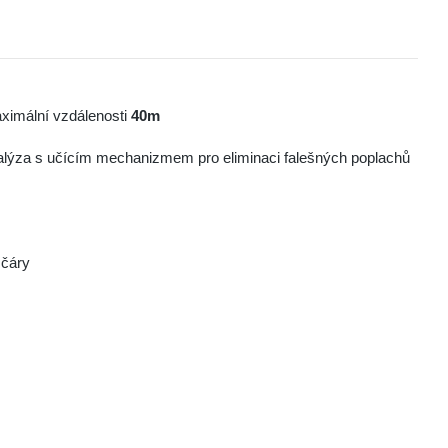
maximální vzdálenosti
40m
lýza s učícím mechanizmem pro eliminaci falešných poplachů
 čáry