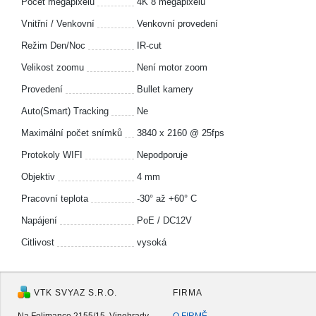
Počet megapixelů
4K 8 megapixelů
Vnitřní / Venkovní
Venkovní provedení
Režim Den/Noc
IR-cut
Velikost zoomu
Není motor zoom
Provedení
Bullet kamery
Auto(Smart) Tracking
Ne
Maximální počet snímků
3840 x 2160 @ 25fps
Protokoly WIFI
Nepodporuje
Objektiv
4 mm
Pracovní teplota
-30° až +60° C
Napájení
PoE / DC12V
Citlivost
vysoká
VTK SVYAZ S.R.O.
FIRMA