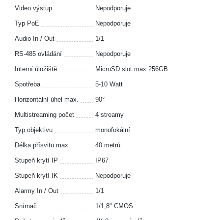
Video výstup
Nepodporuje
Typ PoE
Nepodporuje
Audio In / Out
1/1
RS-485 ovládání
Nepodporuje
Interní úložiště
MicroSD slot max.256GB
Spotřeba
5-10 Watt
Horizontální úhel max.
90°
Multistreaming počet
4 streamy
Typ objektivu
monofokální
Délka přísvitu max.
40 metrů
Stupeň krytí IP
IP67
Stupeň krytí IK
Nepodporuje
Alarmy In / Out
1/1
Snímač
1/1,8" CMOS