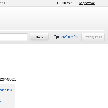
Přihlásit
Registrovat
AKT
VÁŠ KOŠÍK
Prázdný košík
1264089629
eden klik
t