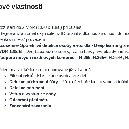
ové vlastnosti
ozlišení do 2 Mpix (1920 x 1080) při 50sn/s
ntegrovaný automaticky říditelný IR přísvit s dlouhou životností do 
enkovní IP67 provedení
cusense- Spolehlivá detekce osoby a vozidla
-
Deep learning
ana
WDR 120dB
- Dvojitá expozice scény, realné barvy, vysoká dynamik
odpora nových rozdílových kompresí
-
H.265, H.265+
, H.264+, H
ideo analytické funkce podporované již v kameře
Filtr objektů
- Klasifikace osob a vozidel
Detekce překročení čáry
- Překročení předdefinované virtuální
Detekce narušení
Vstup a výstup ze zońy
Odebrání předmětu
Zanechání zavazadla