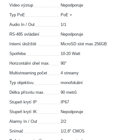
Video výstup
Nepodporuje
Typ PoE
PoE +
Audio In / Out
1/1
RS-485 ovládání
Nepodporuje
Interní úložiště
MicroSD slot max.256GB
Spotřeba
10-20 Watt
Horizontální úhel max.
90°
Multistreaming počet
4 streamy
Typ objektivu
monofokální
Délka přísvitu max.
90 metrů
Stupeň krytí IP
IP67
Stupeň krytí IK
Nepodporuje
Alarmy In / Out
2/2
Snímač
1/2,8" CMOS