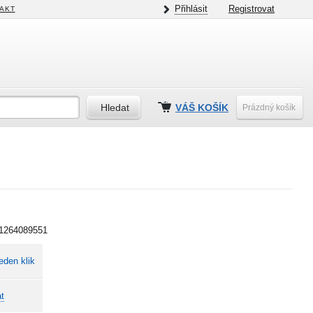
Přihlásit
Registrovat
AKT
VÁŠ KOŠÍK
Prázdný košík
1264089551
eden klik
t