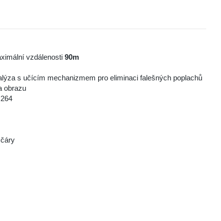
maximální vzdálenosti
90m
lýza s učícím mechanizmem pro eliminaci falešných poplachů
a obrazu
.264
 čáry