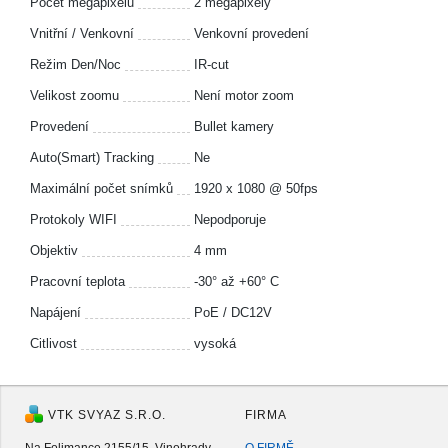
Počet megapixelů
2 megapixely
Vnitřní / Venkovní
Venkovní provedení
Režim Den/Noc
IR-cut
Velikost zoomu
Není motor zoom
Provedení
Bullet kamery
Auto(Smart) Tracking
Ne
Maximální počet snímků
1920 x 1080 @ 50fps
Protokoly WIFI
Nepodporuje
Objektiv
4 mm
Pracovní teplota
-30° až +60° C
Napájení
PoE / DC12V
Citlivost
vysoká
VTK SVYAZ S.R.O.
FIRMA