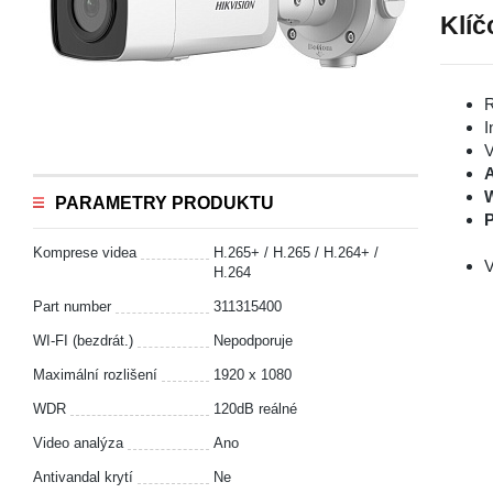
Klíč
R
I
V
A
PARAMETRY PRODUKTU
P
Komprese videa
H.265+ / H.265 / H.264+ /
V
H.264
Part number
311315400
WI-FI (bezdrát.)
Nepodporuje
Maximální rozlišení
1920 x 1080
WDR
120dB reálné
Video analýza
Ano
Antivandal krytí
Ne