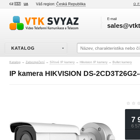
Váš region:
Česká Republika
CZ 🇨🇿
UA
O F
E-mail
sales@vtkt
KATALOG
Katalog
→
Zabezpečení
→
Síťové IP kamery
→
Hikvision IP kamery
→
Bullet kamery
IP kamera HIKVISION DS-2CD3T26G2-4
7 
6 5