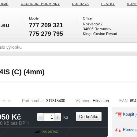
IRMĚ
OBCHODNÍ PODMÍNKY
DOPRAVA
PLATBY
KONT
Mobile
Office
.eu
777 209 321
Rozvadov 7
34806 Rozvadov
775 279 795
Kings Casino Resort
IS (C) (4mm)
Part number:
311315400
Výrobce:
Hikvision
EAN:
694
Koupit j
950 Kč
Do košíku
ks
70 Kč bez DPH
Porovna
NA DOTAZ