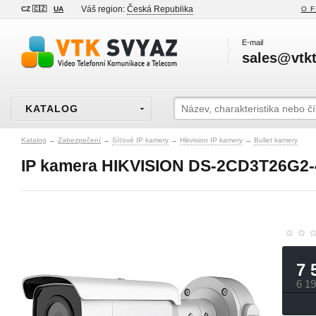
Váš region:
Česká Republika
CZ 🇨🇿
UA
O F
E-mail
sales@vtkt
KATALOG
Katalog
→
Zabezpečení
→
Síťové IP kamery
→
Hikvision IP kamery
→
Bullet kamery
IP kamera HIKVISION DS-2CD3T26G2-4
7 
6 1