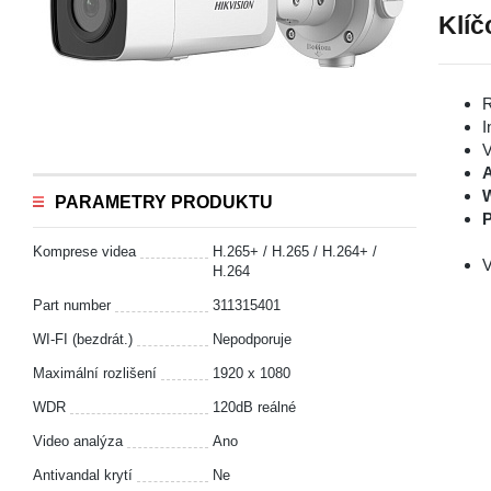
Klíč
R
I
V
A
PARAMETRY PRODUKTU
P
Komprese videa
H.265+ / H.265 / H.264+ /
V
H.264
Part number
311315401
WI-FI (bezdrát.)
Nepodporuje
Maximální rozlišení
1920 x 1080
WDR
120dB reálné
Video analýza
Ano
Antivandal krytí
Ne