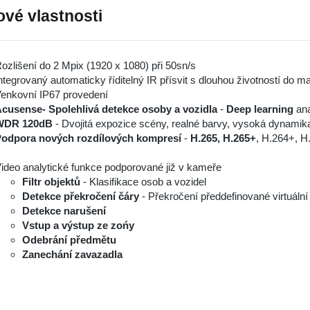
ové vlastnosti
ozlišení do 2 Mpix (1920 x 1080) při 50sn/s
ntegrovaný automaticky říditelný IR přísvit s dlouhou životností do 
enkovní IP67 provedení
cusense- Spolehlivá detekce osoby a vozidla
-
Deep learning
ana
WDR 120dB
- Dvojitá expozice scény, realné barvy, vysoká dynamik
odpora nových rozdílových kompresí
-
H.265, H.265+
, H.264+, H
ideo analytické funkce podporované již v kameře
Filtr objektů
- Klasifikace osob a vozidel
Detekce překročení čáry
- Překročení předdefinované virtuální
Detekce narušení
Vstup a výstup ze zońy
Odebrání předmětu
Zanechání zavazadla