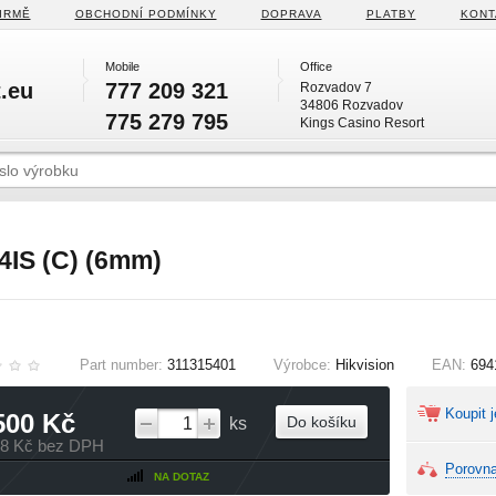
IRMĚ
OBCHODNÍ PODMÍNKY
DOPRAVA
PLATBY
KONT
Mobile
Office
.eu
777 209 321
Rozvadov 7
34806 Rozvadov
775 279 795
Kings Casino Resort
IS (C) (6mm)
Part number:
311315401
Výrobce:
Hikvision
EAN:
694
Koupit j
500 Kč
Do košíku
ks
98 Kč bez DPH
Porovna
NA DOTAZ