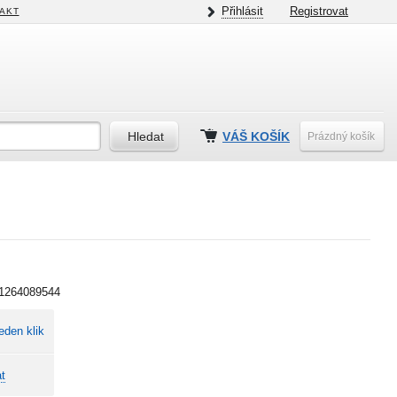
Přihlásit
Registrovat
AKT
VÁŠ KOŠÍK
Prázdný košík
1264089544
eden klik
t