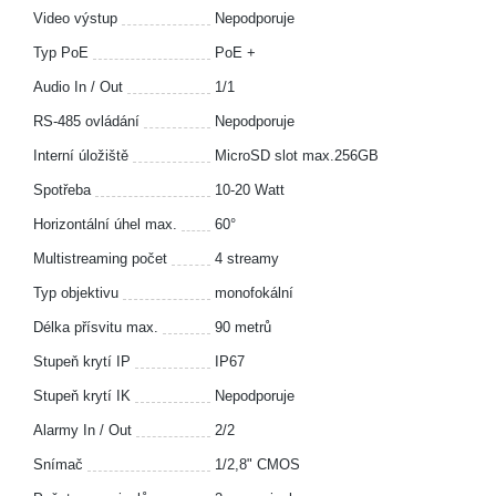
Video výstup
Nepodporuje
Typ PoE
PoE +
Audio In / Out
1/1
RS-485 ovládání
Nepodporuje
Interní úložiště
MicroSD slot max.256GB
Spotřeba
10-20 Watt
Horizontální úhel max.
60°
Multistreaming počet
4 streamy
Typ objektivu
monofokální
Délka přísvitu max.
90 metrů
Stupeň krytí IP
IP67
Stupeň krytí IK
Nepodporuje
Alarmy In / Out
2/2
Snímač
1/2,8" CMOS