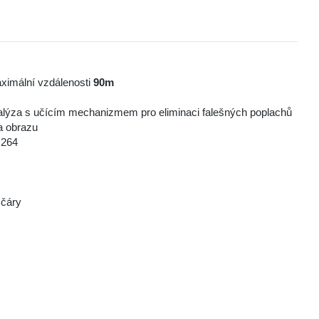
maximální vzdálenosti
90m
lýza s učícím mechanizmem pro eliminaci falešných poplachů
a obrazu
.264
 čáry