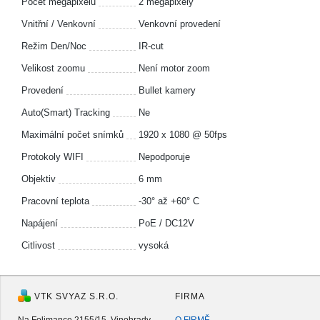
Počet megapixelů
2 megapixely
Vnitřní / Venkovní
Venkovní provedení
Režim Den/Noc
IR-cut
Velikost zoomu
Není motor zoom
Provedení
Bullet kamery
Auto(Smart) Tracking
Ne
Maximální počet snímků
1920 x 1080 @ 50fps
Protokoly WIFI
Nepodporuje
Objektiv
6 mm
Pracovní teplota
-30° až +60° C
Napájení
PoE / DC12V
Citlivost
vysoká
VTK SVYAZ S.R.O.
FIRMA