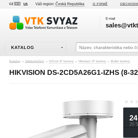
Váš region:
Česká Republika
CZ 🇨🇿
UA
O FIRMĚ
OBCHODN
E-mail
sales@vtkt
KATALOG
Katalog
→
Zabezpečení
→
Síťové IP kamery
→
Hikvision IP kamery
→
Bullet kamery
HIKVISION DS-2CD5A26G1-IZHS (8-3
24
20 