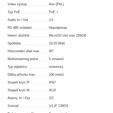
Video výstup
Ano (PAL)
Typ PoE
PoE +
Audio In / Out
1/1
RS-485 ovládání
Nepodporuje
Interní úložiště
MicroSD slot max.256GB
Spotřeba
10-20 Watt
Horizontální úhel max.
40°
Multistreaming počet
5 streamů
Typ objektivu
motorický
Délka přísvitu max.
100 metrů
Stupeň krytí IP
IP67
Stupeň krytí IK
IK10
Alarmy In / Out
2/2
Snímač
1/1,8" CMOS