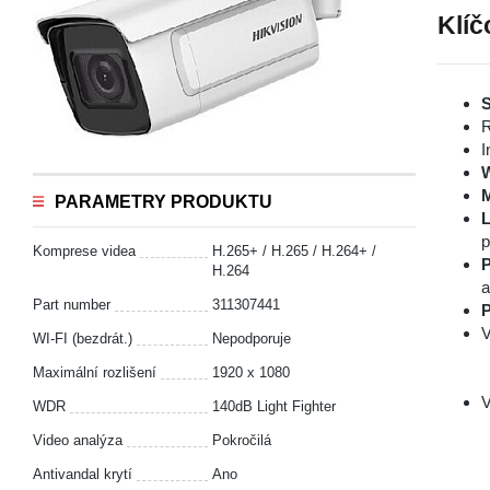
Klíč
S
R
I
PARAMETRY PRODUKTU
L
p
Komprese videa
H.265+ / H.265 / H.264+ /
P
H.264
a
Part number
311307441
P
V
WI-FI (bezdrát.)
Nepodporuje
Maximální rozlišení
1920 x 1080
V
WDR
140dB Light Fighter
Video analýza
Pokročilá
Antivandal krytí
Ano