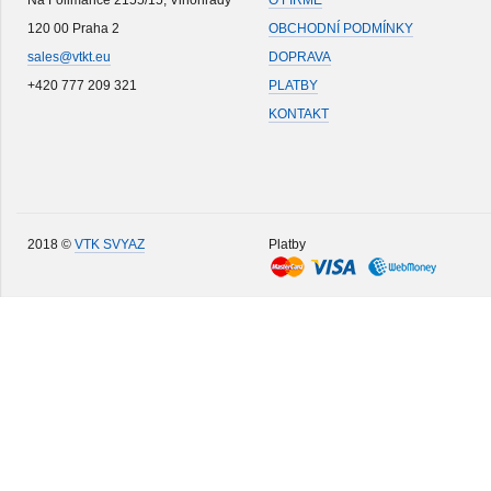
Na Folimance 2155/15, Vinohrady
O FIRMĚ
120 00 Praha 2
OBCHODNÍ PODMÍNKY
sales@vtkt.eu
DOPRAVA
+420 777 209 321
PLATBY
KONTAKT
2018 ©
VTK SVYAZ
Platby