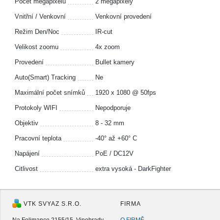
Počet megapixelů
2 megapixely
Vnitřní / Venkovní
Venkovní provedení
Režim Den/Noc
IR-cut
Velikost zoomu
4x zoom
Provedení
Bullet kamery
Auto(Smart) Tracking
Ne
Maximální počet snímků
1920 x 1080 @ 50fps
Protokoly WIFI
Nepodporuje
Objektiv
8 - 32 mm
Pracovní teplota
-40° až +60° C
Napájení
PoE / DC12V
Citlivost
extra vysoká - DarkFighter
VTK SVYAZ S.R.O.
FIRMA